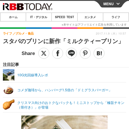
MENU
CLOSE
ホーム
IT・デジタル
SPEED TEST
エンタメ
ライフ
ホーム
IT・デジタル
ライフ
グルメ・食品
2017.11.9（木）10:57
スタバのプリンに新作「ミルクティープリン」
IT・デジタルTOP
スマートフォン
SPEED TEST
ネタ
ガジェット・ツール
エンタメ
注目記事
ショッピング
その他
エンタメTOP
映画・ドラマ
ライフ
10G光回線導入レポ
韓流・K-POP
韓国・芸能
ライフTOP
グルメ
リリース一覧
コメダ珈琲から、ハンバーグ1.5倍の「ドミグラスバーガー」
音楽
スポーツ
ペット
ショッピング
プッシュ通知の停止方法
グラビア
ブログ
クリスマス向けのおトクなパックも！ミニストップから「極旨チキン
その他
（骨付き）」が登場
ショッピング
その他