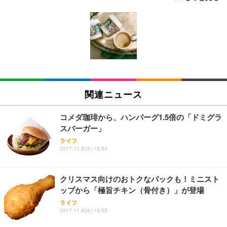
[EdoErgo] オフィスチェア 椅子 テレワーク 疲れな
EIZO ビジネス向けプレミアムモニター | FlexScan
Amazonベーシック ペットシーツ 薄型 レギュラー 1
い 跳ね上げ式アームレスト コンパクト 約105度ロッ
EV3240X-WT | 31.5型4K UHD・USB Type-C・ホワ
回使い捨て 無香料 ホワイト 300枚
キング pc 事務椅子 360度回転 座面昇降 強化ナイロ
イト
ン樹脂ベース 通気性メッシュ 在宅ワーク H-WY01
￥3,373
￥5,699
￥105,595
(黒網+黒枠+黒足)
EIZO ビジネス向けプレミアムモニター | FlexScan
SIHOO B100 オフィスチェア／デスクチェア メッシ
Amazonベーシック ペットシーツ 厚型 ワイド 42枚
EV2740X-WT | 27.0型4K UHD・USB Type-C・ホワ
ュチェア 人間工学 疲れない ブラック
x2袋(84枚) ホワイト(吸収面:ライトブルー)
関連ニュース
イト
￥27,999
￥3,234
￥109,572
コメダ珈琲から、ハンバーグ1.5倍の「ドミグラ
スバーガー」
Sezlife オフィスチェア デスクチェア 疲れない テレ
【純正品】27"ゲーミングモニター DualSense 充電
ネオ・ルーライフ ネオ・オムツ L 中型犬用 26枚入
ライフ
ワーク チェア 強化バックレスト 30度ロッキング機
2017.11.8(水) 18:54
フック付き（CFI-ZDM1J）
り 単品
能 人間工学 椅子 腰サポート 90度跳ね上げ式アーム
レスト 3Dヘッドレスト ハンガー付き 高反発クッシ
￥49,979
￥1,800
￥7,680
ョン PCチェア 通気性メッシュ ゲーミング/勉強/事
クリスマス向けのおトクなパックも！ミニスト
務用 おしゃれ パソコンチェア (ブラック)
ップから「極旨チキン（骨付き）」が登場
Sezlife オフィスチェア デスクチェア 疲れない テレ
【整備済み品】Dell E2724HS 27インチ 液晶モニタ
Smart Basic(スマートベーシック) 【Amazon.co.jp
ライフ
ワーク チェア 強化バックレスト 30度ロッキング機
ー フルHD（1920×1080）VA 非光沢 HDMI/DisplayP
限定】 Smart Basic アイリスオーヤマ ペットシーツ
2017.11.8(水) 18:55
能 人間工学 椅子 腰サポート 90度跳ね上げ式アーム
ort/VGA スピーカー内蔵 高さ調整 スイベル VESA対
超厚型 お徳用 ワイド 100枚入 (x 1) (ケース販売)
レスト 3Dヘッドレスト ハンガー付き 高反発クッシ
応 ComfortView ビジネス向け