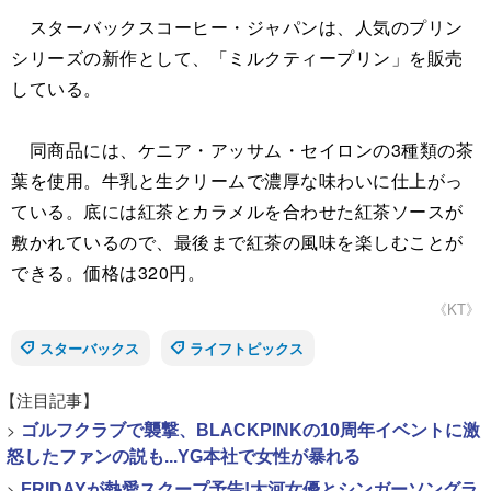
スターバックスコーヒー・ジャパンは、人気のプリン
シリーズの新作として、「ミルクティープリン」を販売
している。
同商品には、ケニア・アッサム・セイロンの3種類の茶
葉を使用。牛乳と生クリームで濃厚な味わいに仕上がっ
ている。底には紅茶とカラメルを合わせた紅茶ソースが
敷かれているので、最後まで紅茶の風味を楽しむことが
できる。価格は320円。
《KT》
スターバックス
ライフトピックス
【注目記事】
>
ゴルフクラブで襲撃、BLACKPINKの10周年イベントに激
怒したファンの説も...YG本社で女性が暴れる
>
FRIDAYが熱愛スクープ予告!大河女優とシンガーソングラ