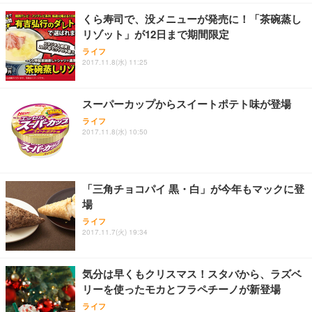
￥7,680
￥15,800
￥3,670
ョン PCチェア 通気性メッシュ ゲーミング/勉強/事
くら寿司で、没メニューが発売に！「茶碗蒸し
務用 おしゃれ パソコンチェア (ホワイト)
リゾット」が12日まで期間限定
ANDWINT オフィスチェア デスクチェア 肘なし メ
【MiniLED/24.5inch/280Hz/FHD】GRAPHT THE S
アイリスオーヤマ ペットシーツ 超厚型 お徳用 レギ
ッシュ 通気性 ランバーサポート付き 腰サポート ガ
HOOTER Gaming Monitor 24” Essential ゲーミン
ライフ
ュラー 200枚入【Amazon.co.jp限定】
ス圧無段階昇降 360度回転 キャスター付き コンパク
グモニター QD 24.5インチ 1ms FHD 量子ドット 残
2017.11.8(水) 11:25
ト 幅52×奥行58.5×高さ84～96cm テレワーク 在宅
像低減 (3年保証 | 輝点保証 | 日本メーカー)
￥3,731
￥4,139
￥34,980
勤務 ブラック
スーパーカップからスイートポテト味が登場
ライフ
2017.11.8(水) 10:50
「三角チョコパイ 黒・白」が今年もマックに登
場
ライフ
2017.11.7(火) 19:34
気分は早くもクリスマス！スタバから、ラズベ
リーを使ったモカとフラペチーノが新登場
ライフ