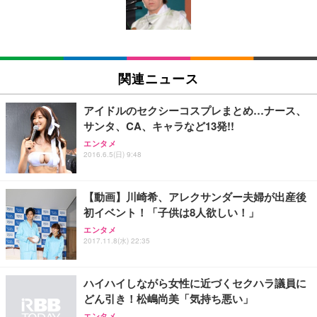
ン樹脂ベース 通気性メッシュ 在宅ワーク H-WY01
￥3,373
￥5,699
￥105,595
(黒網+黒枠+黒足)
EIZO ビジネス向けプレミアムモニター | FlexScan
SIHOO B100 オフィスチェア／デスクチェア メッシ
Amazonベーシック ペットシーツ 厚型 ワイド 42枚
EV2740X-WT | 27.0型4K UHD・USB Type-C・ホワ
ュチェア 人間工学 疲れない ブラック
x2袋(84枚) ホワイト(吸収面:ライトブルー)
関連ニュース
イト
￥27,999
￥3,234
￥109,572
アイドルのセクシーコスプレまとめ…ナース、
サンタ、CA、キャラなど13発!!
Sezlife オフィスチェア デスクチェア 疲れない テレ
【純正品】27"ゲーミングモニター DualSense 充電
ネオ・ルーライフ ネオ・オムツ L 中型犬用 26枚入
エンタメ
ワーク チェア 強化バックレスト 30度ロッキング機
2016.6.5(日) 9:48
フック付き（CFI-ZDM1J）
り 単品
能 人間工学 椅子 腰サポート 90度跳ね上げ式アーム
レスト 3Dヘッドレスト ハンガー付き 高反発クッシ
￥49,979
￥1,800
￥7,680
ョン PCチェア 通気性メッシュ ゲーミング/勉強/事
【動画】川崎希、アレクサンダー夫婦が出産後
務用 おしゃれ パソコンチェア (ブラック)
初イベント！「子供は8人欲しい！」
Sezlife オフィスチェア デスクチェア 疲れない テレ
【整備済み品】Dell E2724HS 27インチ 液晶モニタ
Smart Basic(スマートベーシック) 【Amazon.co.jp
エンタメ
ワーク チェア 強化バックレスト 30度ロッキング機
ー フルHD（1920×1080）VA 非光沢 HDMI/DisplayP
限定】 Smart Basic アイリスオーヤマ ペットシーツ
2017.11.8(水) 22:35
能 人間工学 椅子 腰サポート 90度跳ね上げ式アーム
ort/VGA スピーカー内蔵 高さ調整 スイベル VESA対
超厚型 お徳用 ワイド 100枚入 (x 1) (ケース販売)
レスト 3Dヘッドレスト ハンガー付き 高反発クッシ
応 ComfortView ビジネス向け
￥7,680
￥15,800
￥3,670
ョン PCチェア 通気性メッシュ ゲーミング/勉強/事
ハイハイしながら女性に近づくセクハラ議員に
務用 おしゃれ パソコンチェア (ホワイト)
どん引き！松嶋尚美「気持ち悪い」
ANDWINT オフィスチェア デスクチェア 肘なし メ
【MiniLED/24.5inch/280Hz/FHD】GRAPHT THE S
アイリスオーヤマ ペットシーツ 超厚型 お徳用 レギ
ッシュ 通気性 ランバーサポート付き 腰サポート ガ
HOOTER Gaming Monitor 24” Essential ゲーミン
エンタメ