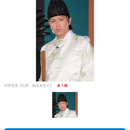
狩野英孝【写真：鶴見菜美子】
全 1 枚