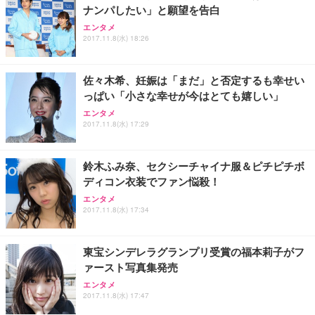
ナンパしたい」と願望を告白
エンタメ
2017.11.8(水) 18:26
佐々木希、妊娠は「まだ」と否定するも幸せい
っぱい「小さな幸せが今はとても嬉しい」
エンタメ
2017.11.8(水) 17:29
鈴木ふみ奈、セクシーチャイナ服＆ピチピチボ
ディコン衣装でファン悩殺！
エンタメ
2017.11.8(水) 17:34
東宝シンデレラグランプリ受賞の福本莉子がフ
ァースト写真集発売
エンタメ
2017.11.8(水) 17:47