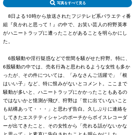
写真をすべて見る
8日よる10時から放送されたフジテレビ系バラエティ番
組『良かれと思って！』の中で、お笑い芸人の狩野英孝
がハニートラップに遭ったことがあることを明らかにし
た。
6股騒動や淫行疑惑などで世間を騒がせた狩野。特に、
6股騒動の中では、売名行為と思われるような女性も多か
ったが、その件については、「みなさんご活躍で」「根
はいい子」など、特に恨みがないとコメント。ここまで
騒動が多いと、ハニートラップにかかったこともあるの
ではないかと憶測が飛び、狩野は「世に出ていないこと
も結構あって・・・」と思わず告白。久しぶりに連絡を
してきたエステティシャンのポーチからボイスレコーダ
ーが出てきたこと、その女性から「売れる話がないかな
と思って」と素直に告白されたことも明らかにした。