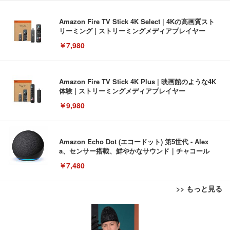
Amazon Fire TV Stick 4K Select | 4Kの高画質スト
リーミング | ストリーミングメディアプレイヤー
￥7,980
Amazon Fire TV Stick 4K Plus | 映画館のような4K
体験 | ストリーミングメディアプレイヤー
￥9,980
Amazon Echo Dot (エコードット) 第5世代 - Alex
a、センサー搭載、鮮やかなサウンド｜チャコール
￥7,480
>> もっと見る
[EdoErgo] オフィスチェア 椅子 テレワーク 疲れな
EIZO ビジネス向けプレミアムモニター | FlexScan
Amazonベーシック ペットシーツ 薄型 レギュラー 1
い 跳ね上げ式アームレスト コンパクト 約105度ロッ
EV3240X-WT | 31.5型4K UHD・USB Type-C・ホワ
回使い捨て 無香料 ホワイト 300枚
キング pc 事務椅子 360度回転 座面昇降 強化ナイロ
イト