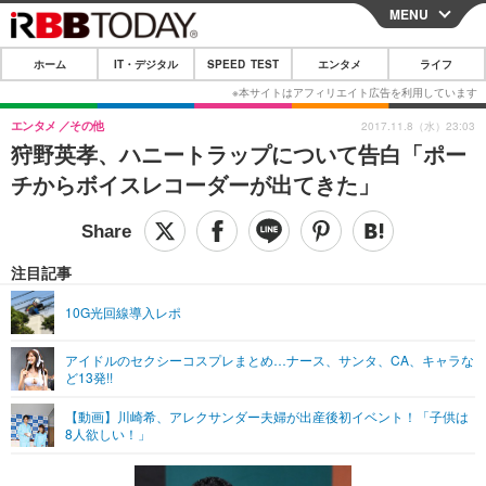
MENU
CLOSE
ホーム
IT・デジタル
SPEED TEST
エンタメ
ライフ
ホーム
IT・デジタル
エンタメ
その他
2017.11.8（水）23:03
狩野英孝、ハニートラップについて告白「ポー
IT・デジタルTOP
スマートフォン
SPEED TEST
チからボイスレコーダーが出てきた」
ネタ
ガジェット・ツール
エンタメ
ショッピング
その他
エンタメTOP
映画・ドラマ
ライフ
注目記事
韓流・K-POP
韓国・芸能
ライフTOP
グルメ
リリース一覧
10G光回線導入レポ
音楽
スポーツ
ペット
ショッピング
プッシュ通知の停止方法
アイドルのセクシーコスプレまとめ…ナース、サンタ、CA、キャラな
ど13発!!
グラビア
ブログ
その他
【動画】川崎希、アレクサンダー夫婦が出産後初イベント！「子供は
ショッピング
その他
8人欲しい！」