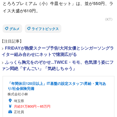
とろろプレミアム（小）牛皿セット」は、並が550円、ラ
イス大盛が610円。
《KT》
グルメ
ライフトピックス
【注目記事】
>
FRIDAYが熱愛スクープ予告!大河女優とシンガーソングラ
イター組み合わせにネットで憶測広がる
>
ふっくら胸元をのぞかせ...TWICE・モモ、色気漂う姿にフ
ァン悶絶「すんごい」「気絶しちゃう」
「年間休日120日以上」IT基盤の設定スタッフ/昇給・賞与あ
り/社会保険完備
株式会社小林
埼玉県
月給31万800円～65万円
正社員