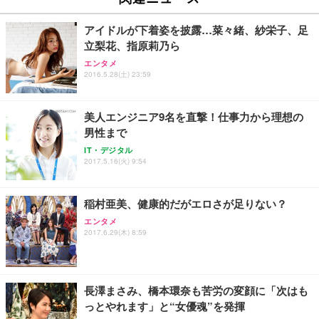
￥27,999
￥3,234
￥109,572
アイドルが下着姿を披露…菜々緒、紗栄子、足
立梨花、指原莉乃ら
Sezlife オフィスチェア デスクチェア 疲れない テレ
【純正品】27"ゲーミングモニター DualSense 充電
ネオ・ルーライフ ネオ・オムツ L 中型犬用 26枚入
エンタメ
ワーク チェア 強化バックレスト 30度ロッキング機
2016.5.28(土) 23:59
フック付き（CFI-ZDM1J）
り 単品
能 人間工学 椅子 腰サポート 90度跳ね上げ式アーム
レスト 3Dヘッドレスト ハンガー付き 高反発クッシ
￥49,979
￥1,800
￥7,680
ョン PCチェア 通気性メッシュ ゲーミング/勉強/事
美人エンジニア9名を直撃！仕事力から理想の
務用 おしゃれ パソコンチェア (ブラック)
男性まで
Sezlife オフィスチェア デスクチェア 疲れない テレ
【整備済み品】Dell E2724HS 27インチ 液晶モニタ
Smart Basic(スマートベーシック) 【Amazon.co.jp
IT・デジタル
ワーク チェア 強化バックレスト 30度ロッキング機
ー フルHD（1920×1080）VA 非光沢 HDMI/DisplayP
限定】 Smart Basic アイリスオーヤマ ペットシーツ
2017.5.16(火) 9:54
能 人間工学 椅子 腰サポート 90度跳ね上げ式アーム
ort/VGA スピーカー内蔵 高さ調整 スイベル VESA対
超厚型 お徳用 ワイド 100枚入 (x 1) (ケース販売)
レスト 3Dヘッドレスト ハンガー付き 高反発クッシ
応 ComfortView ビジネス向け
￥7,680
￥15,800
￥3,670
ョン PCチェア 通気性メッシュ ゲーミング/勉強/事
稲村亜美、健康的だがエロさが足りない？
務用 おしゃれ パソコンチェア (ホワイト)
エンタメ
ANDWINT オフィスチェア デスクチェア 肘なし メ
【MiniLED/24.5inch/280Hz/FHD】GRAPHT THE S
アイリスオーヤマ ペットシーツ 超厚型 お徳用 レギ
2017.6.29(木) 8:59
ッシュ 通気性 ランバーサポート付き 腰サポート ガ
HOOTER Gaming Monitor 24” Essential ゲーミン
ュラー 200枚入【Amazon.co.jp限定】
ス圧無段階昇降 360度回転 キャスター付き コンパク
グモニター QD 24.5インチ 1ms FHD 量子ドット 残
ト 幅52×奥行58.5×高さ84～96cm テレワーク 在宅
像低減 (3年保証 | 輝点保証 | 日本メーカー)
￥3,731
￥4,139
￥34,980
勤務 ブラック
長澤まさみ、橋本環奈も苦労の変顔に「次はも
っとやれます」と“女優魂”を発揮