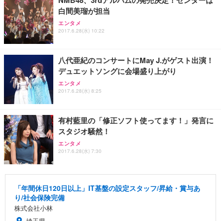
白間美瑠が担当
エンタメ
2017.6.28(水) 10:22
八代亜紀のコンサートにMay J.がゲスト出演！
デュエットソングに会場盛り上がり
エンタメ
2017.6.28(水) 8:25
有村藍里の「修正ソフト使ってます！」発言に
スタジオ騒然！
エンタメ
2017.6.28(水) 7:30
「年間休日120日以上」IT基盤の設定スタッフ/昇給・賞与あ
り/社会保険完備
株式会社小林
埼玉県