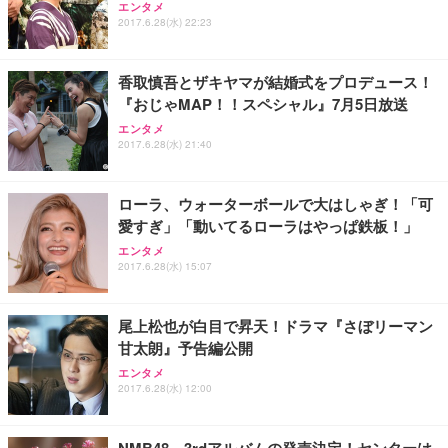
エンタメ
2017.6.28(水) 22:23
香取慎吾とザキヤマが結婚式をプロデュース！
『おじゃMAP！！スペシャル』7月5日放送
エンタメ
2017.6.28(水) 21:40
ローラ、ウォーターボールで大はしゃぎ！「可
愛すぎ」「動いてるローラはやっぱ鉄板！」
エンタメ
2017.6.28(水) 15:07
尾上松也が白目で昇天！ドラマ『さぼリーマン
甘太朗』予告編公開
エンタメ
2017.6.28(水) 12:00
NMB48、3rdアルバムの発売決定！センターは