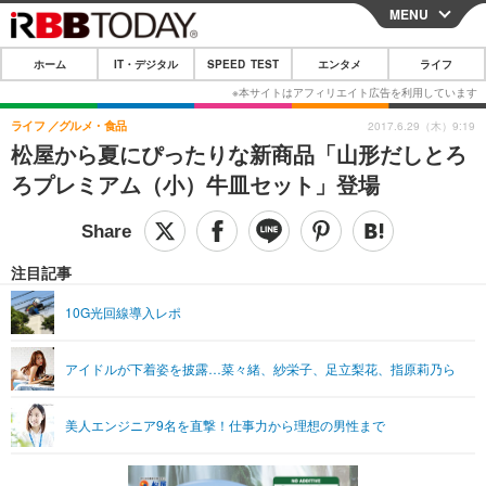
MENU
CLOSE
ホーム
IT・デジタル
SPEED TEST
エンタメ
ライフ
ホーム
IT・デジタル
ライフ
グルメ・食品
2017.6.29（木）9:19
松屋から夏にぴったりな新商品「山形だしとろ
IT・デジタルTOP
スマートフォン
SPEED TEST
ろプレミアム（小）牛皿セット」登場
ネタ
ガジェット・ツール
エンタメ
ショッピング
その他
エンタメTOP
映画・ドラマ
ライフ
注目記事
韓流・K-POP
韓国・芸能
ライフTOP
グルメ
リリース一覧
10G光回線導入レポ
音楽
スポーツ
ペット
ショッピング
プッシュ通知の停止方法
アイドルが下着姿を披露…菜々緒、紗栄子、足立梨花、指原莉乃ら
グラビア
ブログ
その他
ショッピング
その他
美人エンジニア9名を直撃！仕事力から理想の男性まで