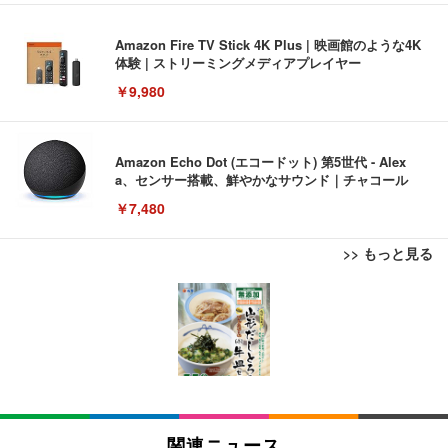
Amazon Fire TV Stick 4K Plus | 映画館のような4K
体験 | ストリーミングメディアプレイヤー
￥9,980
Amazon Echo Dot (エコードット) 第5世代 - Alex
a、センサー搭載、鮮やかなサウンド｜チャコール
￥7,480
>> もっと見る
[EdoErgo] オフィスチェア 椅子 テレワーク 疲れな
EIZO ビジネス向けプレミアムモニター | FlexScan
Amazonベーシック ペットシーツ 薄型 レギュラー 1
い 跳ね上げ式アームレスト コンパクト 約105度ロッ
EV3240X-WT | 31.5型4K UHD・USB Type-C・ホワ
回使い捨て 無香料 ホワイト 300枚
キング pc 事務椅子 360度回転 座面昇降 強化ナイロ
イト
ン樹脂ベース 通気性メッシュ 在宅ワーク H-WY01
￥3,373
￥5,699
￥105,595
(黒網+黒枠+黒足)
EIZO ビジネス向けプレミアムモニター | FlexScan
SIHOO B100 オフィスチェア／デスクチェア メッシ
Amazonベーシック ペットシーツ 厚型 ワイド 42枚
EV2740X-WT | 27.0型4K UHD・USB Type-C・ホワ
ュチェア 人間工学 疲れない ブラック
x2袋(84枚) ホワイト(吸収面:ライトブルー)
関連ニュース
イト