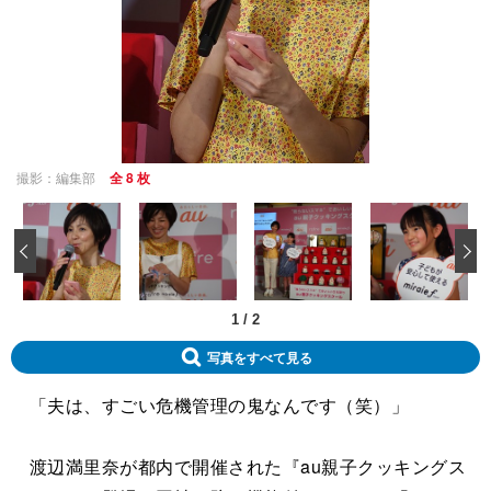
撮影：編集部
全 8 枚
‹
1
/
2
写真をすべて見る
「夫は、すごい危機管理の鬼なんです（笑）」
渡辺満里奈が都内で開催された『au親子クッキングス