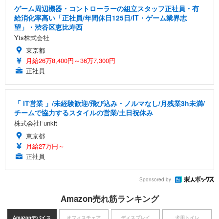
ゲーム周辺機器・コントローラーの組立スタッフ正社員・有
給消化率高い「正社員/年間休日125日/IT・ゲーム業界志
望」・渋谷区恵比寿西
Yts株式会社
東京都
月給26万8,400円～36万7,300円
正社員
「 IT営業 」/未経験歓迎/飛び込み・ノルマなし/月残業3h未満/
チームで協力するスタイルの営業/土日祝休み
株式会社Funkit
東京都
月給27万円～
正社員
Sponsored by
Amazon売れ筋ランキング
Amazonデバイス
オフィスチェア
ディスプレイ
犬用トイレ