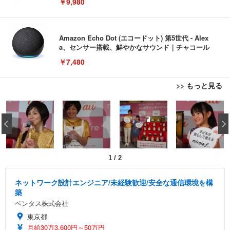
￥9,980
Amazon Echo Dot (エコードット) 第5世代 - Alex
a、センサー搭載、鮮やかなサウンド｜チャコール
￥7,480
>> もっと見る
[EdoErgo] オフィスチェア 椅子 テレワーク 疲れな
EIZO ビジネス向けプレミアムモニター | FlexScan
Amazonベーシック ペットシーツ 薄型 レギュラー 1
い 跳ね上げ式アームレスト コンパクト 約105度ロッ
EV3240X-WT | 31.5型4K UHD・USB Type-C・ホワ
‹
回使い捨て 無香料 ホワイト 300枚
キング pc 事務椅子 360度回転 座面昇降 強化ナイロ
イト
ン樹脂ベース 通気性メッシュ 在宅ワーク H-WY01
￥3,373
￥5,699
￥105,595
(黒網+黒枠+黒足)
1
/
2
EIZO ビジネス向けプレミアムモニター | FlexScan
SIHOO B100 オフィスチェア／デスクチェア メッシ
Amazonベーシック ペットシーツ 厚型 ワイド 42枚
EV2740X-WT | 27.0型4K UHD・USB Type-C・ホワ
ュチェア 人間工学 疲れない ブラック
x2袋(84枚) ホワイト(吸収面:ライトブルー)
ネットワーク設計エンジニア/未経験歓迎/安全な通信環境を構
イト
築
￥27,999
￥3,234
￥109,572
ベンタス株式会社
東京都
Sezlife オフィスチェア デスクチェア 疲れない テレ
月給30万3,600円～50万円