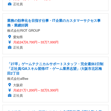
【純正品】27"ゲーミングモニター DualSense 充電
ネオ・ルーライフ ネオ・オムツ L 中型犬用 26枚入
ワーク チェア 強化バックレスト 30度ロッキング機
正社員
フック付き（CFI-ZDM1J）
り 単品
能 人間工学 椅子 腰サポート 90度跳ね上げ式アーム
レスト 3Dヘッドレスト ハンガー付き 高反発クッシ
￥49,979
￥1,800
￥7,680
ョン PCチェア 通気性メッシュ ゲーミング/勉強/事
業務の効率化を目指す仕事・IT企業のカスタマーサクセス事
務用 おしゃれ パソコンチェア (ブラック)
務・業績好調
Sezlife オフィスチェア デスクチェア 疲れない テレ
【整備済み品】Dell E2724HS 27インチ 液晶モニタ
Smart Basic(スマートベーシック) 【Amazon.co.jp
株式会社RIOT GROUP
ワーク チェア 強化バックレスト 30度ロッキング機
ー フルHD（1920×1080）VA 非光沢 HDMI/DisplayP
限定】 Smart Basic アイリスオーヤマ ペットシーツ
能 人間工学 椅子 腰サポート 90度跳ね上げ式アーム
ort/VGA スピーカー内蔵 高さ調整 スイベル VESA対
超厚型 お徳用 ワイド 100枚入 (x 1) (ケース販売)
愛知県
レスト 3Dヘッドレスト ハンガー付き 高反発クッシ
応 ComfortView ビジネス向け
月給24万6,700円～33万7,000円
￥7,680
￥15,800
￥3,670
ョン PCチェア 通気性メッシュ ゲーミング/勉強/事
正社員
務用 おしゃれ パソコンチェア (ホワイト)
ANDWINT オフィスチェア デスクチェア 肘なし メ
【MiniLED/24.5inch/280Hz/FHD】GRAPHT THE S
アイリスオーヤマ ペットシーツ 超厚型 お徳用 レギ
ッシュ 通気性 ランバーサポート付き 腰サポート ガ
HOOTER Gaming Monitor 24” Essential ゲーミン
ュラー 200枚入【Amazon.co.jp限定】
「27卒」ゲームテクニカルサポートスタッフ・完全週休2日制
ス圧無段階昇降 360度回転 キャスター付き コンパク
グモニター QD 24.5インチ 1ms FHD 量子ドット 残
「正社員/QAスキル習得/IT・ゲーム業界志望」/大阪市北区梅
ト 幅52×奥行58.5×高さ84～96cm テレワーク 在宅
像低減 (3年保証 | 輝点保証 | 日本メーカー)
￥3,731
￥4,139
￥34,980
田2丁目
勤務 ブラック
株式会社alBee
大阪府
月給21万1,200円～32万5,300円
正社員