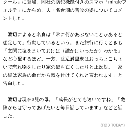
クール』に登場。同社の防犯機能付きのスマホ「miraieフ
ォルテ」にからめ、夫・名倉潤の普段の姿についてコメ
ントした。
渡辺によると名倉は「常に何かあぶないことがあると
想定して」行動しているという。また旅行に行くときも
「玄関に塩をまいておけば（誰がはいったか）わかる」
など心配するほど。一方、渡辺満里奈はおっちょこちょ
いで忘れ物をしたり家の鍵を亡くしたりと正反対。「家
の鍵は家族の命だから気を付けてくれと言われます」と
告白した。
渡辺は現在2児の母。「成長がとても速いですね」「危
険からは守ってあげたいと毎日話しています」などと話
した。
《RBB TODAY》