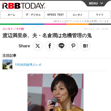
MENU
CLOSE
ホーム
IT・デジタル
SPEED TEST
エンタメ
ライフ
ホーム
IT・デジタル
エンタメ
その他
2017.3.2（木）22:22
渡辺満里奈、夫・名倉潤は危機管理の鬼
IT・デジタルTOP
スマートフォン
SPEED TEST
ネタ
ガジェット・ツール
エンタメ
注目記事
ショッピング
その他
エンタメTOP
映画・ドラマ
ライフ
10G光回線導入レポ
韓流・K-POP
韓国・芸能
ライフTOP
グルメ
リリース一覧
音楽
スポーツ
ペット
ショッピング
プッシュ通知の停止方法
グラビア
ブログ
その他
ショッピング
その他