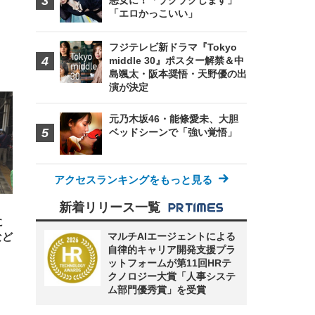
悪女に！「ゾクゾクします」
「エロかっこいい」
フジテレビ新ドラマ『Tokyo
middle 30』ポスター解禁＆中
島颯太・阪本奨悟・天野優の出
FHD】
ェ
ット
演が決定
 メ
レギ
 ゲ
ーサ
ンチ
 ガ
元乃木坂46・能條愛未、大胆
 (3
回
ー)
ンパ
ベッドシーンで「強い覚悟」
高さ
 在
アクセスランキングをもっと見る
新着リリース一覧
に
マルチAIエージェントによる
など
自律的キャリア開発支援プラ
ットフォームが第11回HRテ
クノロジー大賞「人事システ
ム部門優秀賞」を受賞