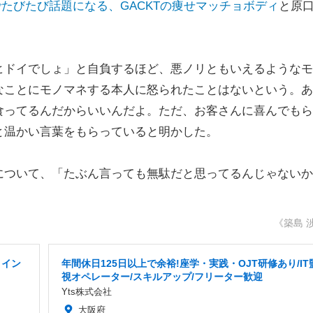
mなどでたびたび話題になる、GACKTの痩せマッチョボディ
と原
ドイでしょ」と自負するほど、悪ノリともいえるようなモ
なことにモノマネする本人に怒られたことはないという。あ
食ってるんだからいいんだよ。ただ、お客さんに喜んでもら
と温かい言葉をもらっていると明かした。
ついて、「たぶん言っても無駄だと思ってるんじゃないか
《築島 
 イン
年間休日125日以上で余裕!座学・実践・OJT研修あり/IT
視オペレーター/スキルアップ/フリーター歓迎
Yts株式会社
大阪府