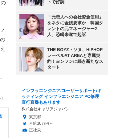
トで好調
口の
「元恋人への会社資金使用」
をネタに金銭要求か…韓国タ
レントの元マネージャー2
ノ
人、恐喝未遂で起訴
の
え
THE BOYZ・ソヌ、HIPHOP
レーベルAT AREAと専属契
約！ヨンフンに続き新たなス
タート
」
インフラエンジニア/ユーザーサポート/キ
ッティング インフラエンジニア PC修理
渉》
直行直帰もあります
株式会社キャリアジャパン
監
東京都
月給30万円～
正社員