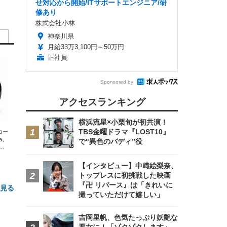
せ対応から開始/ITサポートエンジニア/研
修あり
株式会社小林
神奈川県
月給33万3,100円～50万円
正社員
Sponsored by
アクセスランキング
横浜流星×小栗旬が初共演！
TBS金曜ドラマ『LOST10』
エコー
xa、
で"異色のバディ”役
な
【インタビュー】中﨑絵梨奈、
トップレスに初挑戦した映画
『卍 リバース』は「きれいに
と見る
撮っていただけて嬉しい」
吉岡里帆、色気たっぷり妖艶な