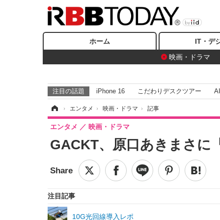
ホーム
IT・デ
映画・ドラマ
注目の話題
iPhone 16
こだわりデスクツアー
A
ホーム
›
エンタメ
›
映画・ドラマ
›
記事
エンタメ
映画・ドラマ
GACKT、原口あきまさ
注目記事
10G光回線導入レポ