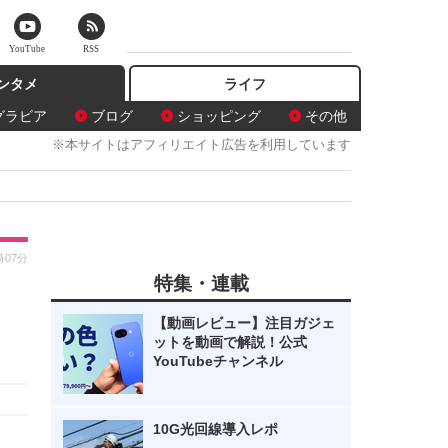
YouTube
RSS
ンタメ
ライフ
グラビア
ブログ
ショッピング
その他
※本サイトはアフィリエイト広告を利用しています
時07分
特集・連載
【動画レビュー】注目ガジェ
ットを動画で解説！公式
YouTubeチャンネル
10G光回線導入レポ