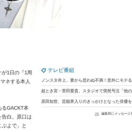
テレビ番組
が1日の『1周
ノマネする本人
GACKT本
編集部にメッセージ
を告白。原口は
よぶよで」と