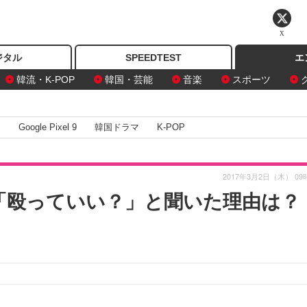
X
ジタル
SPEEDTEST
エ
韓流・K-POP
韓国・芸能
音楽
スポーツ
I
Google Pixel 9
韓国ドラマ
K-POP
2017年3月2日（木） 09
に「殴っていい？」と聞いた理由は？