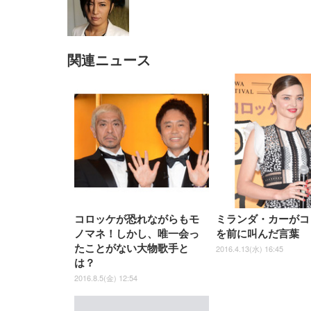
関連ニュース
EIZO ビジネス向けプレミア
EIZO ビジネス向けプレミア
【純
[EdoErgo] オフィスチェア 椅
Amazonベーシック ペットシ
SIHOO B100 オフィスチェア
Amazonベーシック ペットシ
ムモニター | FlexScan
ムモニター | FlexScan
ニタ
子 テレワーク 疲れない 跳ね
ーツ 薄型 レギュラー 1回使い
／デスクチェア メッシュチェ
ーツ 厚型 ワイド 42枚x2袋(84
EV3240X-WT | 31.5型4K
EV2740X-WT | 27.0型4K
ク付
上げ式アームレスト コンパク
捨て 無香料 ホワイト 300枚
ア 人間工学 疲れない ブラッ
枚) ホワイト(吸収面:ライトブ
UHD・USB Type-C・ホワイ
UHD・USB Type-C・ホワイ
ト 約105度ロッキング pc 事務
￥105,595
￥109,572
ク
ルー)
￥4
ト
ト
￥5,699
￥3,373
￥27,999
￥3,234
椅子 360度回転 座面昇降 強化
ナイロン樹脂ベース 通気性メ
ッシュ 在宅ワーク H-
WY01(黒網+黒枠+黒足)
コロッケが恐れながらもモ
ミランダ・カーがコ
ノマネ！しかし、唯一会っ
を前に叫んだ言葉
たことがない大物歌手と
2016.4.13(水) 16:45
は？
2016.8.5(金) 12:54