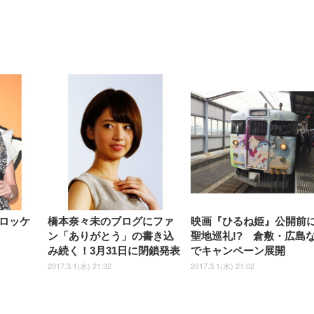
【整備済み品】Dell
【MiniLED/24.5inch/280Hz/
正品】27"ゲーミングモ
ANDWINT オフィスチ
アイリスオーヤマ ペ
Sezlife オフィスチェア デスク
ネオ・ルーライフ ネオ・オム
E2724HS 27インチ 液晶モ
Sezlife オフィスチェア デスク
Smart Basic(スマートベーシ
GRAPHT THE SHOOTER
ー DualSense 充電フッ
ア デスクチェア 肘なし
シーツ 超厚型 お徳用 
チェア 疲れない テレワーク
ツ L 中型犬用 26枚入り 単品
ニター フル
チェア 疲れない テレワーク
ック) 【Amazon.co.jp限定】
Gaming Monitor 24” Essential
き（CFI-ZDM1J）
ッシュ 通気性 ランバ
ュラー 200枚入
チェア 強化バックレスト 30
HD（1920×1080）VA 非光
チェア 強化バックレスト 30度
Smart Basic アイリスオーヤマ
ーミングモニター QD 24.5イ
ポート付き 腰サポート
【Amazon.co.jp限定】
￥1,800
￥15,800
￥34,980
9,979
度ロッキング機能 人間工学 椅
沢 HDMI/DisplayPort/VGA
ロッキング機能 人間工学 椅子
ペットシーツ 超厚型 お徳用
￥4,139
￥3,731
1ms FHD 量子ドット 残像低減
ス圧無段階昇降 360度
￥7,680
￥7,680
￥3,670
子 腰サポート 90度跳ね上げ
スピーカー内蔵 高さ調整 ス
腰サポート 90度跳ね上げ式ア
ワイド 100枚入 (x 1) (ケース
年保証 | 輝点保証 | 日本メーカ
転 キャスター付き コ
式アームレスト 3Dヘッドレス
イベル VESA対応
ームレスト 3Dヘッドレスト
販売)
クト 幅52×奥行58.5×
ト ハンガー付き 高反発クッシ
ComfortView ビジネス向け
ハンガー付き 高反発クッショ
84～96cm テレワーク
ョン PCチェア 通気性メッシ
ン PCチェア 通気性メッシュ
宅勤務 ブラック
ュ ゲーミング/勉強/事務用 お
ゲーミング/勉強/事務用 おし
しゃれ パソコンチェア (ブラ
ゃれ パソコンチェア (ホワイ
ック)
ト)
ロッケ
橋本奈々未のブログにファ
映画『ひるね姫』公開前
ン「ありがとう」の書き込
聖地巡礼!? 倉敷・広島
み続く！3月31日に閉鎖発表
でキャンペーン展開
2017.3.1(水) 21:32
2017.3.1(水) 21:02