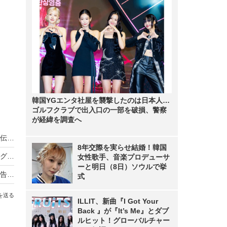
韓国YGエンタ社屋を襲撃したのは日本人…
ゴルフクラブで出入口の一部を破損、警察
が経緯を調査へ
ノンスタ井上、妻から思わぬ不満！意外にモテる伝説に黄信号
8年交際を実らせ結婚！韓国
超とき宣・菅田愛貴、スタジオで突然号泣「他のグループを下げる風潮にイライラしちゃう」
女性歌手、音楽プロデューサ
ーと明日（8日）ソウルで挙
原田知世、芸能界入りのきっかけとなった俳優を告白「“会いたい”って思って」
式
を送る
ILLIT、新曲『I Got Your
Back 』が『It’s Me』とダブ
ルヒット！グローバルチャー