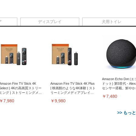
ア
ディスプレイ
犬用トイレ
Amazon Echo Dot (
Amazon Fire TV Stick 4K
Amazon Fire TV Stick 4K Plus
ドット) 第5世代 - Ale
Select | 4Kの高画質ストリー
| 映画館のような4K体験 | スト
センサー搭載、鮮やか
ミング | ストリーミングメデ
リーミングメディアプレイヤ
サウンド｜チャコール
￥7,480
ィアプレイヤー
ー
￥7,980
￥9,980
>> もっ