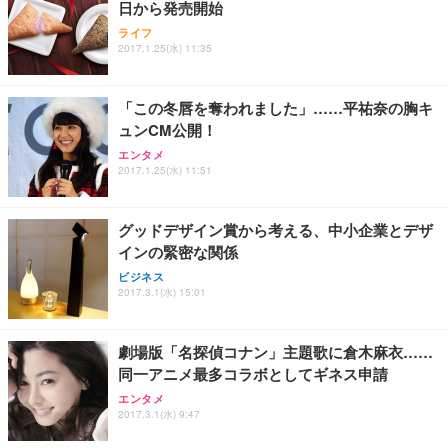
日から発売開始
Sezlife オフィスチェア デスクチェア 疲れない テレ
【整備済み品】Dell E2724HS 27インチ 液晶モニタ
Smart Basic(スマートベーシック) 【Amazon.co.jp
ライフ
ワーク チェア 強化バックレスト 30度ロッキング機
ー フルHD（1920×1080）VA 非光沢 HDMI/DisplayP
限定】 Smart Basic アイリスオーヤマ ペットシーツ
2017.1.25(水) 11:35
能 人間工学 椅子 腰サポート 90度跳ね上げ式アーム
ort/VGA スピーカー内蔵 高さ調整 スイベル VESA対
超厚型 お徳用 ワイド 100枚入 (x 1) (ケース販売)
レスト 3Dヘッドレスト ハンガー付き 高反発クッシ
応 ComfortView ビジネス向け
￥7,680
￥15,800
￥3,670
ョン PCチェア 通気性メッシュ ゲーミング/勉強/事
「この冬唇を奪われました」……平祐奈の胸キ
務用 おしゃれ パソコンチェア (ホワイト)
ュンCM公開！
ANDWINT オフィスチェア デスクチェア 肘なし メ
【MiniLED/24.5inch/280Hz/FHD】GRAPHT THE S
アイリスオーヤマ ペットシーツ 超厚型 お徳用 レギ
ッシュ 通気性 ランバーサポート付き 腰サポート ガ
HOOTER Gaming Monitor 24” Essential ゲーミン
エンタメ
ュラー 200枚入【Amazon.co.jp限定】
ス圧無段階昇降 360度回転 キャスター付き コンパク
グモニター QD 24.5インチ 1ms FHD 量子ドット 残
2017.1.25(水) 11:51
ト 幅52×奥行58.5×高さ84～96cm テレワーク 在宅
像低減 (3年保証 | 輝点保証 | 日本メーカー)
￥3,731
￥4,139
￥34,980
勤務 ブラック
グッドデザイン賞から考える、中小企業とデザ
インの緊密な関係
ビジネス
2017.3.1(水) 15:01
劇場版「名探偵コナン」主題歌に倉木麻衣……
同一アニメ最多コラボとしてギネス申請
エンタメ
2017.3.1(水) 9:47