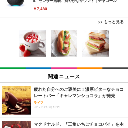
a、センサー搭載、鮮やかなサウンド｜チャコール
￥7,480
>> もっと見る
[EdoErgo] オフィスチェア 椅子 テレワーク 疲れな
EIZO ビジネス向けプレミアムモニター | FlexScan
Amazonベーシック ペットシーツ 薄型 レギュラー 1
い 跳ね上げ式アームレスト コンパクト 約105度ロッ
EV3240X-WT | 31.5型4K UHD・USB Type-C・ホワ
回使い捨て 無香料 ホワイト 300枚
キング pc 事務椅子 360度回転 座面昇降 強化ナイロ
イト
ン樹脂ベース 通気性メッシュ 在宅ワーク H-WY01
￥3,373
￥5,699
￥105,595
(黒網+黒枠+黒足)
EIZO ビジネス向けプレミアムモニター | FlexScan
SIHOO B100 オフィスチェア／デスクチェア メッシ
Amazonベーシック ペットシーツ 厚型 ワイド 42枚
EV2740X-WT | 27.0型4K UHD・USB Type-C・ホワ
ュチェア 人間工学 疲れない ブラック
x2袋(84枚) ホワイト(吸収面:ライトブルー)
関連ニュース
イト
￥27,999
￥3,234
￥109,572
疲れた自分へのご褒美に！濃厚ビターなチョコ
レートバー「キャレマンショコラ」が発売
Sezlife オフィスチェア デスクチェア 疲れない テレ
【純正品】27"ゲーミングモニター DualSense 充電
ネオ・ルーライフ ネオ・オムツ L 中型犬用 26枚入
ライフ
ワーク チェア 強化バックレスト 30度ロッキング機
2017.2.24(金) 10:23
フック付き（CFI-ZDM1J）
り 単品
能 人間工学 椅子 腰サポート 90度跳ね上げ式アーム
レスト 3Dヘッドレスト ハンガー付き 高反発クッシ
￥49,979
￥1,800
￥7,680
ョン PCチェア 通気性メッシュ ゲーミング/勉強/事
マクドナルド、「三角いちごチョコパイ」を本
務用 おしゃれ パソコンチェア (ブラック)