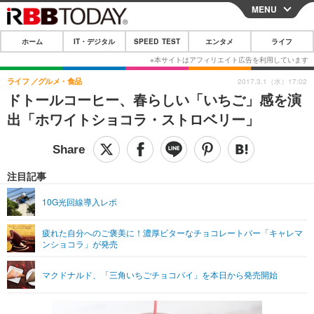
MENU
CLOSE
ホーム
IT・デジタル
SPEED TEST
エンタメ
ライフ
ホーム
IT・デジタル
ライフ
グルメ・食品
2017.3.1（水）17:02
ドトールコーヒー、春らしい「いちご」感を演
IT・デジタルTOP
スマートフォン
SPEED TEST
出「ホワイトショコラ・ストロベリー」
ネタ
ガジェット・ツール
エンタメ
ショッピング
その他
エンタメTOP
映画・ドラマ
ライフ
注目記事
韓流・K-POP
韓国・芸能
ライフTOP
グルメ
リリース一覧
10G光回線導入レポ
音楽
スポーツ
ペット
ショッピング
プッシュ通知の停止方法
疲れた自分へのご褒美に！濃厚ビターなチョコレートバー「キャレマ
ンショコラ」が発売
グラビア
ブログ
その他
ショッピング
その他
マクドナルド、「三角いちごチョコパイ」を本日から発売開始