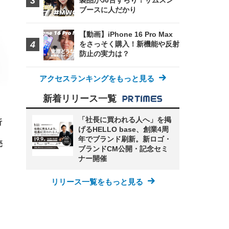
製品が50台ずらり！サムスン
ブースに人だかり
FHD】
ェ
ット
 メ
レギ
 ゲ
ーサ
【動画】iPhone 16 Pro Max
ンチ
 ガ
をさっそく購入！新機能や反射
 (3
回
防止の実力は？
ー)
ンパ
高さ
 在
アクセスランキングをもっと見る
新着リリース一覧
「社長に買われる人へ」を掲
折
げるHELLO base、創業4周
年でブランド刷新。新ロゴ・
売
ブランドCM公開・記念セミ
ナー開催
リリース一覧をもっと見る