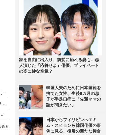
家を自由に出入り、前髪に触れる姿も…恋
人演じた『応答せよ』俳優、プライベート
の姿に妙な空気？
韓国人夫のために日本国籍を
【先週の注目ニュース】Apple新宿オープンに行列／ソニーのロボット「aibo」店頭販売／楽天のキャリア参入が決定
捨てた女性、生後8カ月の息
子が手足口病に「先輩ママの
【デジージョ レポート】4G搭載で復刻したバナナフォン「Nokia 8110 4G」の特徴をチェック！
話が聞きたい」
Microsoft、フィーチャーフォン事業を鴻海の子会社などに売却！
日本からフィリピンへ？キ
ム・スヒョンら韓国俳優の事
を送る
例に見る、復帰の新たな舞台