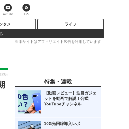
YouTube
RSS
ンタメ
ライフ
他
※本サイトはアフィリエイト広告を利用しています
時23分
特集・連載
期
【動画レビュー】注目ガジェ
ットを動画で解説！公式
YouTubeチャンネル
10G光回線導入レポ