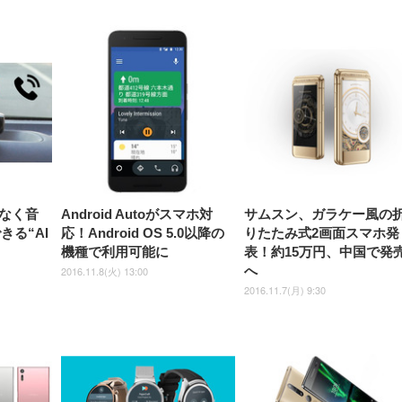
【整備済み品】Dell
【MiniLED/24.5inch/280Hz/
正品】27"ゲーミングモ
ANDWINT オフィスチ
アイリスオーヤマ ペ
Sezlife オフィスチェア デスク
ネオ・ルーライフ ネオ・オム
E2724HS 27インチ 液晶モ
Sezlife オフィスチェア デスク
Smart Basic(スマートベーシ
GRAPHT THE SHOOTER
ー DualSense 充電フッ
ア デスクチェア 肘なし
シーツ 超厚型 お徳用 
チェア 疲れない テレワーク
ツ L 中型犬用 26枚入り 単品
ニター フル
チェア 疲れない テレワーク
ック) 【Amazon.co.jp限定】
Gaming Monitor 24” Essential
き（CFI-ZDM1J）
ッシュ 通気性 ランバ
ュラー 200枚入
チェア 強化バックレスト 30
HD（1920×1080）VA 非光
チェア 強化バックレスト 30度
Smart Basic アイリスオーヤマ
ーミングモニター QD 24.5イ
ポート付き 腰サポート
【Amazon.co.jp限定】
￥1,800
￥15,800
￥34,980
9,979
度ロッキング機能 人間工学 椅
沢 HDMI/DisplayPort/VGA
ロッキング機能 人間工学 椅子
ペットシーツ 超厚型 お徳用
￥4,139
￥3,731
1ms FHD 量子ドット 残像低減
ス圧無段階昇降 360度
￥7,680
￥7,680
￥3,670
子 腰サポート 90度跳ね上げ
スピーカー内蔵 高さ調整 ス
腰サポート 90度跳ね上げ式ア
ワイド 100枚入 (x 1) (ケース
年保証 | 輝点保証 | 日本メーカ
転 キャスター付き コ
式アームレスト 3Dヘッドレス
イベル VESA対応
ームレスト 3Dヘッドレスト
販売)
クト 幅52×奥行58.5×
ト ハンガー付き 高反発クッシ
ComfortView ビジネス向け
ハンガー付き 高反発クッショ
84～96cm テレワーク
ョン PCチェア 通気性メッシ
ン PCチェア 通気性メッシュ
宅勤務 ブラック
ュ ゲーミング/勉強/事務用 お
ゲーミング/勉強/事務用 おし
しゃれ パソコンチェア (ブラ
ゃれ パソコンチェア (ホワイ
ック)
ト)
なく音
Android Autoがスマホ対
サムスン、ガラケー風の
きる“AI
応！Android OS 5.0以降の
りたたみ式2画面スマホ発
機種で利用可能に
表！約15万円、中国で発
へ
2016.11.8(火) 13:00
2016.11.7(月) 9:30