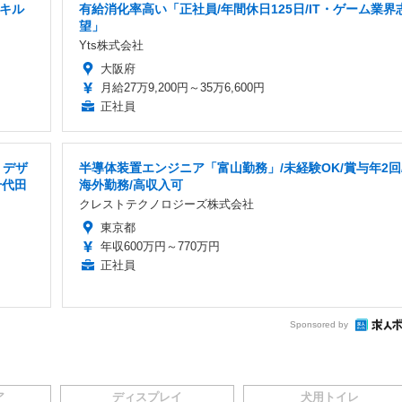
スキル
有給消化率高い「正社員/年間休日125日/IT・ゲーム業界
望」
Yts株式会社
大阪府
月給27万9,200円～35万6,600円
正社員
・デザ
半導体装置エンジニア「富山勤務」/未経験OK/賞与年2回
千代田
海外勤務/高収入可
クレストテクノロジーズ株式会社
東京都
年収600万円～770万円
正社員
Sponsored by
ア
ディスプレイ
犬用トイレ