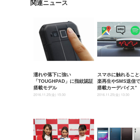
関連ニュース
EIZO ビジネス向けプレミア
EIZO ビジネス向けプレミア
【純
[EdoErgo] オフィスチェア 椅
Amazonベーシック ペットシ
SIHOO B100 オフィスチェア
Amazonベーシック ペットシ
ムモニター | FlexScan
ムモニター | FlexScan
ニタ
子 テレワーク 疲れない 跳ね
ーツ 薄型 レギュラー 1回使い
／デスクチェア メッシュチェ
ーツ 厚型 ワイド 42枚x2袋(84
EV3240X-WT | 31.5型4K
EV2740X-WT | 27.0型4K
ク付
上げ式アームレスト コンパク
捨て 無香料 ホワイト 300枚
ア 人間工学 疲れない ブラッ
枚) ホワイト(吸収面:ライトブ
UHD・USB Type-C・ホワイ
UHD・USB Type-C・ホワイ
ト 約105度ロッキング pc 事務
￥105,595
￥109,572
ク
ルー)
￥4
ト
ト
￥5,699
￥3,373
￥27,999
￥3,234
椅子 360度回転 座面昇降 強化
ナイロン樹脂ベース 通気性メ
ッシュ 在宅ワーク H-
WY01(黒網+黒枠+黒足)
濡れや落下に強い
スマホに触れること
「TOUGHPAD」に指紋認証
楽再生やSMS送信で
搭載モデル
搭載カーデバイス”
2016.11.25(金) 15:30
2016.11.25(金) 13:30