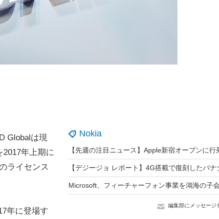
Nokia
lobalは現
2017年上期に
ドのライセンス
編集部にメッセージ
017年に登場す