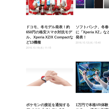
ドコモ、冬モデル発表！約
ソフトバンク、冬春
650円の格安スマホ対抗モデ
に「Xperia XZ」
ル、Xperia XZ/X Compactな
発表！
ど13機種
2016.10.12(水) 15:40
2016.10.19(水) 11:15
ポケモンの接近を通知する
1万円で本格VR体験