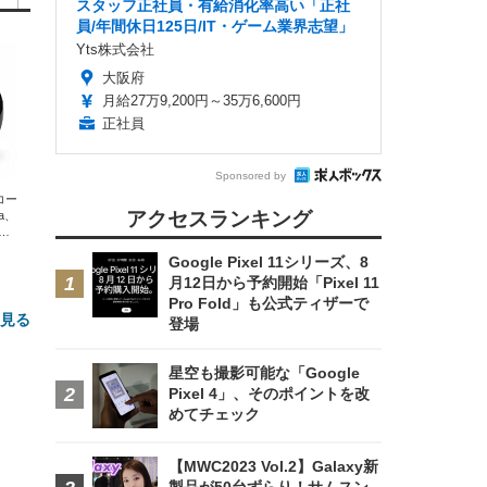
スタッフ正社員・有給消化率高い「正社
員/年間休日125日/IT・ゲーム業界志望」
Yts株式会社
大阪府
月給27万9,200円～35万6,600円
正社員
Sponsored by
エコー
アクセスランキング
xa、
な
Google Pixel 11シリーズ、8
月12日から予約開始「Pixel 11
Pro Fold」も公式ティザーで
と見る
登場
星空も撮影可能な「Google
Pixel 4」、そのポイントを改
めてチェック
【MWC2023 Vol.2】Galaxy新