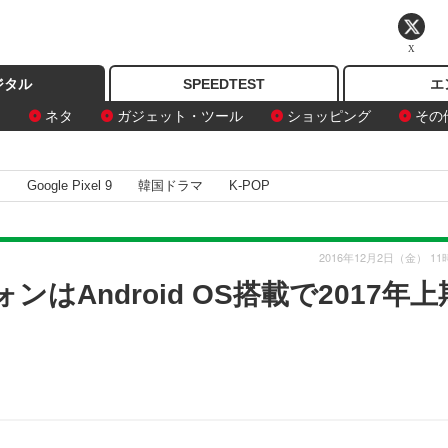
X
ジタル
SPEEDTEST
エ
ン
ネタ
ガジェット・ツール
ショッピング
その
I
Google Pixel 9
韓国ドラマ
K-POP
2016年12月2日（金） 11
ンはAndroid OS搭載で2017年上