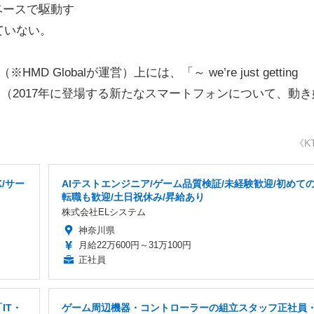
dベースで駆動す
ていない。
Globalが運営）上には、「～ we’re just getting
oming in 2017.（2017年に登場する新たなスマートフォンについて、動
《K
/サー
AIテストエンジニア/ゲーム品質検証/未経験歓迎/初めて
転職も歓迎/土日祝休み/昇給あり
株式会社ELシステム
神奈川県
月給22万600円～31万100円
正社員
IT・
ゲーム周辺機器・コントローラーの組立スタッフ正社員