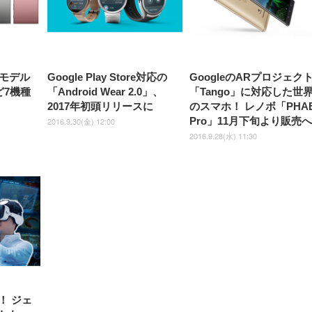
モデル
Google Play Store対応の
GoogleのARプロジェク
など7機種
「Android Wear 2.0」、
「Tango」に対応した世
2017年初頭リリースに
のスマホ！ レノボ「PHA
Pro」11月下旬より販売
2016.9.30(金) 12:00
2016.9.28(水) 11:30
！ ジェ