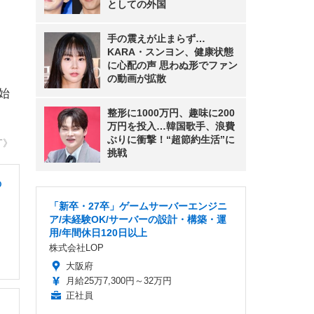
としての外国
手の震えが止まらず…
KARA・スンヨン、健康状態
に心配の声 思わぬ形でファン
の動画が拡散
き始
整形に1000万円、趣味に200
万円を投入…韓国歌手、浪費
ぶりに衝撃！“超節約生活”に
T》
挑戦
の
「新卒・27卒」ゲームサーバーエンジニ
ア/未経験OK/サーバーの設計・構築・運
用/年間休日120日以上
株式会社LOP
大阪府
月給25万7,300円～32万円
正社員
・