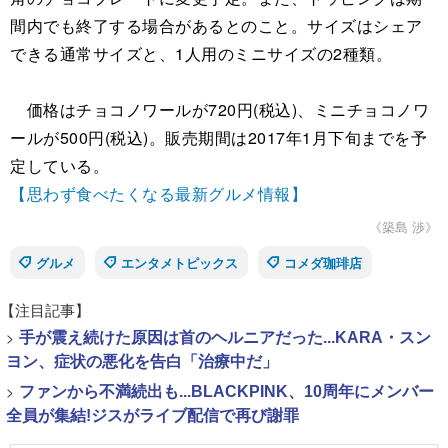
間内でも終了する場合があるとのこと。サイズはシェア
できる通常サイズと、1人用のミニサイズの2種類。
価格はチョコノワールが720円(税込)、ミニチョコノワ
ールが500円(税込)。販売期間は2017年1月下旬までを予
定している。
【思わず食べたくなる最新グルメ情報】
《築島 渉》
グルメ
エンタメトピックス
コメダ珈琲店
【注目記事】
>
手が震え続けた原因は首のヘルニアだった...KARA・スン
ヨン、症状の悪化を告白「治療中だ」
>
ファンから不満続出も...BLACKPINK、10周年にメンバー
全員が集結!ジスがライブ配信で再び謝罪