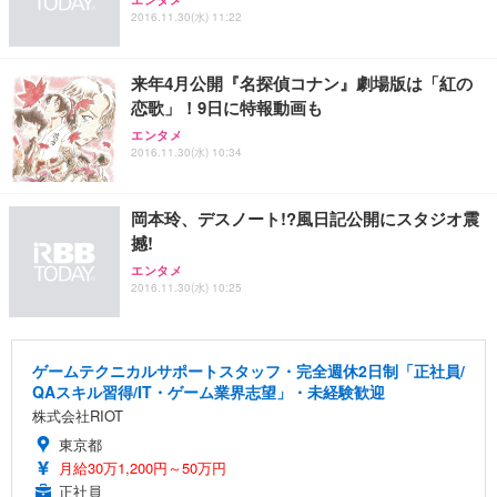
ュラー 200枚入【Amazon.co.jp限定】
ス圧無段階昇降 360度回転 キャスター付き コンパク
グモニター QD 24.5インチ 1ms FHD 量子ドット 残
2016.11.30(水) 11:22
ト 幅52×奥行58.5×高さ84～96cm テレワーク 在宅
像低減 (3年保証 | 輝点保証 | 日本メーカー)
￥3,731
￥4,139
￥34,980
勤務 ブラック
来年4月公開『名探偵コナン』劇場版は「紅の
恋歌」！9日に特報動画も
エンタメ
2016.11.30(水) 10:34
岡本玲、デスノート!?風日記公開にスタジオ震
撼!
エンタメ
2016.11.30(水) 10:25
ゲームテクニカルサポートスタッフ・完全週休2日制「正社員/
QAスキル習得/IT・ゲーム業界志望」・未経験歓迎
株式会社RIOT
東京都
月給30万1,200円～50万円
正社員