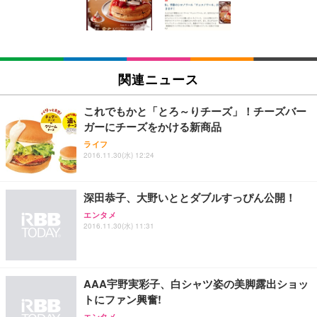
ン樹脂ベース 通気性メッシュ 在宅ワーク H-WY01
￥3,373
￥5,699
￥105,595
(黒網+黒枠+黒足)
EIZO ビジネス向けプレミアムモニター | FlexScan
SIHOO B100 オフィスチェア／デスクチェア メッシ
Amazonベーシック ペットシーツ 厚型 ワイド 42枚
EV2740X-WT | 27.0型4K UHD・USB Type-C・ホワ
ュチェア 人間工学 疲れない ブラック
x2袋(84枚) ホワイト(吸収面:ライトブルー)
関連ニュース
イト
￥27,999
￥3,234
￥109,572
これでもかと「とろ～りチーズ」！チーズバー
ガーにチーズをかける新商品
Sezlife オフィスチェア デスクチェア 疲れない テレ
【純正品】27"ゲーミングモニター DualSense 充電
ネオ・ルーライフ ネオ・オムツ L 中型犬用 26枚入
ライフ
ワーク チェア 強化バックレスト 30度ロッキング機
フック付き（CFI-ZDM1J）
り 単品
2016.11.30(水) 12:24
能 人間工学 椅子 腰サポート 90度跳ね上げ式アーム
レスト 3Dヘッドレスト ハンガー付き 高反発クッシ
￥49,979
￥1,800
￥7,680
ョン PCチェア 通気性メッシュ ゲーミング/勉強/事
深田恭子、大野いととダブルすっぴん公開！
務用 おしゃれ パソコンチェア (ブラック)
エンタメ
Sezlife オフィスチェア デスクチェア 疲れない テレ
【整備済み品】Dell E2724HS 27インチ 液晶モニタ
Smart Basic(スマートベーシック) 【Amazon.co.jp
2016.11.30(水) 11:31
ワーク チェア 強化バックレスト 30度ロッキング機
ー フルHD（1920×1080）VA 非光沢 HDMI/DisplayP
限定】 Smart Basic アイリスオーヤマ ペットシーツ
能 人間工学 椅子 腰サポート 90度跳ね上げ式アーム
ort/VGA スピーカー内蔵 高さ調整 スイベル VESA対
超厚型 お徳用 ワイド 100枚入 (x 1) (ケース販売)
レスト 3Dヘッドレスト ハンガー付き 高反発クッシ
応 ComfortView ビジネス向け
￥7,680
￥15,800
￥3,670
ョン PCチェア 通気性メッシュ ゲーミング/勉強/事
AAA宇野実彩子、白シャツ姿の美脚露出ショッ
務用 おしゃれ パソコンチェア (ホワイト)
トにファン興奮!
ANDWINT オフィスチェア デスクチェア 肘なし メ
【MiniLED/24.5inch/280Hz/FHD】GRAPHT THE S
アイリスオーヤマ ペットシーツ 超厚型 お徳用 レギ
ッシュ 通気性 ランバーサポート付き 腰サポート ガ
HOOTER Gaming Monitor 24” Essential ゲーミン
エンタメ