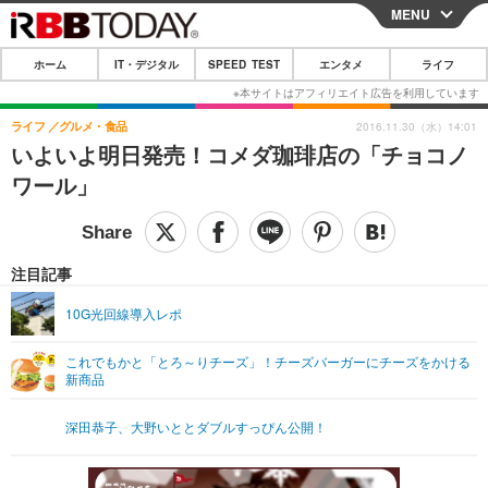
MENU
CLOSE
ホーム
IT・デジタル
SPEED TEST
エンタメ
ライフ
ホーム
IT・デジタル
ライフ
グルメ・食品
2016.11.30（水）14:01
いよいよ明日発売！コメダ珈琲店の「チョコノ
IT・デジタルTOP
スマートフォン
SPEED TEST
ワール」
ネタ
ガジェット・ツール
エンタメ
ショッピング
その他
エンタメTOP
映画・ドラマ
ライフ
注目記事
韓流・K-POP
韓国・芸能
ライフTOP
グルメ
リリース一覧
10G光回線導入レポ
音楽
スポーツ
ペット
ショッピング
プッシュ通知の停止方法
これでもかと「とろ～りチーズ」！チーズバーガーにチーズをかける
新商品
グラビア
ブログ
その他
ショッピング
その他
深田恭子、大野いととダブルすっぴん公開！