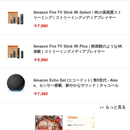
Amazon Fire TV Stick 4K Select | 4Kの高画質スト
リーミング | ストリーミングメディアプレイヤー
￥7,980
Amazon Fire TV Stick 4K Plus | 映画館のような4K
体験 | ストリーミングメディアプレイヤー
￥9,980
Amazon Echo Dot (エコードット) 第5世代 - Alex
a、センサー搭載、鮮やかなサウンド｜チャコール
￥7,480
>> もっと見る
[EdoErgo] オフィスチェア 椅子 テレワーク 疲れな
EIZO ビジネス向けプレミアムモニター | FlexScan
Amazonベーシック ペットシーツ 薄型 レギュラー 1
い 跳ね上げ式アームレスト コンパクト 約105度ロッ
EV3240X-WT | 31.5型4K UHD・USB Type-C・ホワ
回使い捨て 無香料 ホワイト 300枚
キング pc 事務椅子 360度回転 座面昇降 強化ナイロ
イト