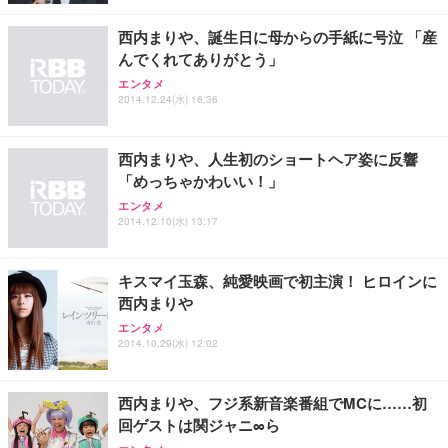
￥4,139
￥34,980
勤務 ブラック
西内まりや、誕生日に母からの手紙に号泣 「産
んでくれてありがとう」
エンタメ
2014.12.24(水) 16:36
西内まりや、人生初のショートヘア姿に反響
「めっちゃかわいい！」
エンタメ
2014.12.10(水) 13:17
キスマイ玉森、純愛映画で初主演！ ヒロインに
西内まりや
エンタメ
2014.10.29(水) 12:02
西内まりや、フジ系新音楽番組でMCに……初
回ゲストは関ジャニ∞ら