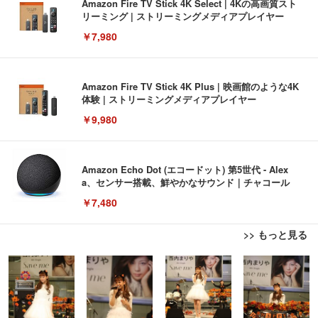
Amazon Fire TV Stick 4K Select | 4Kの高画質スト
リーミング | ストリーミングメディアプレイヤー
￥7,980
Amazon Fire TV Stick 4K Plus | 映画館のような4K
体験 | ストリーミングメディアプレイヤー
￥9,980
Amazon Echo Dot (エコードット) 第5世代 - Alex
a、センサー搭載、鮮やかなサウンド｜チャコール
￥7,480
>> もっと見る
[EdoErgo] オフィスチェア 椅子 テレワーク 疲れな
EIZO ビジネス向けプレミアムモニター | FlexScan
Amazonベーシック ペットシーツ 薄型 レギュラー 1
い 跳ね上げ式アームレスト コンパクト 約105度ロッ
EV3240X-WT | 31.5型4K UHD・USB Type-C・ホワ
回使い捨て 無香料 ホワイト 300枚
キング pc 事務椅子 360度回転 座面昇降 強化ナイロ
イト
ン樹脂ベース 通気性メッシュ 在宅ワーク H-WY01
￥3,373
￥5,699
￥105,595
(黒網+黒枠+黒足)