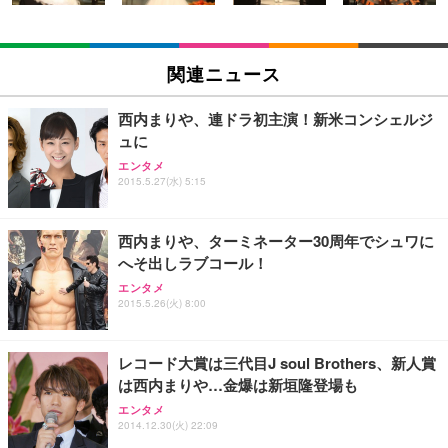
EIZO ビジネス向けプレミアムモニター | FlexScan
SIHOO B100 オフィスチェア／デスクチェア メッシ
Amazonベーシック ペットシーツ 厚型 ワイド 42枚
EV2740X-WT | 27.0型4K UHD・USB Type-C・ホワ
ュチェア 人間工学 疲れない ブラック
x2袋(84枚) ホワイト(吸収面:ライトブルー)
関連ニュース
イト
￥27,999
￥3,234
￥109,572
西内まりや、連ドラ初主演！新米コンシェルジ
ュに
Sezlife オフィスチェア デスクチェア 疲れない テレ
【純正品】27"ゲーミングモニター DualSense 充電
ネオ・ルーライフ ネオ・オムツ L 中型犬用 26枚入
エンタメ
ワーク チェア 強化バックレスト 30度ロッキング機
2015.5.27(水) 5:15
フック付き（CFI-ZDM1J）
り 単品
能 人間工学 椅子 腰サポート 90度跳ね上げ式アーム
レスト 3Dヘッドレスト ハンガー付き 高反発クッシ
￥49,979
￥1,800
￥7,680
ョン PCチェア 通気性メッシュ ゲーミング/勉強/事
西内まりや、ターミネーター30周年でシュワに
務用 おしゃれ パソコンチェア (ブラック)
へそ出しラブコール！
Sezlife オフィスチェア デスクチェア 疲れない テレ
【整備済み品】Dell E2724HS 27インチ 液晶モニタ
Smart Basic(スマートベーシック) 【Amazon.co.jp
エンタメ
ワーク チェア 強化バックレスト 30度ロッキング機
ー フルHD（1920×1080）VA 非光沢 HDMI/DisplayP
限定】 Smart Basic アイリスオーヤマ ペットシーツ
2015.5.26(火) 8:00
能 人間工学 椅子 腰サポート 90度跳ね上げ式アーム
ort/VGA スピーカー内蔵 高さ調整 スイベル VESA対
超厚型 お徳用 ワイド 100枚入 (x 1) (ケース販売)
レスト 3Dヘッドレスト ハンガー付き 高反発クッシ
応 ComfortView ビジネス向け
￥7,680
￥15,800
￥3,670
ョン PCチェア 通気性メッシュ ゲーミング/勉強/事
レコード大賞は三代目J soul Brothers、新人賞
務用 おしゃれ パソコンチェア (ホワイト)
は西内まりや…金爆は新垣隆登場も
ANDWINT オフィスチェア デスクチェア 肘なし メ
【MiniLED/24.5inch/280Hz/FHD】GRAPHT THE S
アイリスオーヤマ ペットシーツ 超厚型 お徳用 レギ
ッシュ 通気性 ランバーサポート付き 腰サポート ガ
HOOTER Gaming Monitor 24” Essential ゲーミン
エンタメ
ュラー 200枚入【Amazon.co.jp限定】
ス圧無段階昇降 360度回転 キャスター付き コンパク
グモニター QD 24.5インチ 1ms FHD 量子ドット 残
2014.12.30(火) 22:09
ト 幅52×奥行58.5×高さ84～96cm テレワーク 在宅
像低減 (3年保証 | 輝点保証 | 日本メーカー)
￥3,731