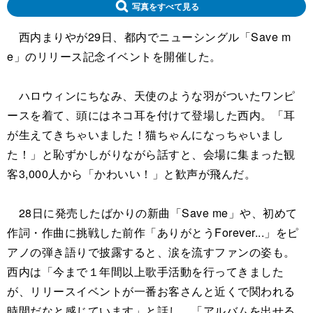
写真をすべて見る
西内まりやが29日、都内でニューシングル「Save m
e」のリリース記念イベントを開催した。
ハロウィンにちなみ、天使のような羽がついたワンピ
ースを着て、頭にはネコ耳を付けて登場した西内。「耳
が生えてきちゃいました！猫ちゃんになっちゃいまし
た！」と恥ずかしがりながら話すと、会場に集まった観
客3,000人から「かわいい！」と歓声が飛んだ。
28日に発売したばかりの新曲「Save me」や、初めて
作詞・作曲に挑戦した前作「ありがとうForever...」をピ
アノの弾き語りで披露すると、涙を流すファンの姿も。
西内は「今まで１年間以上歌手活動を行ってきました
が、リリースイベントが一番お客さんと近くで関われる
時間だなと感じています」と話し、「アルバムを出せる