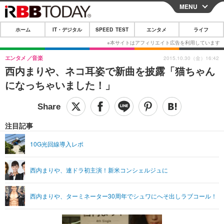
MENU
CLOSE
ホーム
IT・デジタル
SPEED TEST
エンタメ
ライフ
ホーム
IT・デジタル
エンタメ
音楽
2015.10.30（金）16:42
西内まりや、ネコ耳姿で新曲を披露「猫ちゃん
IT・デジタルTOP
スマートフォン
SPEED TEST
になっちゃいました！」
ネタ
ガジェット・ツール
エンタメ
ショッピング
その他
エンタメTOP
映画・ドラマ
ライフ
注目記事
韓流・K-POP
韓国・芸能
ライフTOP
グルメ
リリース一覧
10G光回線導入レポ
音楽
スポーツ
ペット
ショッピング
プッシュ通知の停止方法
西内まりや、連ドラ初主演！新米コンシェルジュに
グラビア
ブログ
その他
ショッピング
その他
西内まりや、ターミネーター30周年でシュワにへそ出しラブコール！