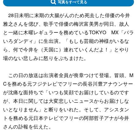
写真をすべて見る
28日未明に末期の大腸がんのため死去した俳優の今井
雅之さんを偲び、歌手で俳優の梅沢富美男が同日、故人
と一緒に木曜レギュラーを務めているTOKYO MX「バラ
いろダンディ」に生出演。「もしも芸能の神様がいるな
ら、何で今井を（天国に）連れていくんだよ！」とやり
場のない悲しみに怒りをぶちまけた。
この日の放送は出演者全員が喪章つけて登場。冒頭、M
Cを務める元フジテレビでフリーの長谷川豊アナウンサー
が沈痛な面持ちで「いつも笑顔でお届けしているのです
が、本日に関しては大変悲しいニュースからお届けしな
いとなりません」と断りをいれた。そして、アシスタン
トを務める元日本テレビでフリーの阿部哲子アナが今井
さんの訃報を伝えた。