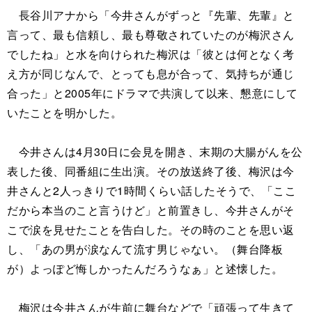
長谷川アナから「今井さんがずっと『先輩、先輩』と
言って、最も信頼し、最も尊敬されていたのが梅沢さん
でしたね」と水を向けられた梅沢は「彼とは何となく考
え方が同じなんで、とっても息が合って、気持ちが通じ
合った」と2005年にドラマで共演して以来、懇意にして
いたことを明かした。
今井さんは4月30日に会見を開き、末期の大腸がんを公
表した後、同番組に生出演。その放送終了後、梅沢は今
井さんと2人っきりで1時間くらい話したそうで、「ここ
だから本当のこと言うけど」と前置きし、今井さんがそ
こで涙を見せたことを告白した。その時のことを思い返
し、「あの男が涙なんて流す男じゃない。（舞台降板
が）よっぽど悔しかったんだろうなぁ」と述懐した。
梅沢は今井さんが生前に舞台などで「頑張って生きて