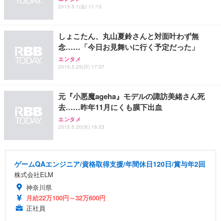
2015.5.1(金) 11:13
しょこたん、丸山夏鈴さんと対面叶わず無
念……「今日お見舞いに行く予定だった」
エンタメ
2015.5.25(月) 17:07
元『小悪魔ageha』モデルの諏訪美緒さん死
去……昨年11月にくも膜下出血
エンタメ
2015.5.20(水) 16:33
ゲームQAエンジニア/資格取得支援/年間休日120日/賞与年2回
株式会社ELM
神奈川県
月給22万100円～32万600円
正社員