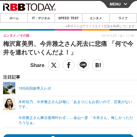
MENU
CLOSE
ホーム
IT・デジタル
SPEED TEST
エンタメ
ライフ
ホーム
IT・デジタル
エンタメ
その他
2015.5.29（金）11:38
梅沢富美男、今井雅之さん死去に悲痛 「何で今
IT・デジタルTOP
スマートフォン
SPEED TEST
井を連れていくんだよ！」
ネタ
ガジェット・ツール
エンタメ
ショッピング
その他
エンタメTOP
映画・ドラマ
ライフ
注目記事
韓流・K-POP
韓国・芸能
ライフTOP
グルメ
リリース一覧
10G光回線導入レポ
音楽
スポーツ
ペット
ショッピング
プッシュ通知の停止方法
木村佳乃、今井雅之さん訃報に「あまりにもお若いので、言葉がない
です」
グラビア
ブログ
その他
今井雅之さん舞台復帰叶わず……金山一彦 「今井さん。悔しかっただ
ショッピング
その他
ろうなぁ」