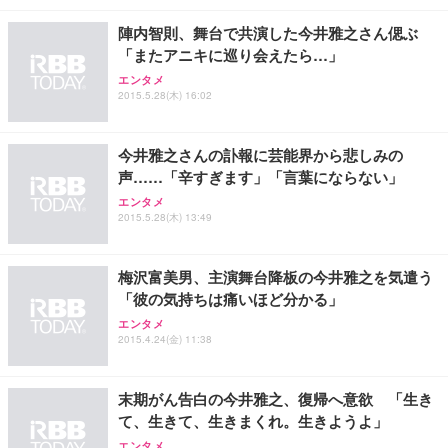
レスト 3Dヘッドレスト ハンガー付き 高反発クッシ
￥49,979
￥1,800
￥7,680
ョン PCチェア 通気性メッシュ ゲーミング/勉強/事
陣内智則、舞台で共演した今井雅之さん偲ぶ
務用 おしゃれ パソコンチェア (ブラック)
「またアニキに巡り会えたら…」
Sezlife オフィスチェア デスクチェア 疲れない テレ
【整備済み品】Dell E2724HS 27インチ 液晶モニタ
Smart Basic(スマートベーシック) 【Amazon.co.jp
エンタメ
ワーク チェア 強化バックレスト 30度ロッキング機
ー フルHD（1920×1080）VA 非光沢 HDMI/DisplayP
限定】 Smart Basic アイリスオーヤマ ペットシーツ
2015.5.28(木) 16:02
能 人間工学 椅子 腰サポート 90度跳ね上げ式アーム
ort/VGA スピーカー内蔵 高さ調整 スイベル VESA対
超厚型 お徳用 ワイド 100枚入 (x 1) (ケース販売)
レスト 3Dヘッドレスト ハンガー付き 高反発クッシ
応 ComfortView ビジネス向け
￥7,680
￥15,800
￥3,670
ョン PCチェア 通気性メッシュ ゲーミング/勉強/事
今井雅之さんの訃報に芸能界から悲しみの
務用 おしゃれ パソコンチェア (ホワイト)
声……「辛すぎます」「言葉にならない」
ANDWINT オフィスチェア デスクチェア 肘なし メ
【MiniLED/24.5inch/280Hz/FHD】GRAPHT THE S
アイリスオーヤマ ペットシーツ 超厚型 お徳用 レギ
エンタメ
ッシュ 通気性 ランバーサポート付き 腰サポート ガ
HOOTER Gaming Monitor 24” Essential ゲーミン
ュラー 200枚入【Amazon.co.jp限定】
2015.5.28(木) 13:49
ス圧無段階昇降 360度回転 キャスター付き コンパク
グモニター QD 24.5インチ 1ms FHD 量子ドット 残
ト 幅52×奥行58.5×高さ84～96cm テレワーク 在宅
像低減 (3年保証 | 輝点保証 | 日本メーカー)
￥3,731
￥4,139
￥34,980
勤務 ブラック
梅沢富美男、主演舞台降板の今井雅之を気遣う
「彼の気持ちは痛いほど分かる」
エンタメ
2015.4.24(金) 11:38
末期がん告白の今井雅之、復帰へ意欲 「生き
て、生きて、生きまくれ。生きようよ」
エンタメ