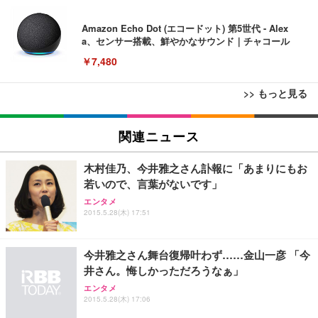
Amazon Echo Dot (エコードット) 第5世代 - Alex
a、センサー搭載、鮮やかなサウンド｜チャコール
￥7,480
>> もっと見る
[EdoErgo] オフィスチェア 椅子 テレワーク 疲れな
EIZO ビジネス向けプレミアムモニター | FlexScan
Amazonベーシック ペットシーツ 薄型 レギュラー 1
い 跳ね上げ式アームレスト コンパクト 約105度ロッ
EV3240X-WT | 31.5型4K UHD・USB Type-C・ホワ
関連ニュース
回使い捨て 無香料 ホワイト 300枚
キング pc 事務椅子 360度回転 座面昇降 強化ナイロ
イト
ン樹脂ベース 通気性メッシュ 在宅ワーク H-WY01
￥3,373
￥5,699
￥105,595
木村佳乃、今井雅之さん訃報に「あまりにもお
(黒網+黒枠+黒足)
若いので、言葉がないです」
エンタメ
EIZO ビジネス向けプレミアムモニター | FlexScan
SIHOO B100 オフィスチェア／デスクチェア メッシ
Amazonベーシック ペットシーツ 厚型 ワイド 42枚
2015.5.28(木) 17:51
EV2740X-WT | 27.0型4K UHD・USB Type-C・ホワ
ュチェア 人間工学 疲れない ブラック
x2袋(84枚) ホワイト(吸収面:ライトブルー)
イト
￥27,999
￥3,234
￥109,572
今井雅之さん舞台復帰叶わず……金山一彦 「今
井さん。悔しかっただろうなぁ」
Sezlife オフィスチェア デスクチェア 疲れない テレ
エンタメ
【純正品】27"ゲーミングモニター DualSense 充電
ネオ・ルーライフ ネオ・オムツ L 中型犬用 26枚入
ワーク チェア 強化バックレスト 30度ロッキング機
2015.5.28(木) 17:06
フック付き（CFI-ZDM1J）
り 単品
能 人間工学 椅子 腰サポート 90度跳ね上げ式アーム