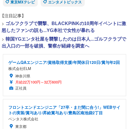
東京MXテレビ
エンタメトピックス
【注目記事】
>
ゴルフクラブで襲撃、BLACKPINKの10周年イベントに激
怒したファンの説も...YG本社で女性が暴れる
>
韓国YGエンタ社屋を襲撃したのは日本人...ゴルフクラブで
出入口の一部を破損、警察が経緯を調査へ
ゲームQAエンジニア/資格取得支援/年間休日120日/賞与年2回
株式会社ELM
神奈川県
月給22万100円～32万600円
正社員
フロントエンドエンジニア「27卒・まだ間に合う!」WEBサイ
トの実装/賞与あり/昇給賞与あり/豊島区南池袋2丁目
ベンタス株式会社
東京都