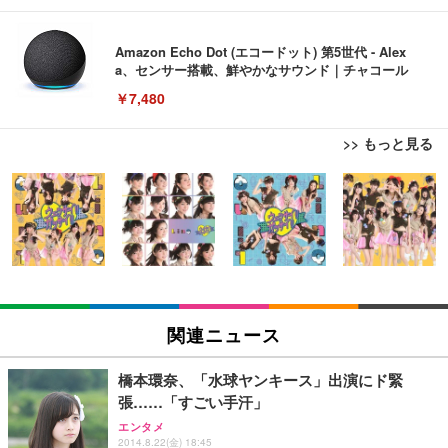
Amazon Echo Dot (エコードット) 第5世代 - Alex
a、センサー搭載、鮮やかなサウンド｜チャコール
￥7,480
>> もっと見る
[EdoErgo] オフィスチェア 椅子 テレワーク 疲れな
EIZO ビジネス向けプレミアムモニター | FlexScan
Amazonベーシック ペットシーツ 薄型 レギュラー 1
い 跳ね上げ式アームレスト コンパクト 約105度ロッ
EV3240X-WT | 31.5型4K UHD・USB Type-C・ホワ
回使い捨て 無香料 ホワイト 300枚
キング pc 事務椅子 360度回転 座面昇降 強化ナイロ
イト
ン樹脂ベース 通気性メッシュ 在宅ワーク H-WY01
￥3,373
￥5,699
￥105,595
(黒網+黒枠+黒足)
EIZO ビジネス向けプレミアムモニター | FlexScan
SIHOO B100 オフィスチェア／デスクチェア メッシ
Amazonベーシック ペットシーツ 厚型 ワイド 42枚
EV2740X-WT | 27.0型4K UHD・USB Type-C・ホワ
ュチェア 人間工学 疲れない ブラック
x2袋(84枚) ホワイト(吸収面:ライトブルー)
関連ニュース
イト
￥27,999
￥3,234
￥109,572
橋本環奈、「水球ヤンキース」出演にド緊
張……「すごい手汗」
Sezlife オフィスチェア デスクチェア 疲れない テレ
【純正品】27"ゲーミングモニター DualSense 充電
ネオ・ルーライフ ネオ・オムツ L 中型犬用 26枚入
エンタメ
ワーク チェア 強化バックレスト 30度ロッキング機
2014.8.22(金) 18:45
フック付き（CFI-ZDM1J）
り 単品