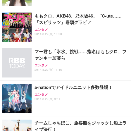
能 人間工学 椅子 腰サポート 90度跳ね上げ式アーム
レスト 3Dヘッドレスト ハンガー付き 高反発クッシ
￥49,979
￥1,800
￥7,680
ョン PCチェア 通気性メッシュ ゲーミング/勉強/事
ももクロ、AKB48、乃木坂46、゜C-ute……
務用 おしゃれ パソコンチェア (ブラック)
『スピリッツ』巻頭グラビア
Sezlife オフィスチェア デスクチェア 疲れない テレ
【整備済み品】Dell E2724HS 27インチ 液晶モニタ
Smart Basic(スマートベーシック) 【Amazon.co.jp
エンタメ
ワーク チェア 強化バックレスト 30度ロッキング機
ー フルHD（1920×1080）VA 非光沢 HDMI/DisplayP
限定】 Smart Basic アイリスオーヤマ ペットシーツ
2014.8.22(金) 13:20
能 人間工学 椅子 腰サポート 90度跳ね上げ式アーム
ort/VGA スピーカー内蔵 高さ調整 スイベル VESA対
超厚型 お徳用 ワイド 100枚入 (x 1) (ケース販売)
レスト 3Dヘッドレスト ハンガー付き 高反発クッシ
応 ComfortView ビジネス向け
￥7,680
￥15,800
￥3,670
ョン PCチェア 通気性メッシュ ゲーミング/勉強/事
マー君も「氷水」挑戦……指名はももクロ、フ
務用 おしゃれ パソコンチェア (ホワイト)
ァンキー加藤ら
ANDWINT オフィスチェア デスクチェア 肘なし メ
【MiniLED/24.5inch/280Hz/FHD】GRAPHT THE S
アイリスオーヤマ ペットシーツ 超厚型 お徳用 レギ
ッシュ 通気性 ランバーサポート付き 腰サポート ガ
HOOTER Gaming Monitor 24” Essential ゲーミン
エンタメ
ュラー 200枚入【Amazon.co.jp限定】
ス圧無段階昇降 360度回転 キャスター付き コンパク
グモニター QD 24.5インチ 1ms FHD 量子ドット 残
2014.8.22(金) 11:46
ト 幅52×奥行58.5×高さ84～96cm テレワーク 在宅
像低減 (3年保証 | 輝点保証 | 日本メーカー)
￥3,731
￥4,139
￥34,980
勤務 ブラック
a-nationでアイドルユニット多数登場！
エンタメ
2014.8.22(金) 9:51
チームしゃちほこ、旅客船をジャックし船上ラ
イブ決行！