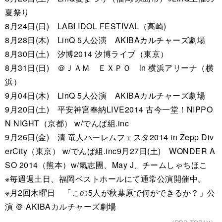
夏祭り
8月24日(日) LABI IDOL FESTIVAL（高崎)
8月28日(木) LinQ 5人公演 AKIBAカルチャーズ劇場
8月30日(土) 汐博2014 汐博ライブ（東京）
8月31日(日) ＠ＪＡＭ ＥＸＰＯ in 横浜アリーナ（横
浜）
9月04日(木) LinQ 5人公演 AKIBAカルチャーズ劇場
9月20日(土) 平安神宮奉納LIVE2014 古今一堂！NIPPO
N NIGHT（京都） w/でんぱ組.inc
9月26日(金) 清 竜人ハーレムフェスタ2014 in Zepp Div
erCity（東京） w/でんぱ組.inc9月27日(土) WONDER A
SO 2014（熊本）w/氣志團、May J、チームしゃちほこ
※毎週週土日、福岡ベストホールにて通常公演開催中。
※月2回木曜日 「この5人が秋葉原で何ができるか？」公
演 ＠ AKIBAカルチャーズ劇場