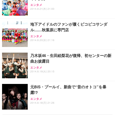
エンタメ
2014.8.21(木) 21:00
地下アイドルのファンが履くピコピコサンダ
ル……秋葉原に専門店
エンタメ
2014.8.20(水) 21:16
乃木坂46・生田絵梨花が復帰、初センターの新
曲お披露目
エンタメ
2014.8.19(火) 20:15
元BiS・プールイ、新曲で“昔のオトコ”を暴
露!?
エンタメ
2014.8.18(月) 21:26