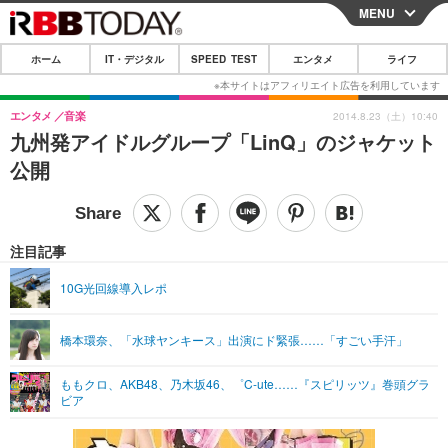
MENU
CLOSE
ホーム
IT・デジタル
SPEED TEST
エンタメ
ライフ
ホーム
IT・デジタル
エンタメ
音楽
2014.8.23（土）10:40
九州発アイドルグループ「LinQ」のジャケット
IT・デジタルTOP
スマートフォン
SPEED TEST
公開
ネタ
ガジェット・ツール
エンタメ
ショッピング
その他
エンタメTOP
映画・ドラマ
ライフ
注目記事
韓流・K-POP
韓国・芸能
ライフTOP
グルメ
リリース一覧
10G光回線導入レポ
音楽
スポーツ
ペット
ショッピング
プッシュ通知の停止方法
橋本環奈、「水球ヤンキース」出演にド緊張……「すごい手汗」
グラビア
ブログ
その他
ももクロ、AKB48、乃木坂46、゜C-ute……『スピリッツ』巻頭グラ
ショッピング
その他
ビア