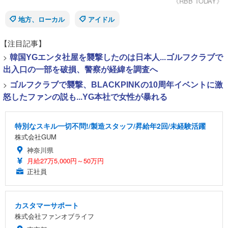
《RBB TODAY》
地方、ローカル
アイドル
【注目記事】
>
韓国YGエンタ社屋を襲撃したのは日本人...ゴルフクラブで
出入口の一部を破損、警察が経緯を調査へ
>
ゴルフクラブで襲撃、BLACKPINKの10周年イベントに激
怒したファンの説も...YG本社で女性が暴れる
特別なスキル一切不問!/製造スタッフ/昇給年2回/未経験活躍
株式会社GUM
神奈川県
月給27万5,000円～50万円
正社員
カスタマーサポート
株式会社ファンオブライフ