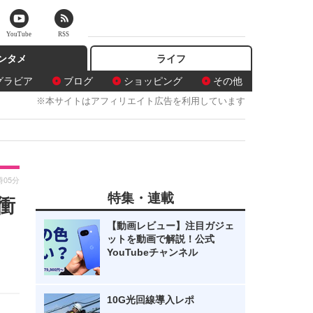
YouTube
RSS
ンタメ
ライフ
グラビア
ブログ
ショッピング
その他
※本サイトはアフィリエイト広告を利用しています
時05分
特集・連載
衝
【動画レビュー】注目ガジェ
ットを動画で解説！公式
YouTubeチャンネル
10G光回線導入レポ