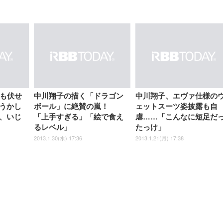
【整備済み品】Dell
【MiniLED/24.5inch/280Hz/
正品】27"ゲーミングモ
ANDWINT オフィスチ
アイリスオーヤマ ペ
Sezlife オフィスチェア デスク
ネオ・ルーライフ ネオ・オム
E2724HS 27インチ 液晶モ
Sezlife オフィスチェア デスク
Smart Basic(スマートベーシ
GRAPHT THE SHOOTER
ー DualSense 充電フッ
ア デスクチェア 肘なし
シーツ 超厚型 お徳用 
チェア 疲れない テレワーク
ツ L 中型犬用 26枚入り 単品
ニター フル
チェア 疲れない テレワーク
ック) 【Amazon.co.jp限定】
Gaming Monitor 24” Essential
き（CFI-ZDM1J）
ッシュ 通気性 ランバ
ュラー 200枚入
チェア 強化バックレスト 30
HD（1920×1080）VA 非光
チェア 強化バックレスト 30度
Smart Basic アイリスオーヤマ
ーミングモニター QD 24.5イ
ポート付き 腰サポート
【Amazon.co.jp限定】
￥1,800
￥15,800
￥34,980
9,979
度ロッキング機能 人間工学 椅
沢 HDMI/DisplayPort/VGA
ロッキング機能 人間工学 椅子
ペットシーツ 超厚型 お徳用
￥4,139
￥3,731
1ms FHD 量子ドット 残像低減
ス圧無段階昇降 360度
￥7,680
￥7,680
￥3,670
子 腰サポート 90度跳ね上げ
スピーカー内蔵 高さ調整 ス
腰サポート 90度跳ね上げ式ア
ワイド 100枚入 (x 1) (ケース
年保証 | 輝点保証 | 日本メーカ
転 キャスター付き コ
式アームレスト 3Dヘッドレス
イベル VESA対応
ームレスト 3Dヘッドレスト
販売)
クト 幅52×奥行58.5×
ト ハンガー付き 高反発クッシ
ComfortView ビジネス向け
ハンガー付き 高反発クッショ
84～96cm テレワーク
ョン PCチェア 通気性メッシ
ン PCチェア 通気性メッシュ
宅勤務 ブラック
ュ ゲーミング/勉強/事務用 お
ゲーミング/勉強/事務用 おし
名も伏せ
中川翔子の描く「ドラゴン
中川翔子、エヴァ仕様の
しゃれ パソコンチェア (ブラ
ゃれ パソコンチェア (ホワイ
うかし
ボール」に絶賛の嵐！
ェットスーツ姿披露も自
ック)
ト)
、いじ
「上手すぎる」「絵で食え
虐……「こんなに短足だ
るレベル」
たっけ」
2013.1.30(水) 17:36
2013.1.21(月) 17:38