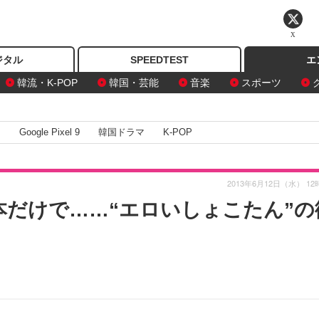
X
ジタル
SPEEDTEST
エ
韓流・K-POP
韓国・芸能
音楽
スポーツ
I
Google Pixel 9
韓国ドラマ
K-POP
2013年6月12日（水） 12
本だけで……“エロいしょこたん”の