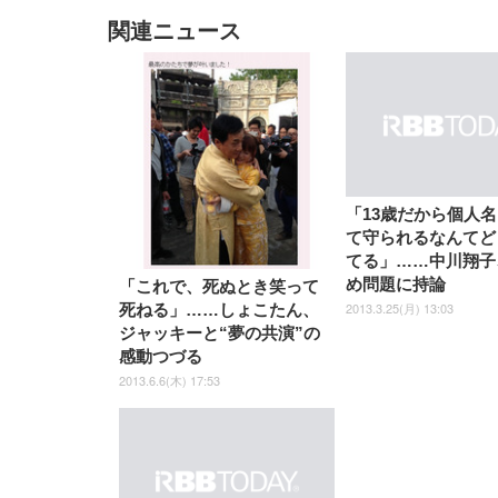
関連ニュース
EIZO ビジネス向けプレミア
EIZO ビジネス向けプレミア
【純
[EdoErgo] オフィスチェア 椅
Amazonベーシック ペットシ
SIHOO B100 オフィスチェア
Amazonベーシック ペットシ
ムモニター | FlexScan
ムモニター | FlexScan
ニタ
子 テレワーク 疲れない 跳ね
ーツ 薄型 レギュラー 1回使い
／デスクチェア メッシュチェ
ーツ 厚型 ワイド 42枚x2袋(84
EV3240X-WT | 31.5型4K
EV2740X-WT | 27.0型4K
ク付
上げ式アームレスト コンパク
捨て 無香料 ホワイト 300枚
ア 人間工学 疲れない ブラッ
枚) ホワイト(吸収面:ライトブ
UHD・USB Type-C・ホワイ
UHD・USB Type-C・ホワイ
ト 約105度ロッキング pc 事務
￥105,595
￥109,572
ク
ルー)
￥4
ト
ト
￥5,699
￥3,373
￥27,999
￥3,234
椅子 360度回転 座面昇降 強化
ナイロン樹脂ベース 通気性メ
ッシュ 在宅ワーク H-
WY01(黒網+黒枠+黒足)
「13歳だから個人
て守られるなんてど
てる」……中川翔子
め問題に持論
「これで、死ぬとき笑って
2013.3.25(月) 13:03
死ねる」……しょこたん、
ジャッキーと“夢の共演”の
感動つづる
2013.6.6(木) 17:53