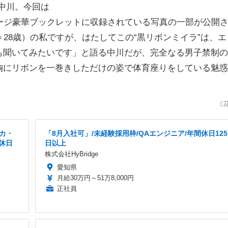
中川。今回は
ージ豪華ブックレットに収録されている写真の一部が公開
28歳）の私ですが、はたしてこの“黒リボンミイラ”は、エ
も聞いてみたいです」と語る中川だが、完全なる男子禁制の
胸にリボンを一巻きしただけの姿で体育座りをしている魅惑
《
カ・
「8月入社可」/未経験採用枠/QAエンジニア/年間休日125
休日
日以上
株式会社HyBridge
愛知県
月給30万円～51万8,000円
正社員