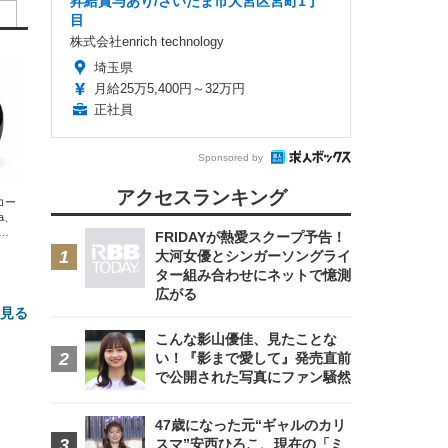
昇給賞与あり/さいたま市大宮区宮町1丁
目
株式会社enrich technology
埼玉県
月給25万5,400円～32万円
正社員
Sponsored by
アクセスランキング
エコー
xa、
な
FRIDAYが熱愛スクープ予告！
大河女優とシンガーソングライ
ター組み合わせにネットで憶測
広がる
と見る
こんな影山優佳、見たことな
い！『影まで愛して』発売直前
で公開された写真にファン騒然
47歳になった元“ギャルのカリ
スマ”安西ひろこ、現在の「ミ