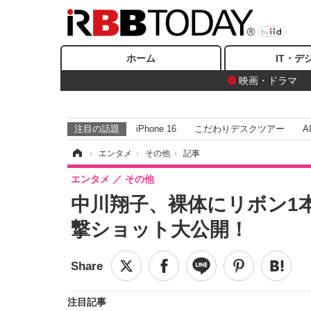
ホーム
IT・デ
映画・ドラマ
注目の話題
iPhone 16
こだわりデスクツアー
A
ホーム
›
エンタメ
›
その他
›
記事
エンタメ
その他
中川翔子、裸体にリボン1
撃ショット大公開！
注目記事