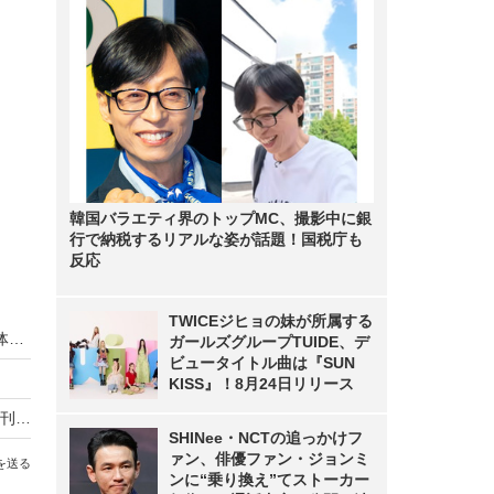
韓国バラエティ界のトップMC、撮影中に銀
行で納税するリアルな姿が話題！国税庁も
反応
TWICEジヒョの妹が所属する
中川翔子、部活が無理すぎて土下座！中1の苦い体験にスタジオ騒然
ガールズグループTUIDE、デ
ビュータイトル曲は『SUN
KISS』！8月24日リリース
双子出産の中川翔子、『中期のたまごクラブ』創刊号の表紙に登場！
SHINee・NCTの追っかけフ
ァン、俳優ファン・ジョンミ
を送る
ンに“乗り換え”てストーカー