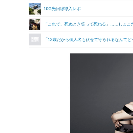
10G光回線導入レポ
「これで、死ぬとき笑って死ねる」……しょこた
「13歳だから個人名も伏せて守られるなんて