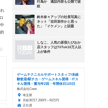
行為か 通話内容も公開で波
紋
され
鈴木奈々アップの社長写真に
ロ
ネット「吉田栄作かと思っ
中
た」「イケメン」と話題
的
しなこ、人気の原宿たぴおか
店スタッフはTilTok10万人以
花》
上が条件
ゲームテクニカルサポートスタッフ/未経
験歓迎/駅チカ・ゲームスキル習得・ITス
キル習得・賞与年2回・年間休日125日
株式会社Creer
埼玉県
月給30万7,200円～50万円
正社員