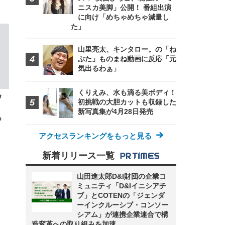
ニスカ美脚」公開！ 番組出演
に向け「めちゃめちゃ減量し
FHD】
た」
ェ
ット
 メ
レギ
 ゲ
ーサ
ンチ
山里亮太、キンタロー。の「ね
 ガ
 (3
回
ぶた」ものまね動画に反応「元
ー)
ンパ
気出るわぁ」
高さ
 在
くりえみ、水も滴る美ボディ！
ウ
初挑戦の大胆カットも収録した
新写真集が4月28日発売
っ
アクセスランキングをもっと見る
新着リリース一覧
山田進太郎D&I財団の企業コ
ミュニティ「D&Iイニシアチ
ブ」とCOTENの「ジェンダ
ーインクルーシブ・コンソー
シアム」が連携企業連合で構
造変革への取り組みを加速