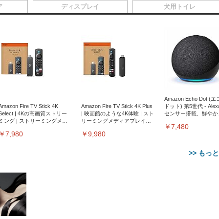
ア
ディスプレイ
犬用トイレ
Amazon Echo Dot (
Amazon Fire TV Stick 4K
Amazon Fire TV Stick 4K Plus
ドット) 第5世代 - Ale
Select | 4Kの高画質ストリー
| 映画館のような4K体験 | スト
センサー搭載、鮮やか
ミング | ストリーミングメデ
リーミングメディアプレイヤ
サウンド｜チャコール
￥7,480
ィアプレイヤー
ー
￥7,980
￥9,980
>> もっ