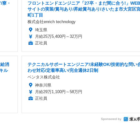
/寮・
フロントエンドエンジニア「27卒・まだ間に合う!」WE
サイトの実装/賞与あり/昇給賞与あり/さいたま市大宮区
町1丁目
株式会社enrich technology
埼玉県
月給25万5,400円～32万円
正社員
有給消
テクニカルサポートエンジニア/未経験OK/技術的な問い
キル
わせ対応/定着率高い/完全週休2日制
ベンタス株式会社
神奈川県
月給29万1,100円～58万円
正社員
Sponsored by