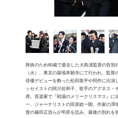
肺炎のため80歳で逝去した大島渚監督の告別式
（火）、東京の築地本願寺にて行われ、監督
俳優デビューを飾った松田龍平や同作に出演
ッセイストの阿川佐和子、歌手のアグネス・
席。音楽家で『戦場のメリークリスマス』に
一、ジャーナリストの田原総一朗、作家の澤
督の篠田正浩らが弔辞を読み、最後の別れを