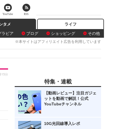
YouTube
RSS
ンタメ
ライフ
グラビア
ブログ
ショッピング
その他
※本サイトはアフィリエイト広告を利用しています
時15分
特集・連載
【動画レビュー】注目ガジェ
ットを動画で解説！公式
YouTubeチャンネル
10G光回線導入レポ