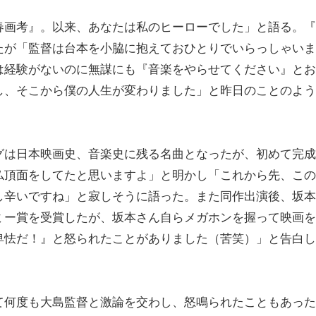
春画考』。以来、あなたは私のヒーローでした」と語る。『
たが「監督は台本を小脇に抱えておひとりでいらっしゃいま
は経験がないのに無謀にも『音楽をやらせてください』とお
し、そこから僕の人生が変わりました」と昨日のことのよう
グは日本映画史、音楽史に残る名曲となったが、初めて完成
仏頂面をしてたと思いますよ」と明かし「これから先、この
し辛いですね」と寂しそうに語った。また同作出演後、坂本
ミー賞を受賞したが、坂本さん自らメガホンを握って映画を
卑怯だ！』と怒られたことがありました（苦笑）」と告白し
て何度も大島監督と激論を交わし、怒鳴られたこともあった