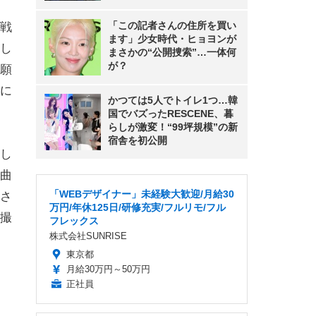
「この記者さんの住所を買い
戦
ます」少女時代・ヒョヨンが
し
まさかの“公開捜索”…一体何
が？
願
に
かつては5人でトイレ1つ…韓
国でバズったRESCENE、暮
らしが激変！“99坪規模”の新
宿舎を初公開
し
曲
「WEBデザイナー」未経験大歓迎/月給30
さ
万円/年休125日/研修充実/フルリモ/フル
撮
フレックス
株式会社SUNRISE
東京都
月給30万円～50万円
正社員