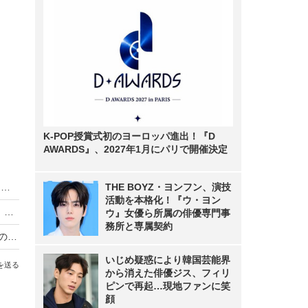
K-POP授賞式初のヨーロッパ進出！『D
AWARDS』、2027年1月にパリで開催決定
【ドラマレビュー】​『VIVANT』シーズン2がいよいよ始動！別班員たちの連続拉致＆新キャラAI「ハヤト」の登場に早くも考察の嵐
THE BOYZ・ヨンフン、演技
活動を本格化！『ウ・ヨン
朝ドラ『ブラッサム』主題歌はYOASOBIに決定 原作小説は綿矢りさが書き下ろしを担当
ウ』女優ら所属の俳優専門事
務所と専属契約
『ゴジラ-0.0』ポスター＆特報映像解禁、田中泯の新キャスト参加も決定 2026年11月3日世界公開へ
いじめ疑惑により韓国芸能界
を送る
から消えた俳優ジス、フィリ
ピンで再起…現地ファンに笑
顔