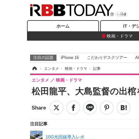
ホーム
IT・デ
映画・ドラマ
注目の話題
iPhone 16
こだわりデスクツアー
A
ホーム
›
エンタメ
›
映画・ドラマ
›
記事
エンタメ
映画・ドラマ
松田龍平、大島監督の出棺
注目記事
10G光回線導入レポ