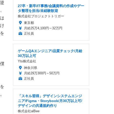
逆
27卒・新卒/IT事務/会議資料の作成やデー
、
タ整理を担当/未経験歓迎
株式会社プロジェクトトリガー
は
東京都
け
月給25万4,100円～32万円
を
正社員
ゲームQAエンジニア/品質チェック/月給
30万以上可
Yts株式会社
僕
神奈川県
月給29万300円～50万円
正社員
を
。
「スキル習得」デザインシステムエンジ
ニア/Figma・Storybook/月30万以上可/
デザインの共通規約作り
株式会社alBee