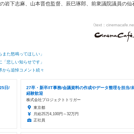
優の岩下志麻、山本晋也監督、辰巳琢郎、前衆議院議員の仙
《text：cinemacafe.n
らまた怒鳴ってほしい」
に「悲しい知らせです」
界から追悼コメント続々
5日/
27卒・新卒/IT事務/会議資料の作成やデータ整理を担当/
経験歓迎
株式会社プロジェクトトリガー
東京都
月給25万4,100円～32万円
正社員