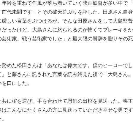
。年齢を重ねて作風が落ち着いていく映画監督が多い中で「
。前代未聞です」とその破天荒ぶりを評した。田原さん自身
に厳しい言葉をぶつけるが、そんな田原さんをして大島監督
りだったけど、大島さんに怒られるのが怖くてブレーキをか
の芸術家。戦う芸術家でした」と最大限の賛辞を贈りその死
を務めた松田さんは「あなたは偉大です。僕のヒーローでし
て」と藤さんに託された言葉を読み終えた後で「大島さん。
いを口にした。
と共に棺を運び、手を合わせて恩師の出棺を見送った。喪主
島はこんなにたくさんの方に見送っていただき幸せな男です
た。