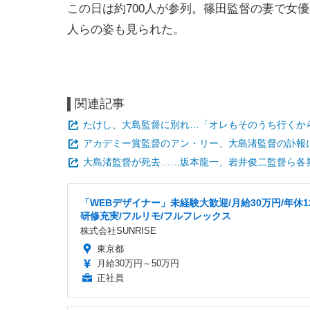
この日は約700人が参列。篠田監督の妻で女
人らの姿も見られた。
関連記事
たけし、大島監督に別れ…「オレもそのうち行くか
アカデミー賞監督のアン・リー、大島渚監督の訃報
大島渚監督が死去……坂本龍一、岩井俊二監督ら各
「WEBデザイナー」未経験大歓迎/月給30万円/年休12
研修充実/フルリモ/フルフレックス
株式会社SUNRISE
東京都
月給30万円～50万円
正社員