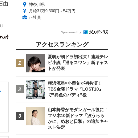
石由
神奈川県
月給31万9,300円～54万円
正社員
et》
Sponsored by
アクセスランキング
夏帆が朝ドラ初出演！連続テレ
ビ小説『巡るスワン』新キャス
トが発表
横浜流星×小栗旬が初共演！
TBS金曜ドラマ『LOST10』
未
で"異色のバディ”役
山本舞香がモダンガール役に！
フジ木10新ドラマ『波うらら
かに、めおと日和』の追加キャ
スト決定