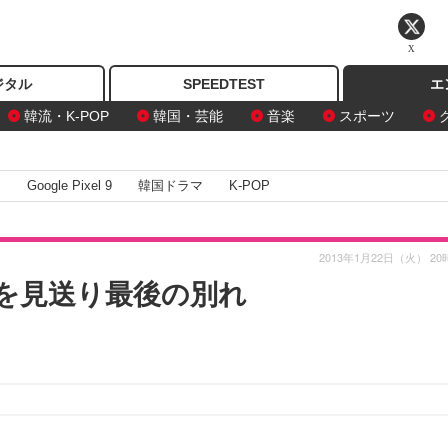
X
ジタル
SPEEDTEST
エ
韓流・K-POP
韓国・芸能
音楽
スポーツ
I
Google Pixel 9
韓国ドラマ
K-POP
2013年1月22日（火） 20
を見送り最後の別れ