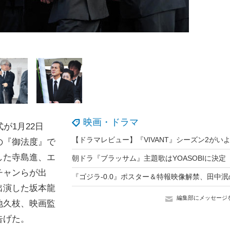
映画・ドラマ
が1月22日
の『御法度』で
した寺島進、エ
チャンらが出
出演した坂本龍
編集部にメッセージ
地久枝、映画監
告げた。