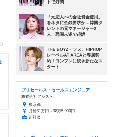
トで好調
「元恋人への会社資金使用」
をネタに金銭要求か…韓国タ
レントの元マネージャー2
人、恐喝未遂で起訴
太》
THE BOYZ・ソヌ、HIPHOP
レーベルAT AREAと専属契
約！ヨンフンに続き新たなス
社
タート
丁
プリセールス・セールスエンジニア
株式会社アシスト
東京都
月給31万円～38万5,000円
正社員