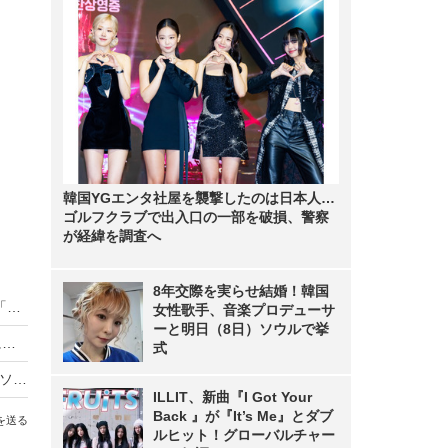
韓国YGエンタ社屋を襲撃したのは日本人…
ゴルフクラブで出入口の一部を破損、警察
が経緯を調査へ
8年交際を実らせ結婚！韓国
KDDI、1台のスマホで2つ目の電話番号が使える「セカンドナンバー」提供開始
女性歌手、音楽プロデューサ
ーと明日（8日）ソウルで挙
川栄李奈＆池田エライザ、新作iPhoneイベントに「三太郎」CM衣装で登場！
式
AIカメラから3Dホログラムまで！KDDIが5G対応ソリューションを来年3月から提供
ILLIT、新曲『I Got Your
Back 』が『It’s Me』とダブ
を送る
ルヒット！グローバルチャー