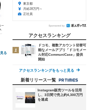
東京都
月給28万円～
正社員
エコー
Sponsored by
xa、
な
アクセスランキング
ドコモ、複数アカウント切替可
能なメールアプリ「ドコモメー
と見る
ル対応CommuniCase」提供
開始
アクセスランキングをもっと見る
新着リリース一覧
Instagram販売ツールを活用
し、3日間で売上約4,300万円
FHD】
ェ
を達成
ット
 メ
レギ
 ゲ
ーサ
ンチ
 ガ