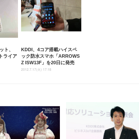
【Amazon.co.jp限定】
￥1,800
￥15,800
￥34,980
9,979
度ロッキング機能 人間工学 椅
沢 HDMI/DisplayPort/VGA
ロッキング機能 人間工学 椅子
ペットシーツ 超厚型 お徳用
￥4,139
￥3,731
1ms FHD 量子ドット 残像低減
ス圧無段階昇降 360度
￥7,680
￥7,680
￥3,670
子 腰サポート 90度跳ね上げ
スピーカー内蔵 高さ調整 ス
腰サポート 90度跳ね上げ式ア
ワイド 100枚入 (x 1) (ケース
年保証 | 輝点保証 | 日本メーカ
転 キャスター付き コ
式アームレスト 3Dヘッドレス
イベル VESA対応
ームレスト 3Dヘッドレスト
販売)
クト 幅52×奥行58.5×
ト ハンガー付き 高反発クッシ
ComfortView ビジネス向け
ハンガー付き 高反発クッショ
84～96cm テレワーク
ョン PCチェア 通気性メッシ
ン PCチェア 通気性メッシュ
宅勤務 ブラック
ュ ゲーミング/勉強/事務用 お
ゲーミング/勉強/事務用 おし
しゃれ パソコンチェア (ブラ
ゃれ パソコンチェア (ホワイ
ック)
ト)
ット、
KDDI、4コア搭載ハイスペ
のトライア
ック防水スマホ「ARROWS
Z ISW13F」を20日に発売
2012.7.17(火) 17:18