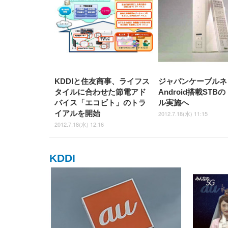
ト 約105度ロッキング pc 事務
￥105,595
￥109,572
ク
ルー)
￥4
ト
ト
￥5,699
￥3,373
￥27,999
￥3,234
椅子 360度回転 座面昇降 強化
ナイロン樹脂ベース 通気性メ
ッシュ 在宅ワーク H-
WY01(黒網+黒枠+黒足)
KDDIと住友商事、ライフス
ジャパンケーブルネ
タイルに合わせた節電アド
Android搭載STB
バイス「エコビト」のトラ
ル実施へ
イアルを開始
2012.7.18(水) 11:15
2012.7.18(水) 12:16
KDDI