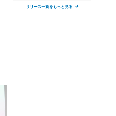
 (3
回
リリース一覧をもっと見る
ー)
ンパ
高さ
 在