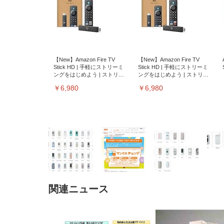
【New】Amazon Fire TV
【New】Amazon Fire TV
Stick HD | 手軽にストリーミ
Stick HD | 手軽にストリーミ
ングをはじめよう | ストリー
ングをはじめよう | ストリー
ミングメディアプレイヤー
ミングメディアプレイヤー
￥6,980
￥6,980
関連ニュース
EIZO ビジネス向けプレミア
EIZO ビジネス向けプレミア
【純
[EdoErgo] オフィスチェア 椅
Amazonベーシック ペットシ
SIHOO B100 オフィスチェア
Amazonベーシック ペットシ
ムモニター | FlexScan
ムモニター | FlexScan
ニタ
子 テレワーク 疲れない 跳ね
ーツ 薄型 レギュラー 1回使い
／デスクチェア メッシュチェ
ーツ 厚型 ワイド 42枚x2袋(84
EV3240X-WT | 31.5型4K
EV2740X-WT | 27.0型4K
ク付
上げ式アームレスト コンパク
捨て 無香料 ホワイト 300枚
ア 人間工学 疲れない ブラッ
枚) ホワイト(吸収面:ライトブ
UHD・USB Type-C・ホワイ
UHD・USB Type-C・ホワイ