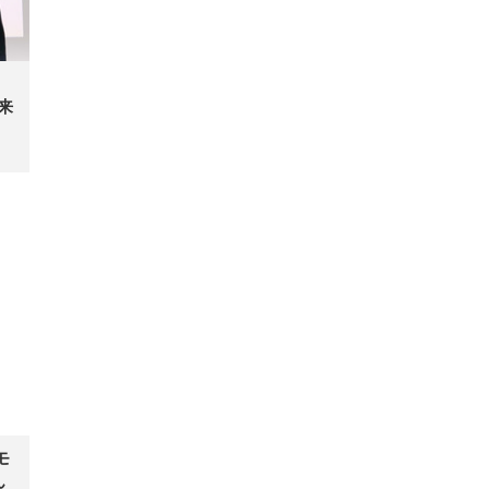
！
来
モ
ん