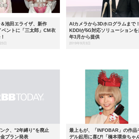
奈＆池田エライザ、新作
AIカメラから3Dホログラムまで
neイベントに「三太郎」CM衣
KDDIが5G対応ソリューションを
場！
年3月から提供
23日
2019年9月3日
最上もが、「INFOBAR」の作品
ンク、"2年縛り"を廃止
デル起用に喜び!「橋本環奈ちゃ
料金プラン発表