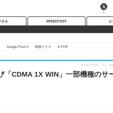
X
ジタル
SPEEDTEST
エ
I
Google Pixel 9
韓国ドラマ
K-POP
2012年7月22日（日） 19
よび「CDMA 1X WIN」一部機種のサ