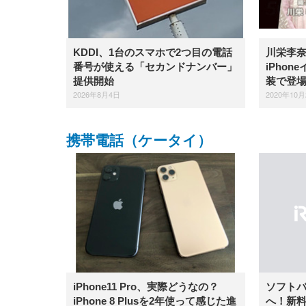
KDDI、1台のスマホで2つ目の電話
川栄李
番号が使える「セカンドナンバー」
iPho
提供開始
装で登
2026年8月4日
2020年10月
携帯電話（ケータイ）
iPhone11 Pro、実際どうなの？
ソフトバ
iPhone 8 Plusを2年使って感じた進
へ！新