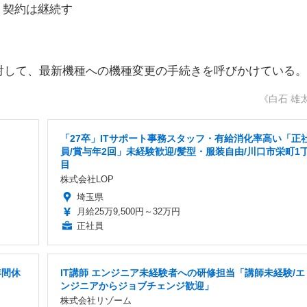
、契約は継続す
して、最新機種への機種変更の手続きを呼びかけている。
《白石 雄
「27卒」ITサポート事務スタッフ・有給消化率高い「正
員/賞与年2回」未経験歓迎/髪型・服装自由/川口市栄町1
目
株式会社LOP
埼玉県
月給25万9,500円～32万円
正社員
年間休
IT講師 エンジニア未経験者への研修担当「講師未経験/エ
ンジニアからジョブチェンジ歓迎」
株式会社リゾーム