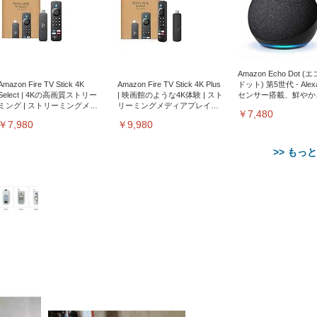
Amazon Echo Dot (
Amazon Fire TV Stick 4K
Amazon Fire TV Stick 4K Plus
ドット) 第5世代 - Ale
Select | 4Kの高画質ストリー
| 映画館のような4K体験 | スト
センサー搭載、鮮やか
ミング | ストリーミングメデ
リーミングメディアプレイヤ
サウンド｜チャコール
￥7,480
ィアプレイヤー
ー
￥7,980
￥9,980
>> もっ
【整備済み品】Dell
【MiniLED/24.5inch/280Hz/
正品】27"ゲーミングモ
ANDWINT オフィスチ
アイリスオーヤマ ペ
Sezlife オフィスチェア デスク
ネオ・ルーライフ ネオ・オム
E2724HS 27インチ 液晶モ
Sezlife オフィスチェア デスク
Smart Basic(スマートベーシ
GRAPHT THE SHOOTER
ー DualSense 充電フッ
ア デスクチェア 肘なし
シーツ 超厚型 お徳用 
チェア 疲れない テレワーク
ツ L 中型犬用 26枚入り 単品
ニター フル
チェア 疲れない テレワーク
ック) 【Amazon.co.jp限定】
Gaming Monitor 24” Essential
き（CFI-ZDM1J）
ッシュ 通気性 ランバ
ュラー 200枚入
チェア 強化バックレスト 30
HD（1920×1080）VA 非光
チェア 強化バックレスト 30度
Smart Basic アイリスオーヤマ
ーミングモニター QD 24.5イ
ポート付き 腰サポート