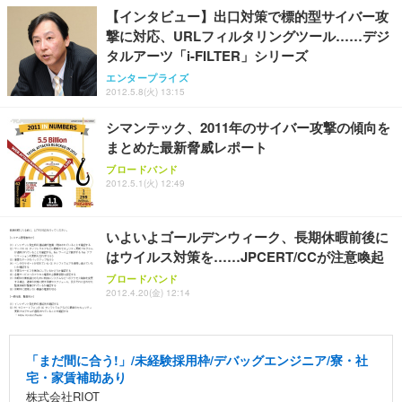
￥7,680
ョン PCチェア 通気性メッシュ ゲーミング/勉強/事
【インタビュー】出口対策で標的型サイバー攻
務用 おしゃれ パソコンチェア (ブラック)
撃に対応、URLフィルタリングツール……デジ
Sezlife オフィスチェア デスクチェア 疲れない テレ
【整備済み品】Dell E2724HS 27インチ 液晶モニタ
Smart Basic(スマートベーシック) 【Amazon.co.jp
タルアーツ「i-FILTER」シリーズ
ワーク チェア 強化バックレスト 30度ロッキング機
ー フルHD（1920×1080）VA 非光沢 HDMI/DisplayP
限定】 Smart Basic アイリスオーヤマ ペットシーツ
エンタープライズ
能 人間工学 椅子 腰サポート 90度跳ね上げ式アーム
ort/VGA スピーカー内蔵 高さ調整 スイベル VESA対
超厚型 お徳用 ワイド 100枚入 (x 1) (ケース販売)
2012.5.8(火) 13:15
レスト 3Dヘッドレスト ハンガー付き 高反発クッシ
応 ComfortView ビジネス向け
￥7,680
￥15,800
￥3,670
ョン PCチェア 通気性メッシュ ゲーミング/勉強/事
シマンテック、2011年のサイバー攻撃の傾向を
務用 おしゃれ パソコンチェア (ホワイト)
まとめた最新脅威レポート
ANDWINT オフィスチェア デスクチェア 肘なし メ
【MiniLED/24.5inch/280Hz/FHD】GRAPHT THE S
アイリスオーヤマ ペットシーツ 超厚型 お徳用 レギ
ブロードバンド
ッシュ 通気性 ランバーサポート付き 腰サポート ガ
HOOTER Gaming Monitor 24” Essential ゲーミン
ュラー 200枚入【Amazon.co.jp限定】
2012.5.1(火) 12:49
ス圧無段階昇降 360度回転 キャスター付き コンパク
グモニター QD 24.5インチ 1ms FHD 量子ドット 残
ト 幅52×奥行58.5×高さ84～96cm テレワーク 在宅
像低減 (3年保証 | 輝点保証 | 日本メーカー)
￥3,731
￥4,139
￥34,980
勤務 ブラック
いよいよゴールデンウィーク、長期休暇前後に
はウイルス対策を……JPCERT/CCが注意喚起
ブロードバンド
2012.4.20(金) 12:14
「まだ間に合う!」/未経験採用枠/デバッグエンジニア/寮・社
宅・家賃補助あり
株式会社RIOT