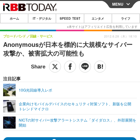
MENU
CLOSE
ホーム
IT・デジタル
SPEED TEST
エンタメ
ライフ
ホーム
IT・デジタル
ブロードバンド
回線・サービス
2012.6.28（木）18:10
Anonymousが日本を標的に大規模なサイバー
IT・デジタルTOP
スマートフォン
SPEED TEST
攻撃か、被害拡大の可能性も
ネタ
ガジェット・ツール
エンタメ
ショッピング
その他
エンタメTOP
映画・ドラマ
ライフ
注目記事
韓流・K-POP
韓国・芸能
ライフTOP
グルメ
リリース一覧
10G光回線導入レポ
音楽
スポーツ
ペット
ショッピング
プッシュ通知の停止方法
企業向けモバイルデバイスのセキュリティ対策ソフト、新版を公開
トレンドマイクロ
グラビア
ブログ
その他
NICTの対サイバー攻撃アラートシステム「ダイダロス」、外部展開を
ショッピング
その他
開始