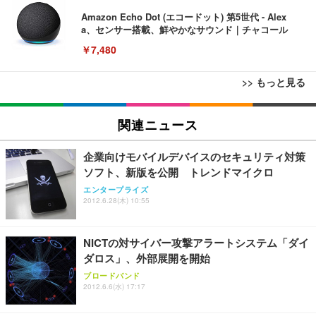
Amazon Echo Dot (エコードット) 第5世代 - Alex
a、センサー搭載、鮮やかなサウンド｜チャコール
￥7,480
>> もっと見る
[EdoErgo] オフィスチェア 椅子 テレワーク 疲れな
EIZO ビジネス向けプレミアムモニター | FlexScan
Amazonベーシック ペットシーツ 薄型 レギュラー 1
い 跳ね上げ式アームレスト コンパクト 約105度ロッ
EV3240X-WT | 31.5型4K UHD・USB Type-C・ホワ
関連ニュース
回使い捨て 無香料 ホワイト 300枚
キング pc 事務椅子 360度回転 座面昇降 強化ナイロ
イト
ン樹脂ベース 通気性メッシュ 在宅ワーク H-WY01
￥3,373
￥5,699
￥105,595
企業向けモバイルデバイスのセキュリティ対策
(黒網+黒枠+黒足)
ソフト、新版を公開 トレンドマイクロ
エンタープライズ
EIZO ビジネス向けプレミアムモニター | FlexScan
SIHOO B100 オフィスチェア／デスクチェア メッシ
Amazonベーシック ペットシーツ 厚型 ワイド 42枚
2012.6.28(木) 10:55
EV2740X-WT | 27.0型4K UHD・USB Type-C・ホワ
ュチェア 人間工学 疲れない ブラック
x2袋(84枚) ホワイト(吸収面:ライトブルー)
イト
￥27,999
￥3,234
￥109,572
NICTの対サイバー攻撃アラートシステム「ダイ
ダロス」、外部展開を開始
Sezlife オフィスチェア デスクチェア 疲れない テレ
ブロードバンド
【純正品】27"ゲーミングモニター DualSense 充電
ネオ・ルーライフ ネオ・オムツ L 中型犬用 26枚入
ワーク チェア 強化バックレスト 30度ロッキング機
2012.6.6(水) 17:17
フック付き（CFI-ZDM1J）
り 単品
能 人間工学 椅子 腰サポート 90度跳ね上げ式アーム
レスト 3Dヘッドレスト ハンガー付き 高反発クッシ
￥49,979
￥1,800