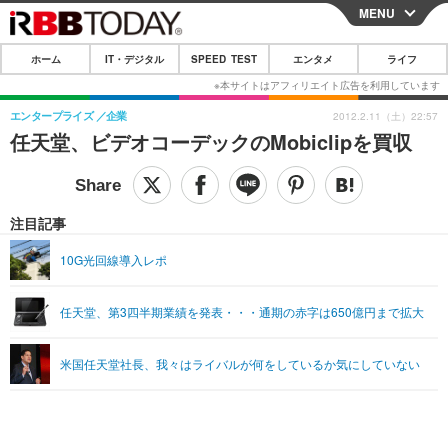
MENU
CLOSE
ホーム
IT・デジタル
SPEED TEST
エンタメ
ライフ
ホーム
IT・デジタル
エンタープライズ
企業
2012.2.11（土）22:57
任天堂、ビデオコーデックのMobiclipを買収
IT・デジタルTOP
スマートフォン
SPEED TEST
ネタ
ガジェット・ツール
エンタメ
注目記事
ショッピング
その他
エンタメTOP
映画・ドラマ
ライフ
10G光回線導入レポ
韓流・K-POP
韓国・芸能
ライフTOP
グルメ
リリース一覧
任天堂、第3四半期業績を発表・・・通期の赤字は650億円まで拡大
音楽
スポーツ
ペット
ショッピング
プッシュ通知の停止方法
グラビア
ブログ
その他
米国任天堂社長、我々はライバルが何をしているか気にしていない
ショッピング
その他