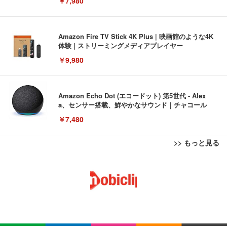
￥7,980
Amazon Fire TV Stick 4K Plus | 映画館のような4K
体験 | ストリーミングメディアプレイヤー
￥9,980
Amazon Echo Dot (エコードット) 第5世代 - Alex
a、センサー搭載、鮮やかなサウンド｜チャコール
￥7,480
>> もっと見る
[EdoErgo] オフィスチェア 椅子 テレワーク 疲れな
EIZO ビジネス向けプレミアムモニター | FlexScan
Amazonベーシック ペットシーツ 薄型 レギュラー 1
い 跳ね上げ式アームレスト コンパクト 約105度ロッ
EV3240X-WT | 31.5型4K UHD・USB Type-C・ホワ
回使い捨て 無香料 ホワイト 300枚
キング pc 事務椅子 360度回転 座面昇降 強化ナイロ
イト
ン樹脂ベース 通気性メッシュ 在宅ワーク H-WY01
￥3,373
￥5,699
￥105,595
(黒網+黒枠+黒足)
EIZO ビジネス向けプレミアムモニター | FlexScan
SIHOO B100 オフィスチェア／デスクチェア メッシ
Amazonベーシック ペットシーツ 厚型 ワイド 42枚