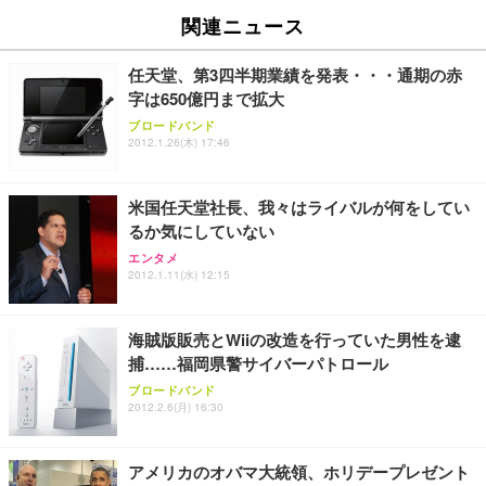
EV2740X-WT | 27.0型4K UHD・USB Type-C・ホワ
ュチェア 人間工学 疲れない ブラック
x2袋(84枚) ホワイト(吸収面:ライトブルー)
関連ニュース
イト
￥27,999
￥3,234
￥109,572
任天堂、第3四半期業績を発表・・・通期の赤
字は650億円まで拡大
Sezlife オフィスチェア デスクチェア 疲れない テレ
【純正品】27"ゲーミングモニター DualSense 充電
ネオ・ルーライフ ネオ・オムツ L 中型犬用 26枚入
ブロードバンド
ワーク チェア 強化バックレスト 30度ロッキング機
2012.1.26(木) 17:46
フック付き（CFI-ZDM1J）
り 単品
能 人間工学 椅子 腰サポート 90度跳ね上げ式アーム
レスト 3Dヘッドレスト ハンガー付き 高反発クッシ
￥49,979
￥1,800
￥7,680
ョン PCチェア 通気性メッシュ ゲーミング/勉強/事
米国任天堂社長、我々はライバルが何をしてい
務用 おしゃれ パソコンチェア (ブラック)
るか気にしていない
Sezlife オフィスチェア デスクチェア 疲れない テレ
【整備済み品】Dell E2724HS 27インチ 液晶モニタ
Smart Basic(スマートベーシック) 【Amazon.co.jp
エンタメ
ワーク チェア 強化バックレスト 30度ロッキング機
ー フルHD（1920×1080）VA 非光沢 HDMI/DisplayP
限定】 Smart Basic アイリスオーヤマ ペットシーツ
2012.1.11(水) 12:15
能 人間工学 椅子 腰サポート 90度跳ね上げ式アーム
ort/VGA スピーカー内蔵 高さ調整 スイベル VESA対
超厚型 お徳用 ワイド 100枚入 (x 1) (ケース販売)
レスト 3Dヘッドレスト ハンガー付き 高反発クッシ
応 ComfortView ビジネス向け
￥7,680
￥15,800
￥3,670
ョン PCチェア 通気性メッシュ ゲーミング/勉強/事
海賊版販売とWiiの改造を行っていた男性を逮
務用 おしゃれ パソコンチェア (ホワイト)
捕……福岡県警サイバーパトロール
ANDWINT オフィスチェア デスクチェア 肘なし メ
【MiniLED/24.5inch/280Hz/FHD】GRAPHT THE S
アイリスオーヤマ ペットシーツ 超厚型 お徳用 レギ
ッシュ 通気性 ランバーサポート付き 腰サポート ガ
HOOTER Gaming Monitor 24” Essential ゲーミン
ブロードバンド
ュラー 200枚入【Amazon.co.jp限定】
ス圧無段階昇降 360度回転 キャスター付き コンパク
グモニター QD 24.5インチ 1ms FHD 量子ドット 残
2012.2.6(月) 16:30
ト 幅52×奥行58.5×高さ84～96cm テレワーク 在宅
像低減 (3年保証 | 輝点保証 | 日本メーカー)
￥3,731
￥4,139
￥34,980
勤務 ブラック
アメリカのオバマ大統領、ホリデープレゼント