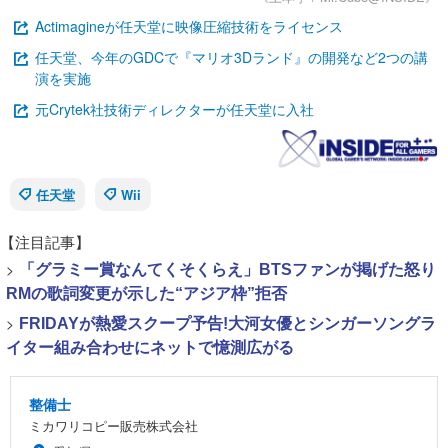
Actimagineが任天堂に映像圧縮技術をライセンス
任天堂、今年のGDCで『マリオ3Dランド』の開発など2つの講
演を実施
元Crytek社技術ディレクターが任天堂に入社
任天堂
Wii
【注目記事】
>
「グラミー賞なんてくそくらえ」BTSファンが掲げた怒り
RMの歌詞変更が示した“アジア枠”拒否
>
FRIDAYが熱愛スクープ予告!大河女優とシンガーソングラ
イター組み合わせにネットで憶測広がる
整備士
ミカワリコピー販売株式会社