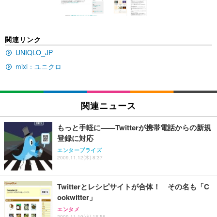
ン樹脂ベース 通気性メッシュ 在宅ワーク H-WY01
￥3,373
￥5,699
￥105,595
(黒網+黒枠+黒足)
EIZO ビジネス向けプレミアムモニター | FlexScan
SIHOO B100 オフィスチェア／デスクチェア メッシ
Amazonベーシック ペットシーツ 厚型 ワイド 42枚
関連リンク
EV2740X-WT | 27.0型4K UHD・USB Type-C・ホワ
ュチェア 人間工学 疲れない ブラック
x2袋(84枚) ホワイト(吸収面:ライトブルー)
イト
UNIQLO_JP
￥27,999
￥3,234
￥109,572
mixi：ユニクロ
Sezlife オフィスチェア デスクチェア 疲れない テレ
【純正品】27"ゲーミングモニター DualSense 充電
ネオ・ルーライフ ネオ・オムツ L 中型犬用 26枚入
ワーク チェア 強化バックレスト 30度ロッキング機
フック付き（CFI-ZDM1J）
り 単品
関連ニュース
能 人間工学 椅子 腰サポート 90度跳ね上げ式アーム
レスト 3Dヘッドレスト ハンガー付き 高反発クッシ
￥49,979
￥1,800
￥7,680
ョン PCチェア 通気性メッシュ ゲーミング/勉強/事
もっと手軽に——Twitterが携帯電話からの新規
務用 おしゃれ パソコンチェア (ブラック)
登録に対応
Sezlife オフィスチェア デスクチェア 疲れない テレ
【整備済み品】Dell E2724HS 27インチ 液晶モニタ
Smart Basic(スマートベーシック) 【Amazon.co.jp
エンタープライズ
ワーク チェア 強化バックレスト 30度ロッキング機
ー フルHD（1920×1080）VA 非光沢 HDMI/DisplayP
限定】 Smart Basic アイリスオーヤマ ペットシーツ
2009.11.12(木) 8:37
能 人間工学 椅子 腰サポート 90度跳ね上げ式アーム
ort/VGA スピーカー内蔵 高さ調整 スイベル VESA対
超厚型 お徳用 ワイド 100枚入 (x 1) (ケース販売)
レスト 3Dヘッドレスト ハンガー付き 高反発クッシ
応 ComfortView ビジネス向け
￥7,680
￥15,800
￥3,670
ョン PCチェア 通気性メッシュ ゲーミング/勉強/事
Twitterとレシピサイトが合体！ その名も「C
務用 おしゃれ パソコンチェア (ホワイト)
ookwitter」
ANDWINT オフィスチェア デスクチェア 肘なし メ
【MiniLED/24.5inch/280Hz/FHD】GRAPHT THE S
アイリスオーヤマ ペットシーツ 超厚型 お徳用 レギ
エンタメ
ッシュ 通気性 ランバーサポート付き 腰サポート ガ
HOOTER Gaming Monitor 24” Essential ゲーミン
ュラー 200枚入【Amazon.co.jp限定】
2009.11.10(火) 18:56