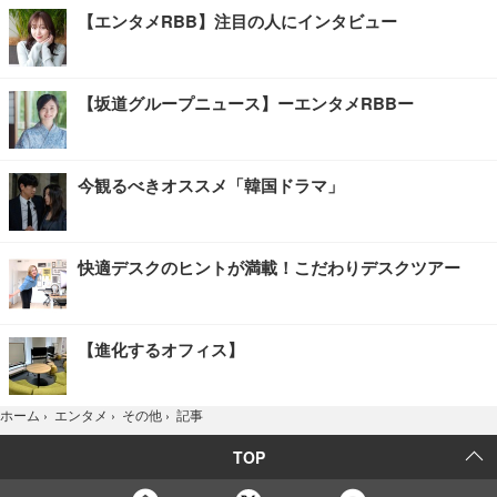
【エンタメRBB】注目の人にインタビュー
【坂道グループニュース】ーエンタメRBBー
今観るべきオススメ「韓国ドラマ」
快適デスクのヒントが満載！こだわりデスクツアー
【進化するオフィス】
記事
ホーム
›
エンタメ
›
その他
›
TOP