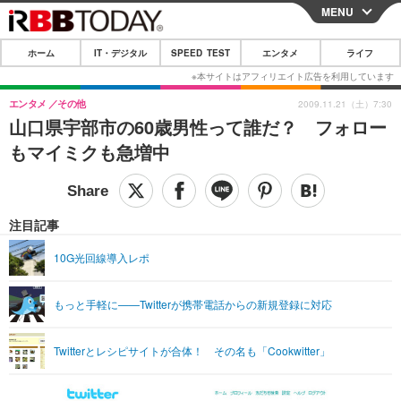
MENU
CLOSE
ホーム
IT・デジタル
SPEED TEST
エンタメ
ライフ
ホーム
IT・デジタル
エンタメ
その他
2009.11.21（土）7:30
山口県宇部市の60歳男性って誰だ？ フォロー
IT・デジタルTOP
スマートフォン
SPEED TEST
もマイミクも急増中
ネタ
ガジェット・ツール
エンタメ
ショッピング
その他
エンタメTOP
映画・ドラマ
ライフ
注目記事
韓流・K-POP
韓国・芸能
ライフTOP
グルメ
リリース一覧
10G光回線導入レポ
音楽
スポーツ
ペット
ショッピング
プッシュ通知の停止方法
もっと手軽に——Twitterが携帯電話からの新規登録に対応
グラビア
ブログ
その他
ショッピング
その他
Twitterとレシピサイトが合体！ その名も「Cookwitter」