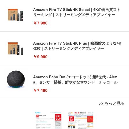
Amazon Fire TV Stick 4K Select | 4Kの高画質スト
リーミング | ストリーミングメディアプレイヤー
￥7,980
Amazon Fire TV Stick 4K Plus | 映画館のような4K
体験 | ストリーミングメディアプレイヤー
￥9,980
Amazon Echo Dot (エコードット) 第5世代 - Alex
a、センサー搭載、鮮やかなサウンド｜チャコール
￥7,480
>> もっと見る
[EdoErgo] オフィスチェア 椅子 テレワーク 疲れな
EIZO ビジネス向けプレミアムモニター | FlexScan
Amazonベーシック ペットシーツ 薄型 レギュラー 1
い 跳ね上げ式アームレスト コンパクト 約105度ロッ
EV3240X-WT | 31.5型4K UHD・USB Type-C・ホワ
回使い捨て 無香料 ホワイト 300枚
キング pc 事務椅子 360度回転 座面昇降 強化ナイロ
イト