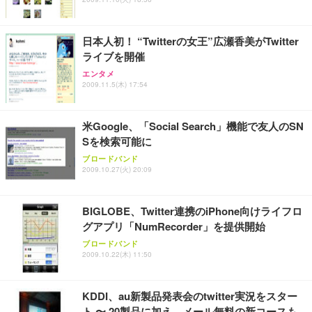
ス圧無段階昇降 360度回転 キャスター付き コンパク
グモニター QD 24.5インチ 1ms FHD 量子ドット 残
ト 幅52×奥行58.5×高さ84～96cm テレワーク 在宅
像低減 (3年保証 | 輝点保証 | 日本メーカー)
￥3,731
￥4,139
￥34,980
勤務 ブラック
日本人初！ “Twitterの女王”広瀬香美がTwitter
ライブを開催
エンタメ
2009.11.5(木) 17:54
米Google、「Social Search」機能で友人のSN
Sを検索可能に
ブロードバンド
2009.10.27(火) 20:09
BIGLOBE、Twitter連携のiPhone向けライフロ
グアプリ「NumRecorder」を提供開始
ブロードバンド
2009.10.22(木) 11:50
KDDI、au新製品発表会のtwitter実況をスター
ト 〜 20製品に加え、メール無料の新コースも