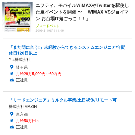
ニフティ、モバイルWiMAXやTwitterを駆使し
た夏イベントを開催 〜 「WiMAX VSジョイマ
ン お台場IT鬼ごっこ！！」
ブロードバンド
2009.8.10(月) 11:46
「まだ間に合う!」未経験からできるシステムエンジニア/年間
休日120日以上
Yts株式会社
埼玉県
月給28万5,000円～60万円
正社員
「リードエンジニア」ミルクル事業/土日祝休/リモート可
株式会社MAZIN
東京都
月給50万円～
正社員