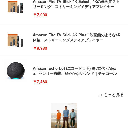
Amazon Fire TV Stick 4K Select | 4Kの高画質スト
リーミング | ストリーミングメディアプレイヤー
￥7,980
Amazon Fire TV Stick 4K Plus | 映画館のような4K
体験 | ストリーミングメディアプレイヤー
￥9,980
Amazon Echo Dot (エコードット) 第5世代 - Alex
a、センサー搭載、鮮やかなサウンド｜チャコール
￥7,480
>> もっと見る
[EdoErgo] オフィスチェア 椅子 テレワーク 疲れな
EIZO ビジネス向けプレミアムモニター | FlexScan
Amazonベーシック ペットシーツ 薄型 レギュラー 1
い 跳ね上げ式アームレスト コンパクト 約105度ロッ
EV3240X-WT | 31.5型4K UHD・USB Type-C・ホワ
回使い捨て 無香料 ホワイト 300枚
キング pc 事務椅子 360度回転 座面昇降 強化ナイロ
イト
ン樹脂ベース 通気性メッシュ 在宅ワーク H-WY01
￥3,373
￥5,699
￥105,595
(黒網+黒枠+黒足)