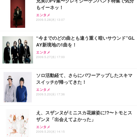
充実のPV集〜クレイジーケンバンド特集で気分
￥4,139
￥34,980
勤務 ブラック
もイーネッ！
エンタメ
2009.5.28(木) 13:07
“今までのどの曲とも違う重く暗いサウンド”GL
AY新境地の1曲を！
エンタメ
2009.5.27(水) 17:00
ソロ活動経て、さらにパワーアップしたスキマ
スイッチが帰ってきた！
エンタメ
2009.5.20(水) 17:36
え、スザンヌがミニスカ花嫁姿に!?〜トモとス
ザンヌ「出会えてよかった」
エンタメ
2009.5.20(水) 14:15