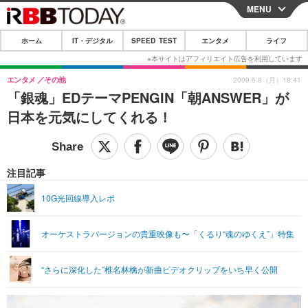
MENU
CLOSE
ホーム
IT・デジタル
SPEED TEST
エンタメ
ライフ
ホーム
IT・デジタル
エンタメ
その他
2009.6.8（月）18:41
「銀魂」EDテーマPENGIN「朝ANSWER」が
IT・デジタルTOP
スマートフォン
SPEED TEST
日本を元気にしてくれる！
ネタ
ガジェット・ツール
エンタメ
ショッピング
その他
エンタメTOP
映画・ドラマ
ライフ
注目記事
韓流・K-POP
韓国・芸能
ライフTOP
グルメ
リリース一覧
10G光回線導入レポ
音楽
スポーツ
ペット
ショッピング
プッシュ通知の停止方法
オーケストラバージョンの貴重映像も〜「くるり“魂のゆくえ”」特集
グラビア
ブログ
その他
ショッピング
その他
“さらに深化した”椎名林檎が新曲ビデオクリップをいち早く公開