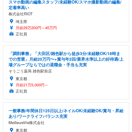
スマホ動画の編集スタッフ/未経験OK/スマホ撮影動画の編集/
定着率高い
株式会社RIOT
埼玉県
月給29万200円～45万円
正社員
「調剤事務」「大田区/雑色駅から徒歩3分/未経験OK/18時ま
での営業」月給20万円〜+賞与年2回/業界水準以上の好待遇/上
場グループならではの退職金・手当も充実
そうごう薬局 雑色駅前店
東京都
月給21万5,000円～
正社員
一般事務/年間休日125日以上/ネイルOK/未経験OK/賞与・昇給
あり/ワークライフバランス充実
MeilleureVie株式会社
東京都