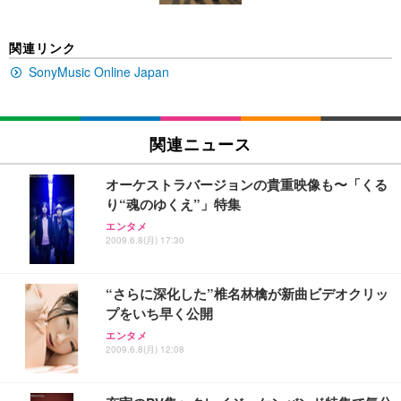
EIZO ビジネス向けプレミアムモニター | FlexScan
SIHOO B100 オフィスチェア／デスクチェア メッシ
Amazonベーシック ペットシーツ 厚型 ワイド 42枚
関連リンク
EV2740X-WT | 27.0型4K UHD・USB Type-C・ホワ
ュチェア 人間工学 疲れない ブラック
x2袋(84枚) ホワイト(吸収面:ライトブルー)
イト
SonyMusic Online Japan
￥27,999
￥3,234
￥109,572
Sezlife オフィスチェア デスクチェア 疲れない テレ
関連ニュース
【純正品】27"ゲーミングモニター DualSense 充電
ネオ・ルーライフ ネオ・オムツ L 中型犬用 26枚入
ワーク チェア 強化バックレスト 30度ロッキング機
フック付き（CFI-ZDM1J）
り 単品
能 人間工学 椅子 腰サポート 90度跳ね上げ式アーム
オーケストラバージョンの貴重映像も〜「くる
レスト 3Dヘッドレスト ハンガー付き 高反発クッシ
￥49,979
￥1,800
￥7,680
り“魂のゆくえ”」特集
ョン PCチェア 通気性メッシュ ゲーミング/勉強/事
務用 おしゃれ パソコンチェア (ブラック)
エンタメ
2009.6.8(月) 17:30
Sezlife オフィスチェア デスクチェア 疲れない テレ
【整備済み品】Dell E2724HS 27インチ 液晶モニタ
Smart Basic(スマートベーシック) 【Amazon.co.jp
ワーク チェア 強化バックレスト 30度ロッキング機
ー フルHD（1920×1080）VA 非光沢 HDMI/DisplayP
限定】 Smart Basic アイリスオーヤマ ペットシーツ
能 人間工学 椅子 腰サポート 90度跳ね上げ式アーム
ort/VGA スピーカー内蔵 高さ調整 スイベル VESA対
超厚型 お徳用 ワイド 100枚入 (x 1) (ケース販売)
“さらに深化した”椎名林檎が新曲ビデオクリッ
レスト 3Dヘッドレスト ハンガー付き 高反発クッシ
応 ComfortView ビジネス向け
￥7,680
￥15,800
￥3,670
ョン PCチェア 通気性メッシュ ゲーミング/勉強/事
プをいち早く公開
務用 おしゃれ パソコンチェア (ホワイト)
エンタメ
ANDWINT オフィスチェア デスクチェア 肘なし メ
【MiniLED/24.5inch/280Hz/FHD】GRAPHT THE S
2009.6.8(月) 12:08
アイリスオーヤマ ペットシーツ 超厚型 お徳用 レギ
ッシュ 通気性 ランバーサポート付き 腰サポート ガ
HOOTER Gaming Monitor 24” Essential ゲーミン
ュラー 200枚入【Amazon.co.jp限定】
ス圧無段階昇降 360度回転 キャスター付き コンパク
グモニター QD 24.5インチ 1ms FHD 量子ドット 残
ト 幅52×奥行58.5×高さ84～96cm テレワーク 在宅
像低減 (3年保証 | 輝点保証 | 日本メーカー)
￥3,731