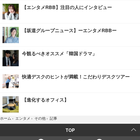
【エンタメRBB】注目の人にインタビュー
【坂道グループニュース】ーエンタメRBBー
今観るべきオススメ「韓国ドラマ」
快適デスクのヒントが満載！こだわりデスクツアー
【進化するオフィス】
記事
ホーム
›
エンタメ
›
その他
›
TOP