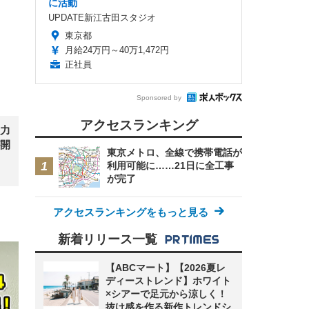
に活動
UPDATE新江古田スタジオ
東京都
月給24万円～40万1,472円
正社員
FHD】
ェ
ット
 メ
レギ
 ゲ
ーサ
Sponsored by
ンチ
 ガ
 (3
回
ー)
アクセスランキング
ンパ
力
高さ
開
 在
東京メトロ、全線で携帯電話が
利用可能に……21日に全工事
が完了
アクセスランキングをもっと見る
新着リリース一覧
【ABCマート】【2026夏レ
ディーストレンド】ホワイト
×シアーで足元から涼しく！
抜け感を作る新作トレンドシ