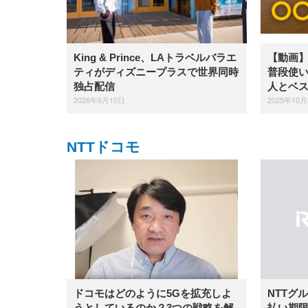
King & Prince、LAトラベルバラエ
【動画】i
ティがディズニープラスで世界同時
普段使
独占配信
人とベ
2026年6月10日
2025年10月
NTTドコモ
ドコモはどのように5Gを拡充しよ
NTTグ
うとしているのか？3つの戦略を解
払い期限