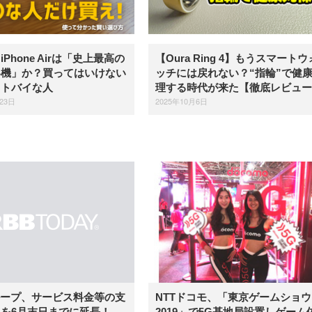
Phone Airは「史上最高の
【Oura Ring 4】もうスマートウ
い機」か？買ってはいけない
ッチには戻れない？“指輪”で健
ストバイな人
理する時代が来た【徹底レビュー
23日
2025年10月6日
NTTドコモ、「東京ゲームショウ
ループ、サービス料金等の支
2019」で5G基地局設置しゲーム
を6月末日までに延長！