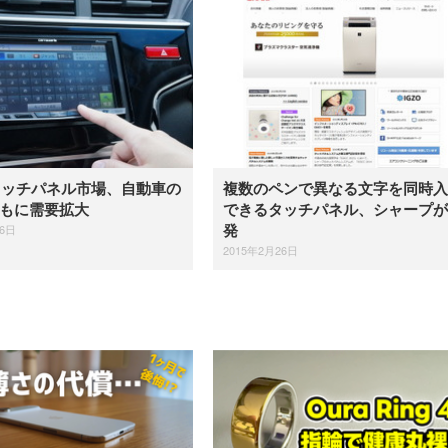
【整備済み品】Dell
【MiniLED/24.5inch/280Hz/
正品】27"ゲーミングモ
ANDWINT オフィスチ
アイリスオーヤマ ペ
Sezlife オフィスチェア デスク
ネオ・ルーライフ ネオ・オム
E2724HS 27インチ 液晶モ
Sezlife オフィスチェア デスク
Smart Basic(スマートベーシ
GRAPHT THE SHOOTER
ー DualSense 充電フッ
ア デスクチェア 肘なし
シーツ 超厚型 お徳用 
チェア 疲れない テレワーク
ツ L 中型犬用 26枚入り 単品
ニター フル
チェア 疲れない テレワーク
ック) 【Amazon.co.jp限定】
Gaming Monitor 24” Essential
き（CFI-ZDM1J）
ッシュ 通気性 ランバ
ュラー 200枚入
チェア 強化バックレスト 30
HD（1920×1080）VA 非光
チェア 強化バックレスト 30度
Smart Basic アイリスオーヤマ
ーミングモニター QD 24.5イ
ポート付き 腰サポート
【Amazon.co.jp限定】
￥1,800
￥15,800
￥34,980
9,979
度ロッキング機能 人間工学 椅
沢 HDMI/DisplayPort/VGA
ロッキング機能 人間工学 椅子
ペットシーツ 超厚型 お徳用
￥4,139
￥3,731
1ms FHD 量子ドット 残像低減
ス圧無段階昇降 360度
￥7,680
￥7,680
￥3,670
子 腰サポート 90度跳ね上げ
スピーカー内蔵 高さ調整 ス
腰サポート 90度跳ね上げ式ア
ワイド 100枚入 (x 1) (ケース
年保証 | 輝点保証 | 日本メーカ
転 キャスター付き コ
タッチパネル市場、自動車の
複数のペンで異なる文字を同時入
式アームレスト 3Dヘッドレス
イベル VESA対応
ームレスト 3Dヘッドレスト
販売)
クト 幅52×奥行58.5×
ト ハンガー付き 高反発クッシ
ComfortView ビジネス向け
ハンガー付き 高反発クッショ
ともに需要拡大
できるタッチパネル、シャープが
84～96cm テレワーク
ョン PCチェア 通気性メッシ
ン PCチェア 通気性メッシュ
宅勤務 ブラック
26日
発
ュ ゲーミング/勉強/事務用 お
ゲーミング/勉強/事務用 おし
しゃれ パソコンチェア (ブラ
ゃれ パソコンチェア (ホワイ
2015年2月26日
ック)
ト)