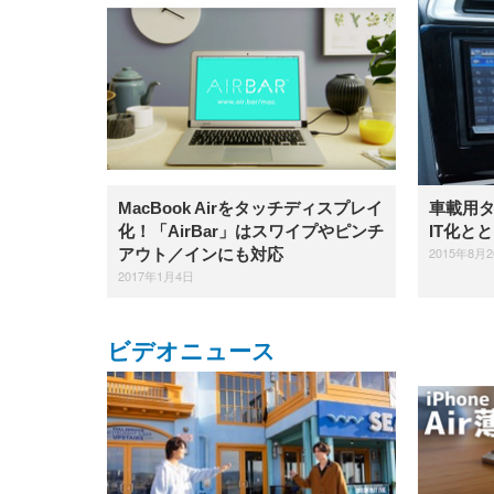
EIZO ビジネス向けプレミア
EIZO ビジネス向けプレミア
【純
[EdoErgo] オフィスチェア 椅
Amazonベーシック ペットシ
SIHOO B100 オフィスチェア
Amazonベーシック ペットシ
ムモニター | FlexScan
ムモニター | FlexScan
ニタ
子 テレワーク 疲れない 跳ね
ーツ 薄型 レギュラー 1回使い
／デスクチェア メッシュチェ
ーツ 厚型 ワイド 42枚x2袋(84
EV3240X-WT | 31.5型4K
EV2740X-WT | 27.0型4K
ク付
上げ式アームレスト コンパク
捨て 無香料 ホワイト 300枚
ア 人間工学 疲れない ブラッ
枚) ホワイト(吸収面:ライトブ
UHD・USB Type-C・ホワイ
UHD・USB Type-C・ホワイ
ト 約105度ロッキング pc 事務
￥105,595
￥109,572
ク
ルー)
￥4
ト
ト
￥5,699
￥3,373
￥27,999
￥3,234
椅子 360度回転 座面昇降 強化
MacBook Airをタッチディスプレイ
車載用
ナイロン樹脂ベース 通気性メ
ッシュ 在宅ワーク H-
化！「AirBar」はスワイプやピンチ
IT化と
WY01(黒網+黒枠+黒足)
2015年8月
アウト／インにも対応
2017年1月4日
ビデオニュース