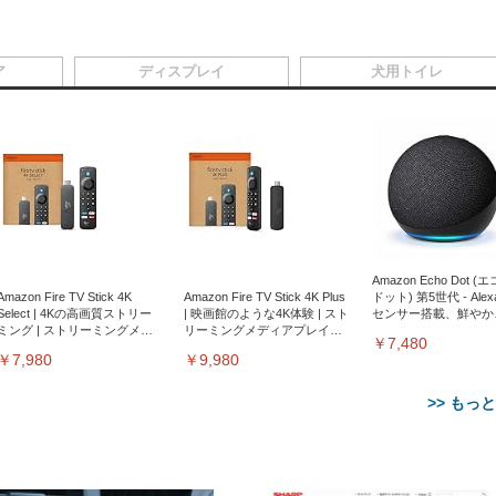
ア
ディスプレイ
犬用トイレ
Amazon Echo Dot (
Amazon Fire TV Stick 4K
Amazon Fire TV Stick 4K Plus
ドット) 第5世代 - Ale
Select | 4Kの高画質ストリー
| 映画館のような4K体験 | スト
センサー搭載、鮮やか
ミング | ストリーミングメデ
リーミングメディアプレイヤ
サウンド｜チャコール
￥7,480
ィアプレイヤー
ー
￥7,980
￥9,980
>> もっ