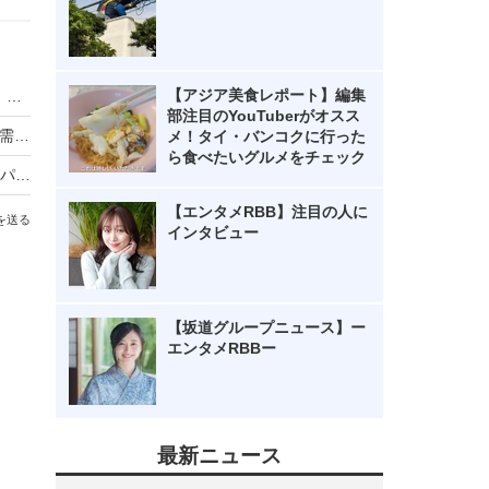
【アジア美食レポート】編集
MacBook Airをタッチディスプレイ化！「AirBar」はスワイプやピンチアウト／インにも対応
部注目のYouTuberがオスス
車載用タッチパネル市場、自動車のIT化とともに需要拡大
メ！タイ・バンコクに行った
ら食べたいグルメをチェック
複数のペンで異なる文字を同時入力できるタッチパネル、シャープが開発
【エンタメRBB】注目の人に
を送る
インタビュー
【坂道グループニュース】ー
エンタメRBBー
最新ニュース