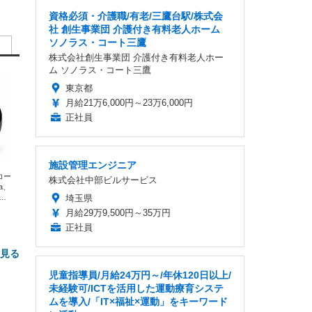
資格必須・介護職/有老/三鷹台駅/株式会
社 創生事業団 介護付き有料老人ホーム
ソノラス・コート三鷹
株式会社創生事業団 介護付き有料老人ホー
ム ソノラス・コート三鷹
東京都
月給21万6,000円～23万6,000円
正社員
施設管理エンジニア
エコー
株式会社中部ビルサービス
xa、
な
埼玉県
月給29万9,500円～35万円
正社員
と見る
児童指導員/月給24万円～/年休120日以上/
未経験可/ICTを活用した運動療育システ
ムを導入/「IT×福祉×運動」をキーワード