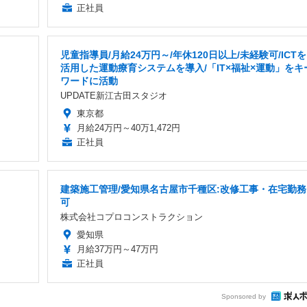
正社員
児童指導員/月給24万円～/年休120日以上/未経験可/ICTを
活用した運動療育システムを導入/「IT×福祉×運動」をキ
ワードに活動
UPDATE新江古田スタジオ
東京都
月給24万円～40万1,472円
正社員
建築施工管理/愛知県名古屋市千種区:改修工事・在宅勤務
可
株式会社コプロコンストラクション
愛知県
月給37万円～47万円
正社員
Sponsored by