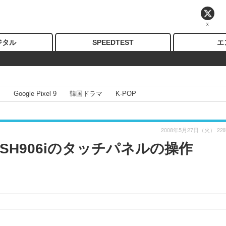
X
ジタル
SPEEDTEST
エ
I
Google Pixel 9
韓国ドラマ
K-POP
2008年5月27日（火） 22
H906iのタッチパネルの操作