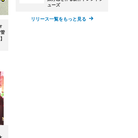
ューズ
リリース一覧をもっと見る
ォ
康管
】
体