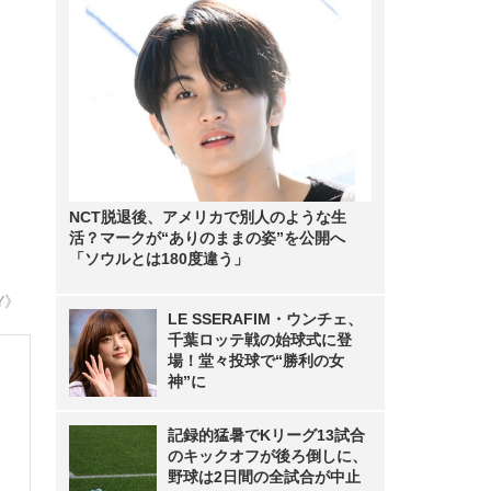
NCT脱退後、アメリカで別人のような生
活？マークが“ありのままの姿”を公開へ
「ソウルとは180度違う」
Y》
LE SSERAFIM・ウンチェ、
千葉ロッテ戦の始球式に登
場！堂々投球で“勝利の女
神”に
記録的猛暑でKリーグ13試合
のキックオフが後ろ倒しに、
野球は2日間の全試合が中止