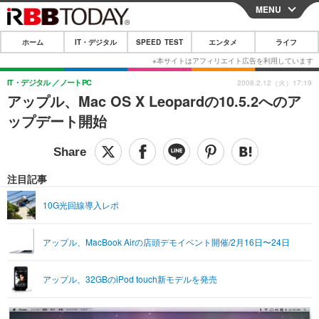
MENU
CLOSE
ホーム
IT・デジタル
SPEED TEST
エンタメ
ライフ
ホーム
IT・デジタル
IT・デジタル
ノートPC
2008.2.12（火）17:19
アップル、Mac OS X Leopardの10.5.2へのア
IT・デジタルTOP
スマートフォン
SPEED TEST
ップデート開始
ネタ
ガジェット・ツール
エンタメ
ショッピング
その他
エンタメTOP
映画・ドラマ
ライフ
注目記事
韓流・K-POP
韓国・芸能
ライフTOP
グルメ
リリース一覧
10G光回線導入レポ
音楽
スポーツ
ペット
ショッピング
プッシュ通知の停止方法
アップル、MacBook Airの店頭デモイベント開催/2月16日〜24日
グラビア
ブログ
その他
ショッピング
その他
アップル、32GBのiPod touch新モデルを発売