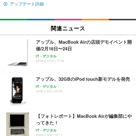
イト
アップデート詳細
￥27,999
￥3,234
￥109,572
Sezlife オフィスチェア デスクチェア 疲れない テレ
関連ニュース
【純正品】27"ゲーミングモニター DualSense 充電
ネオ・ルーライフ ネオ・オムツ L 中型犬用 26枚入
ワーク チェア 強化バックレスト 30度ロッキング機
フック付き（CFI-ZDM1J）
り 単品
能 人間工学 椅子 腰サポート 90度跳ね上げ式アーム
アップル、MacBook Airの店頭デモイベント開
レスト 3Dヘッドレスト ハンガー付き 高反発クッシ
￥49,979
￥1,800
￥7,680
催/2月16日〜24日
ョン PCチェア 通気性メッシュ ゲーミング/勉強/事
務用 おしゃれ パソコンチェア (ブラック)
IT・デジタル
2008.2.12(火) 10:56
Sezlife オフィスチェア デスクチェア 疲れない テレ
【整備済み品】Dell E2724HS 27インチ 液晶モニタ
Smart Basic(スマートベーシック) 【Amazon.co.jp
ワーク チェア 強化バックレスト 30度ロッキング機
ー フルHD（1920×1080）VA 非光沢 HDMI/DisplayP
限定】 Smart Basic アイリスオーヤマ ペットシーツ
能 人間工学 椅子 腰サポート 90度跳ね上げ式アーム
ort/VGA スピーカー内蔵 高さ調整 スイベル VESA対
超厚型 お徳用 ワイド 100枚入 (x 1) (ケース販売)
アップル、32GBのiPod touch新モデルを発売
レスト 3Dヘッドレスト ハンガー付き 高反発クッシ
応 ComfortView ビジネス向け
￥7,680
￥15,800
￥3,670
ョン PCチェア 通気性メッシュ ゲーミング/勉強/事
IT・デジタル
務用 おしゃれ パソコンチェア (ホワイト)
2008.2.5(火) 23:45
ANDWINT オフィスチェア デスクチェア 肘なし メ
【MiniLED/24.5inch/280Hz/FHD】GRAPHT THE S
アイリスオーヤマ ペットシーツ 超厚型 お徳用 レギ
ッシュ 通気性 ランバーサポート付き 腰サポート ガ
HOOTER Gaming Monitor 24” Essential ゲーミン
ュラー 200枚入【Amazon.co.jp限定】
ス圧無段階昇降 360度回転 キャスター付き コンパク
グモニター QD 24.5インチ 1ms FHD 量子ドット 残
ト 幅52×奥行58.5×高さ84～96cm テレワーク 在宅
像低減 (3年保証 | 輝点保証 | 日本メーカー)
￥3,731
【フォトレポート】MacBook Airが編集部にや
￥4,139
￥34,980
勤務 ブラック
ってきた！
IT・デジタル
2008.2.5(火) 19:11