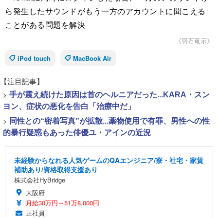
ら発生したサウンドがもう一方のアカウントに聞こえる
ことがある問題を解決
《羽石竜示》
iPod touch
MacBook Air
【注目記事】
>
手が震え続けた原因は首のヘルニアだった...KARA・スン
ヨン、症状の悪化を告白「治療中だ」
>
同性との“密着写真”が拡散...薬物使用で有罪、男性への性
的暴行疑惑もあった俳優ユ・アインの近況
未経験からなれる人気ゲームのQAエンジニア/寮・社宅・家賃
補助あり/資格取得支援あり
株式会社HyBridge
大阪府
月給30万円～51万8,000円
正社員