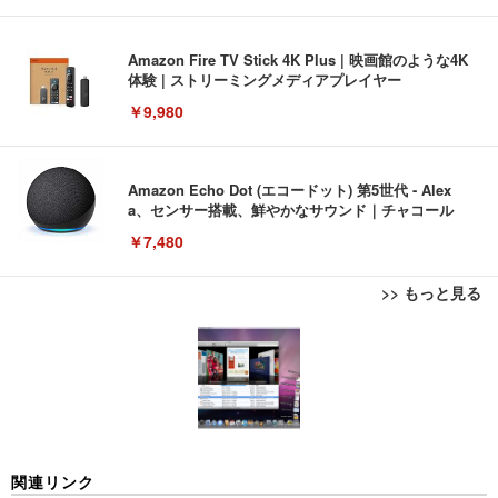
Amazon Fire TV Stick 4K Plus | 映画館のような4K
体験 | ストリーミングメディアプレイヤー
￥9,980
Amazon Echo Dot (エコードット) 第5世代 - Alex
a、センサー搭載、鮮やかなサウンド｜チャコール
￥7,480
>> もっと見る
[EdoErgo] オフィスチェア 椅子 テレワーク 疲れな
EIZO ビジネス向けプレミアムモニター | FlexScan
Amazonベーシック ペットシーツ 薄型 レギュラー 1
い 跳ね上げ式アームレスト コンパクト 約105度ロッ
EV3240X-WT | 31.5型4K UHD・USB Type-C・ホワ
回使い捨て 無香料 ホワイト 300枚
キング pc 事務椅子 360度回転 座面昇降 強化ナイロ
イト
ン樹脂ベース 通気性メッシュ 在宅ワーク H-WY01
￥3,373
￥5,699
￥105,595
(黒網+黒枠+黒足)
EIZO ビジネス向けプレミアムモニター | FlexScan
SIHOO B100 オフィスチェア／デスクチェア メッシ
Amazonベーシック ペットシーツ 厚型 ワイド 42枚
関連リンク
EV2740X-WT | 27.0型4K UHD・USB Type-C・ホワ
ュチェア 人間工学 疲れない ブラック
x2袋(84枚) ホワイト(吸収面:ライトブルー)