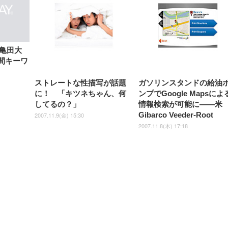
Sezlife オフィスチェア デスク
ネオ・ルーライフ ネオ・オム
E2724HS 27インチ 液晶モ
Sezlife オフィスチェア デスク
Smart Basic(スマートベーシ
GRAPHT THE SHOOTER
ー DualSense 充電フッ
ア デスクチェア 肘なし
シーツ 超厚型 お徳用 
チェア 疲れない テレワーク
ツ L 中型犬用 26枚入り 単品
ニター フル
チェア 疲れない テレワーク
ック) 【Amazon.co.jp限定】
Gaming Monitor 24” Essential
き（CFI-ZDM1J）
ッシュ 通気性 ランバ
ュラー 200枚入
チェア 強化バックレスト 30
HD（1920×1080）VA 非光
チェア 強化バックレスト 30度
Smart Basic アイリスオーヤマ
ーミングモニター QD 24.5イ
ポート付き 腰サポート
【Amazon.co.jp限定】
￥1,800
￥15,800
￥34,980
9,979
度ロッキング機能 人間工学 椅
沢 HDMI/DisplayPort/VGA
ロッキング機能 人間工学 椅子
ペットシーツ 超厚型 お徳用
￥4,139
￥3,731
1ms FHD 量子ドット 残像低減
ス圧無段階昇降 360度
￥7,680
￥7,680
￥3,670
子 腰サポート 90度跳ね上げ
スピーカー内蔵 高さ調整 ス
腰サポート 90度跳ね上げ式ア
ワイド 100枚入 (x 1) (ケース
年保証 | 輝点保証 | 日本メーカ
転 キャスター付き コ
式アームレスト 3Dヘッドレス
イベル VESA対応
ームレスト 3Dヘッドレスト
販売)
クト 幅52×奥行58.5×
ト ハンガー付き 高反発クッシ
ComfortView ビジネス向け
ハンガー付き 高反発クッショ
亀田大
84～96cm テレワーク
ョン PCチェア 通気性メッシ
ン PCチェア 通気性メッシュ
宅勤務 ブラック
月間キーワ
ュ ゲーミング/勉強/事務用 お
ゲーミング/勉強/事務用 おし
しゃれ パソコンチェア (ブラ
ゃれ パソコンチェア (ホワイ
ック)
ト)
ストレートな性描写が話題
ガソリンスタンドの給油
に！ 「キツネちゃん、何
ンプでGoogle Mapsによ
してるの？」
情報検索が可能に——米
Gibarco Veeder-Root
2007.11.9(金) 15:30
2007.11.8(木) 17:18