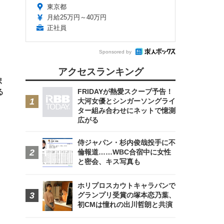
 メ
レギ
東京都
 ゲ
ーサ
月給25万円～40万円
ンチ
 ガ
 (3
回
正社員
ー)
ンパ
高さ
 在
Sponsored by
アクセスランキング
ポ
FRIDAYが熱愛スクープ予告！
る
大河女優とシンガーソングライ
ター組み合わせにネットで憶測
広がる
侍ジャパン・杉内俊哉投手に不
倫報道……WBC合宿中に女性
と密会、キス写真も
ホリプロスカウトキャラバンで
グランプリ受賞の塚本恋乃葉、
初CMは憧れの出川哲朗と共演