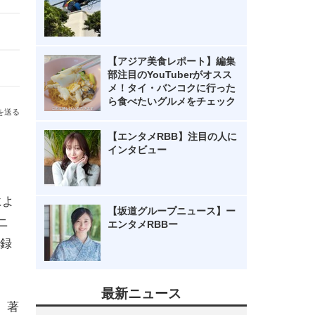
【アジア美食レポート】編集
部注目のYouTuberがオスス
メ！タイ・バンコクに行った
ら食べたいグルメをチェック
を送る
【エンタメRBB】注目の人に
インタビュー
によ
【坂道グループニュース】ー
ニ
エンタメRBBー
録
最新ニュース
、著