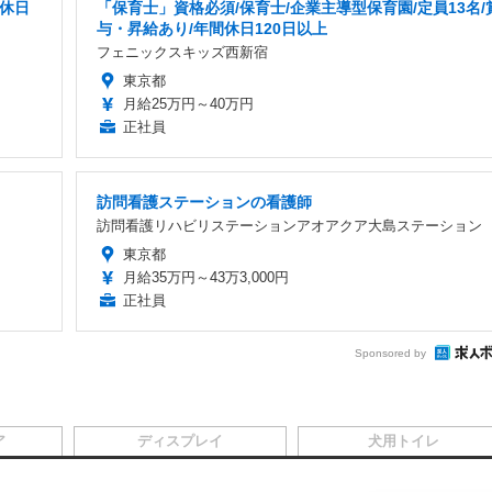
間休日
「保育士」資格必須/保育士/企業主導型保育園/定員13名/
与・昇給あり/年間休日120日以上
フェニックスキッズ西新宿
東京都
月給25万円～40万円
正社員
訪問看護ステーションの看護師
訪問看護リハビリステーションアオアクア大島ステーション
東京都
月給35万円～43万3,000円
正社員
Sponsored by
ア
ディスプレイ
犬用トイレ