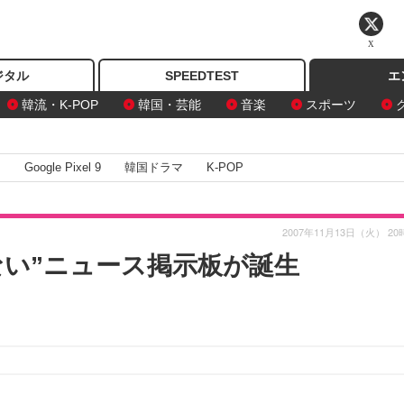
X
ジタル
SPEEDTEST
エ
韓流・K-POP
韓国・芸能
音楽
スポーツ
I
Google Pixel 9
韓国ドラマ
K-POP
2007年11月13日（火） 20
ない”ニュース掲示板が誕生