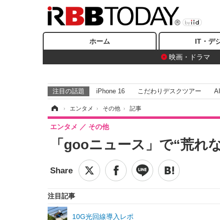
ホーム
IT・デ
映画・ドラマ
注目の話題
iPhone 16
こだわりデスクツアー
A
ホーム
›
エンタメ
›
その他
›
記事
エンタメ
その他
「gooニュース」で“荒れ
注目記事
10G光回線導入レポ