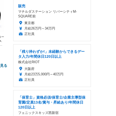
販売
マチルダステーション リバーシティM-
SQUARE前
東京都
月給26万円～34万円
正社員
エコー
xa、
な
「残り枠わずか!」未経験からできるデー
タ入力/年間休日120日以上
株式会社RIOT
と見る
大阪府
月給23万5,000円～40万円
正社員
「保育士」資格必須/保育士/企業主導型保
育園/定員13名/賞与・昇給あり/年間休日
120日以上
フェニックスキッズ西新宿
FHD】
ェ
ット