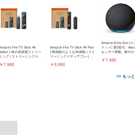
Amazon Echo Dot (
Amazon Fire TV Stick 4K
Amazon Fire TV Stick 4K Plus
ドット) 第5世代 - Ale
Select | 4Kの高画質ストリー
| 映画館のような4K体験 | スト
センサー搭載、鮮やか
ミング | ストリーミングメデ
リーミングメディアプレイヤ
サウンド｜チャコール
￥7,480
ィアプレイヤー
ー
￥7,980
￥9,980
>> もっ
【整備済み品】Dell
【MiniLED/24.5inch/280Hz/
正品】27"ゲーミングモ
ANDWINT オフィスチ
アイリスオーヤマ ペ