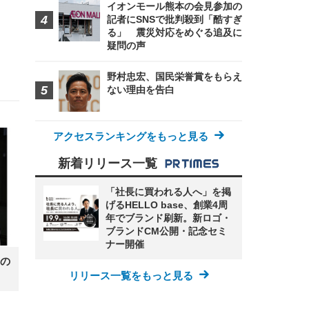
イオンモール熊本の会見参加の
記者にSNSで批判殺到「酷すぎ
る」 震災対応をめぐる追及に
疑問の声
野村忠宏、国民栄誉賞をもらえ
ない理由を告白
アクセスランキングをもっと見る
新着リリース一覧
「社長に買われる人へ」を掲
げるHELLO base、創業4周
年でブランド刷新。新ロゴ・
ブランドCM公開・記念セミ
ナー開催
の
リリース一覧をもっと見る