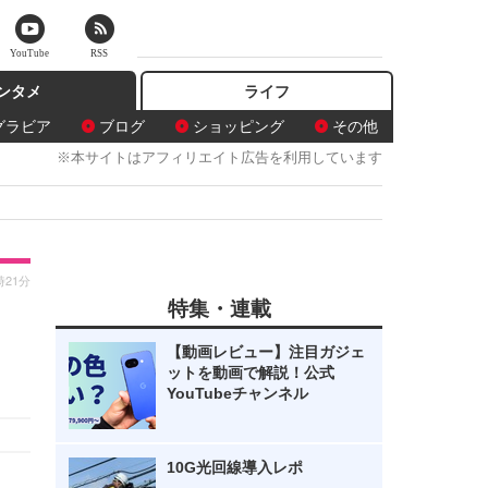
YouTube
RSS
ンタメ
ライフ
グラビア
ブログ
ショッピング
その他
※本サイトはアフィリエイト広告を利用しています
時21分
特集・連載
【動画レビュー】注目ガジェ
ットを動画で解説！公式
YouTubeチャンネル
10G光回線導入レポ