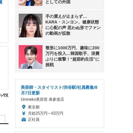
としての外国
賞
手の震えが止まらず…
KARA・スンヨン、健康状態
に心配の声 思わぬ形でファン
の動画が拡散
整形に1000万円、趣味に200
万円を投入…韓国歌手、浪費
ぶりに衝撃！“超節約生活”に
挑戦
美容師・スタイリスト/渋谷駅/社員募集/8
月7日更新
Umineko美容室 表参道店
東京都
月給25万円～63万円
正社員