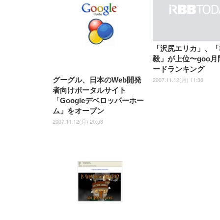
[EdoErgo] オフィスチェア 椅
Amazonベーシック ペットシ
SIHOO B100 オフィスチェア
Amazonベーシック ペットシ
ムモニター | FlexScan
ムモニター | FlexScan
ニタ
子 テレワーク 疲れない 跳ね
ーツ 薄型 レギュラー 1回使い
／デスクチェア メッシュチェ
ーツ 厚型 ワイド 42枚x2袋(84
EV3240X-WT | 31.5型4K
EV2740X-WT | 27.0型4K
ク付
上げ式アームレスト コンパク
捨て 無香料 ホワイト 300枚
ア 人間工学 疲れない ブラッ
枚) ホワイト(吸収面:ライトブ
UHD・USB Type-C・ホワイ
UHD・USB Type-C・ホワイ
ト 約105度ロッキング pc 事務
￥105,595
￥109,572
ク
ルー)
￥4
ト
ト
￥5,699
￥3,373
￥27,999
￥3,234
椅子 360度回転 座面昇降 強化
ナイロン樹脂ベース 通気性メ
ッシュ 在宅ワーク H-
「沢尻エリカ」、「
WY01(黒網+黒枠+黒足)
毅」が上位〜goo
ードランキング
2007.11.12(月) 11:36
グーグル、日本のWeb開発
者向けポータルサイト
「Googleデベロッパーホー
ム」をオープン
2007.11.12(月) 20:58