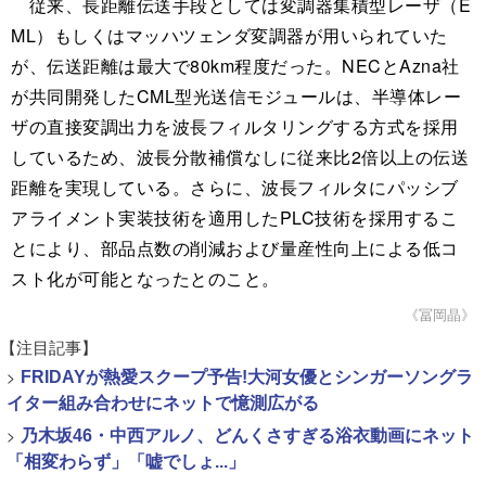
従来、長距離伝送手段としては変調器集積型レーザ（E
ML）もしくはマッハツェンダ変調器が用いられていた
が、伝送距離は最大で80km程度だった。NECとAzna社
が共同開発したCML型光送信モジュールは、半導体レー
ザの直接変調出力を波長フィルタリングする方式を採用
しているため、波長分散補償なしに従来比2倍以上の伝送
距離を実現している。さらに、波長フィルタにパッシブ
アライメント実装技術を適用したPLC技術を採用するこ
とにより、部品点数の削減および量産性向上による低コ
スト化が可能となったとのこと。
《冨岡晶》
【注目記事】
>
FRIDAYが熱愛スクープ予告!大河女優とシンガーソングラ
イター組み合わせにネットで憶測広がる
>
乃木坂46・中西アルノ、どんくさすぎる浴衣動画にネット
「相変わらず」「嘘でしょ...」