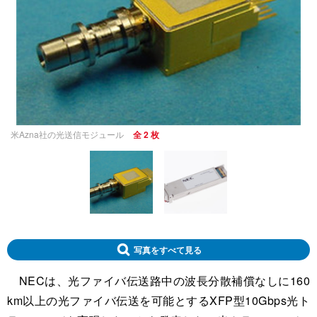
米Azna社の光送信モジュール
全 2 枚
写真をすべて見る
NECは、光ファイバ伝送路中の波長分散補償なしに160
km以上の光ファイバ伝送を可能とするXFP型10Gbps光ト