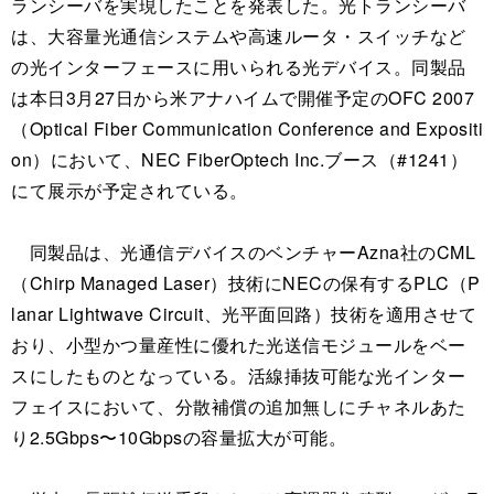
ランシーバを実現したことを発表した。光トランシーバ
は、大容量光通信システムや高速ルータ・スイッチなど
の光インターフェースに用いられる光デバイス。同製品
は本日3月27日から米アナハイムで開催予定のOFC 2007
（Optical Fiber Communication Conference and Expositi
on）において、NEC FiberOptech Inc.ブース（#1241）
にて展示が予定されている。
同製品は、光通信デバイスのベンチャーAzna社のCML
（Chirp Managed Laser）技術にNECの保有するPLC（P
lanar Lightwave Circuit、光平面回路）技術を適用させて
おり、小型かつ量産性に優れた光送信モジュールをベー
スにしたものとなっている。活線挿抜可能な光インター
フェイスにおいて、分散補償の追加無しにチャネルあた
り2.5Gbps〜10Gbpsの容量拡大が可能。