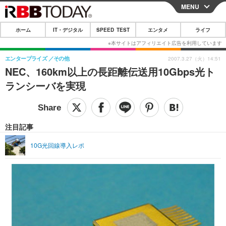
MENU
CLOSE
ホーム
IT・デジタル
SPEED TEST
エンタメ
ライフ
ホーム
IT・デジタル
エンタープライズ
その他
2007.3.27（火）14:51
NEC、160km以上の長距離伝送用10Gbps光ト
IT・デジタルTOP
スマートフォン
SPEED TEST
ランシーバを実現
ネタ
ガジェット・ツール
エンタメ
ショッピング
その他
エンタメTOP
映画・ドラマ
ライフ
注目記事
韓流・K-POP
韓国・芸能
ライフTOP
グルメ
リリース一覧
10G光回線導入レポ
音楽
スポーツ
ペット
ショッピング
プッシュ通知の停止方法
グラビア
ブログ
その他
ショッピング
その他