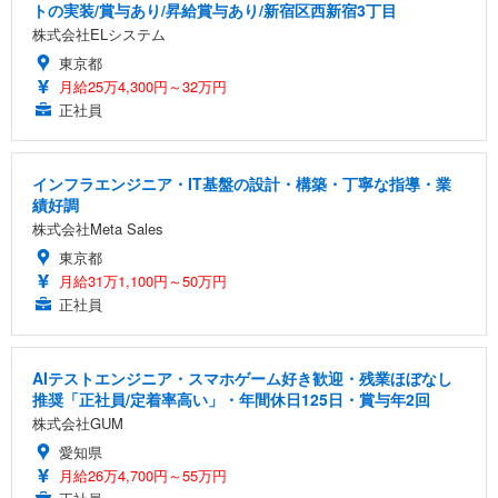
務用 おしゃれ パソコンチェア (ホワイト)
トの実装/賞与あり/昇給賞与あり/新宿区西新宿3丁目
ANDWINT オフィスチェア デスクチェア 肘なし メ
【MiniLED/24.5inch/280Hz/FHD】GRAPHT THE S
株式会社ELシステム
アイリスオーヤマ ペットシーツ 超厚型 お徳用 レギ
ッシュ 通気性 ランバーサポート付き 腰サポート ガ
HOOTER Gaming Monitor 24” Essential ゲーミン
ュラー 200枚入【Amazon.co.jp限定】
東京都
ス圧無段階昇降 360度回転 キャスター付き コンパク
グモニター QD 24.5インチ 1ms FHD 量子ドット 残
月給25万4,300円～32万円
ト 幅52×奥行58.5×高さ84～96cm テレワーク 在宅
像低減 (3年保証 | 輝点保証 | 日本メーカー)
￥3,731
￥4,139
￥34,980
正社員
勤務 ブラック
インフラエンジニア・IT基盤の設計・構築・丁寧な指導・業
績好調
株式会社Meta Sales
東京都
月給31万1,100円～50万円
正社員
AIテストエンジニア・スマホゲーム好き歓迎・残業ほぼなし
推奨「正社員/定着率高い」・年間休日125日・賞与年2回
株式会社GUM
愛知県
月給26万4,700円～55万円