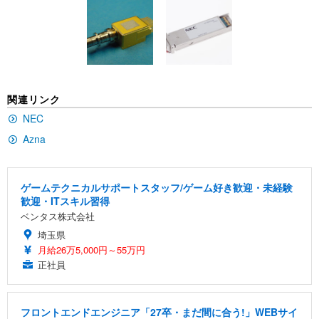
[EdoErgo] オフィスチェア 椅子 テレワーク 疲れな
EIZO ビジネス向けプレミアムモニター | FlexScan
Amazonベーシック ペットシーツ 薄型 レギュラー 1
い 跳ね上げ式アームレスト コンパクト 約105度ロッ
EV3240X-WT | 31.5型4K UHD・USB Type-C・ホワ
回使い捨て 無香料 ホワイト 300枚
キング pc 事務椅子 360度回転 座面昇降 強化ナイロ
イト
ン樹脂ベース 通気性メッシュ 在宅ワーク H-WY01
￥3,373
￥5,699
￥105,595
(黒網+黒枠+黒足)
EIZO ビジネス向けプレミアムモニター | FlexScan
SIHOO B100 オフィスチェア／デスクチェア メッシ
Amazonベーシック ペットシーツ 厚型 ワイド 42枚
関連リンク
EV2740X-WT | 27.0型4K UHD・USB Type-C・ホワ
ュチェア 人間工学 疲れない ブラック
x2袋(84枚) ホワイト(吸収面:ライトブルー)
イト
NEC
￥27,999
￥3,234
￥109,572
Azna
Sezlife オフィスチェア デスクチェア 疲れない テレ
【純正品】27"ゲーミングモニター DualSense 充電
ネオ・ルーライフ ネオ・オムツ L 中型犬用 26枚入
ワーク チェア 強化バックレスト 30度ロッキング機
ゲームテクニカルサポートスタッフ/ゲーム好き歓迎・未経験
フック付き（CFI-ZDM1J）
り 単品
能 人間工学 椅子 腰サポート 90度跳ね上げ式アーム
歓迎・ITスキル習得
レスト 3Dヘッドレスト ハンガー付き 高反発クッシ
￥49,979
￥1,800
ベンタス株式会社
￥7,680
ョン PCチェア 通気性メッシュ ゲーミング/勉強/事
埼玉県
務用 おしゃれ パソコンチェア (ブラック)
月給26万5,000円～55万円
Sezlife オフィスチェア デスクチェア 疲れない テレ
【整備済み品】Dell E2724HS 27インチ 液晶モニタ
Smart Basic(スマートベーシック) 【Amazon.co.jp
正社員
ワーク チェア 強化バックレスト 30度ロッキング機
ー フルHD（1920×1080）VA 非光沢 HDMI/DisplayP
限定】 Smart Basic アイリスオーヤマ ペットシーツ
能 人間工学 椅子 腰サポート 90度跳ね上げ式アーム
ort/VGA スピーカー内蔵 高さ調整 スイベル VESA対
超厚型 お徳用 ワイド 100枚入 (x 1) (ケース販売)
レスト 3Dヘッドレスト ハンガー付き 高反発クッシ
応 ComfortView ビジネス向け
￥7,680
￥15,800
￥3,670
ョン PCチェア 通気性メッシュ ゲーミング/勉強/事
フロントエンドエンジニア「27卒・まだ間に合う!」WEBサイ