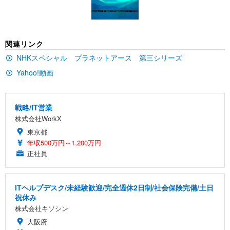
ン樹脂ベース 通気性メッシュ 在宅ワーク H-WY01
￥3,373
￥5,699
￥105,595
(黒網+黒枠+黒足)
EIZO ビジネス向けプレミアムモニター | FlexScan
SIHOO B100 オフィスチェア／デスクチェア メッシ
Amazonベーシック ペットシーツ 厚型 ワイド 42枚
関連リンク
EV2740X-WT | 27.0型4K UHD・USB Type-C・ホワ
ュチェア 人間工学 疲れない ブラック
x2袋(84枚) ホワイト(吸収面:ライトブルー)
イト
NHKスペシャル プラネットアース 第三シリーズ
￥27,999
￥3,234
￥109,572
Yahoo!動画
Sezlife オフィスチェア デスクチェア 疲れない テレ
【純正品】27"ゲーミングモニター DualSense 充電
ネオ・ルーライフ ネオ・オムツ L 中型犬用 26枚入
ワーク チェア 強化バックレスト 30度ロッキング機
戦略/IT営業
フック付き（CFI-ZDM1J）
り 単品
能 人間工学 椅子 腰サポート 90度跳ね上げ式アーム
株式会社WorkX
レスト 3Dヘッドレスト ハンガー付き 高反発クッシ
￥49,979
￥1,800
￥7,680
東京都
ョン PCチェア 通気性メッシュ ゲーミング/勉強/事
年収500万円～1,200万円
務用 おしゃれ パソコンチェア (ブラック)
正社員
Sezlife オフィスチェア デスクチェア 疲れない テレ
【整備済み品】Dell E2724HS 27インチ 液晶モニタ
Smart Basic(スマートベーシック) 【Amazon.co.jp
ワーク チェア 強化バックレスト 30度ロッキング機
ー フルHD（1920×1080）VA 非光沢 HDMI/DisplayP
限定】 Smart Basic アイリスオーヤマ ペットシーツ
能 人間工学 椅子 腰サポート 90度跳ね上げ式アーム
ort/VGA スピーカー内蔵 高さ調整 スイベル VESA対
超厚型 お徳用 ワイド 100枚入 (x 1) (ケース販売)
レスト 3Dヘッドレスト ハンガー付き 高反発クッシ
応 ComfortView ビジネス向け
ITヘルプデスク/未経験歓迎/完全週休2日制/社会保険完備/土日
￥7,680
￥15,800
￥3,670
ョン PCチェア 通気性メッシュ ゲーミング/勉強/事
祝休み
務用 おしゃれ パソコンチェア (ホワイト)
株式会社キソシン
ANDWINT オフィスチェア デスクチェア 肘なし メ
【MiniLED/24.5inch/280Hz/FHD】GRAPHT THE S
大阪府
アイリスオーヤマ ペットシーツ 超厚型 お徳用 レギ
ッシュ 通気性 ランバーサポート付き 腰サポート ガ
HOOTER Gaming Monitor 24” Essential ゲーミン