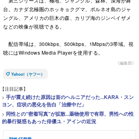
第三シリーズは、極地、ジャングル、森林、深海が舞
台。カナダ北極圏のホッキョクグマ、ボルネオ島のジャ
ングル、アメリカの巨木の森、カリブ海のジンベイザメ
などの映像が視聴できる。
配信帯域は、300kbps、500kbps、1Mbpsの3帯域。視
聴にはWindows Media Playerを使用する。
《編集部》
Yahoo!（ヤフー）
【注目記事】
>
手が震え続けた原因は首のヘルニアだった...KARA・スン
ヨン、症状の悪化を告白「治療中だ」
>
同性との“密着写真”が拡散...薬物使用で有罪、男性への性
的暴行疑惑もあった俳優ユ・アインの近況
戦略/IT営業