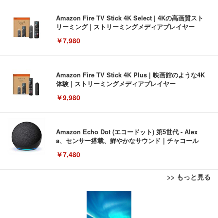
Amazon Fire TV Stick 4K Select | 4Kの高画質スト
リーミング | ストリーミングメディアプレイヤー
￥7,980
Amazon Fire TV Stick 4K Plus | 映画館のような4K
体験 | ストリーミングメディアプレイヤー
￥9,980
Amazon Echo Dot (エコードット) 第5世代 - Alex
a、センサー搭載、鮮やかなサウンド｜チャコール
￥7,480
>> もっと見る
[EdoErgo] オフィスチェア 椅子 テレワーク 疲れな
EIZO ビジネス向けプレミアムモニター | FlexScan
Amazonベーシック ペットシーツ 薄型 レギュラー 1
い 跳ね上げ式アームレスト コンパクト 約105度ロッ
EV3240X-WT | 31.5型4K UHD・USB Type-C・ホワ
回使い捨て 無香料 ホワイト 300枚
キング pc 事務椅子 360度回転 座面昇降 強化ナイロ
イト