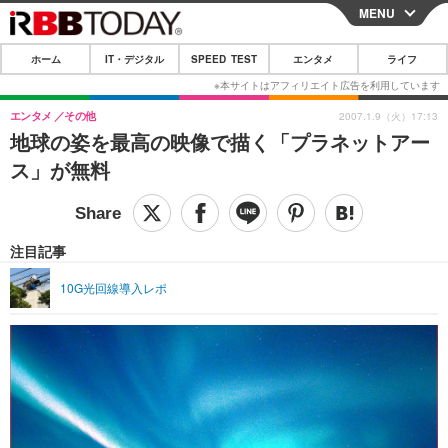
MENU
CLOSE
ホーム
IT・デジタル
SPEED TEST
エンタメ
ライフ
ホーム
IT・デジタル
エンタメ
その他
2007.1.9（火）17:13
地球の姿を最高の映像で描く「プラネットアー
IT・デジタルTOP
スマートフォン
SPEED TEST
ス」が無料
ネタ
ガジェット・ツール
エンタメ
ショッピング
その他
エンタメTOP
映画・ドラマ
ライフ
注目記事
韓流・K-POP
韓国・芸能
ライフTOP
グルメ
リリース一覧
10G光回線導入レポ
音楽
スポーツ
ペット
ショッピング
プッシュ通知の停止方法
グラビア
ブログ
その他
ショッピング
その他