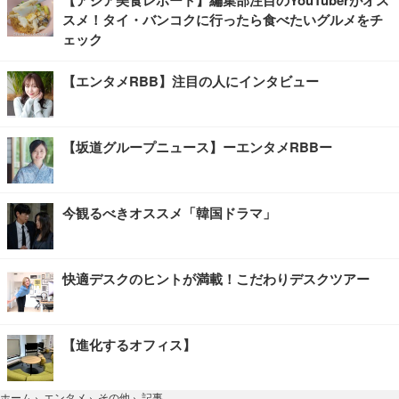
【アジア美食レポート】編集部注目のYouTuberがオス
スメ！タイ・バンコクに行ったら食べたいグルメをチ
ェック
【エンタメRBB】注目の人にインタビュー
【坂道グループニュース】ーエンタメRBBー
今観るべきオススメ「韓国ドラマ」
快適デスクのヒントが満載！こだわりデスクツアー
【進化するオフィス】
記事
ホーム
›
エンタメ
›
その他
›