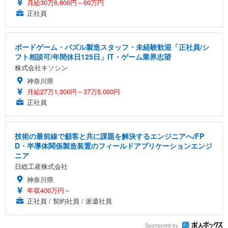
ュラー 200枚入【Amazon.co.jp限定】
月給30万6,600円～60万円
ス圧無段階昇降 360度回転 キャスター付き コンパク
グモニター QD 24.5インチ 1ms FHD 量子ドット 残
正社員
ト 幅52×奥行58.5×高さ84～96cm テレワーク 在宅
像低減 (3年保証 | 輝点保証 | 日本メーカー)
￥3,731
￥4,139
￥34,980
勤務 ブラック
ボードゲーム・パズル製造スタッフ・未経験歓迎「正社員/シ
フト相談可/年間休日125日」IT・ゲーム業界志望
株式会社キソシン
神奈川県
月給27万1,300円～37万5,000円
正社員
技術の最前線で顧客と共に課題を解決するエンジニアへ/FP
D・半導体関係製造装置のフィールドアプリケーションエンジ
ニア
日総工産株式会社
神奈川県
年収400万円～
正社員 / 契約社員 / 派遣社員
Sponsored by