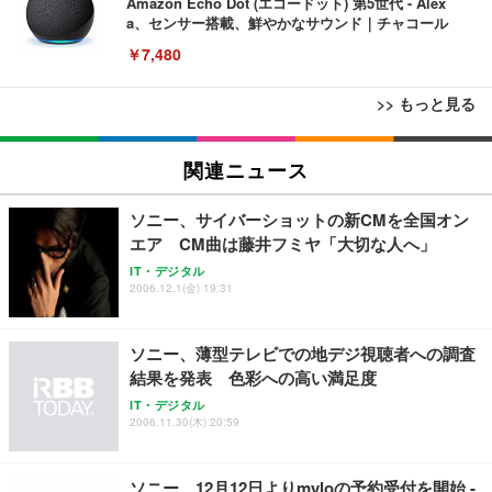
Amazon Echo Dot (エコードット) 第5世代 - Alex
a、センサー搭載、鮮やかなサウンド｜チャコール
￥7,480
>> もっと見る
[EdoErgo] オフィスチェア 椅子 テレワーク 疲れな
EIZO ビジネス向けプレミアムモニター | FlexScan
Amazonベーシック ペットシーツ 薄型 レギュラー 1
い 跳ね上げ式アームレスト コンパクト 約105度ロッ
EV3240X-WT | 31.5型4K UHD・USB Type-C・ホワ
関連ニュース
回使い捨て 無香料 ホワイト 300枚
キング pc 事務椅子 360度回転 座面昇降 強化ナイロ
イト
ン樹脂ベース 通気性メッシュ 在宅ワーク H-WY01
￥3,373
￥5,699
￥105,595
ソニー、サイバーショットの新CMを全国オン
(黒網+黒枠+黒足)
エア CM曲は藤井フミヤ「大切な人へ」
IT・デジタル
EIZO ビジネス向けプレミアムモニター | FlexScan
SIHOO B100 オフィスチェア／デスクチェア メッシ
Amazonベーシック ペットシーツ 厚型 ワイド 42枚
2006.12.1(金) 19:31
EV2740X-WT | 27.0型4K UHD・USB Type-C・ホワ
ュチェア 人間工学 疲れない ブラック
x2袋(84枚) ホワイト(吸収面:ライトブルー)
イト
￥27,999
￥3,234
￥109,572
ソニー、薄型テレビでの地デジ視聴者への調査
結果を発表 色彩への高い満足度
Sezlife オフィスチェア デスクチェア 疲れない テレ
IT・デジタル
【純正品】27"ゲーミングモニター DualSense 充電
ネオ・ルーライフ ネオ・オムツ L 中型犬用 26枚入
ワーク チェア 強化バックレスト 30度ロッキング機
2006.11.30(木) 20:59
フック付き（CFI-ZDM1J）
り 単品
能 人間工学 椅子 腰サポート 90度跳ね上げ式アーム
レスト 3Dヘッドレスト ハンガー付き 高反発クッシ
￥49,979
￥1,800
￥7,680
ョン PCチェア 通気性メッシュ ゲーミング/勉強/事
ソニー、12月12日よりmyloの予約受付を開始 -