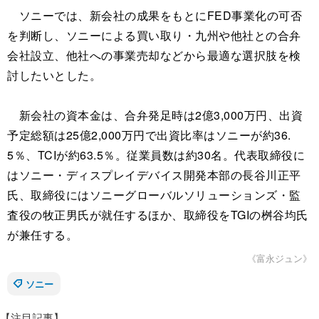
ソニーでは、新会社の成果をもとにFED事業化の可否
を判断し、ソニーによる買い取り・九州や他社との合弁
会社設立、他社への事業売却などから最適な選択肢を検
討したいとした。
新会社の資本金は、合弁発足時は2億3,000万円、出資
予定総額は25億2,000万円で出資比率はソニーが約36.
5％、TCIが約63.5％。従業員数は約30名。代表取締役に
はソニー・ディスプレイデバイス開発本部の長谷川正平
氏、取締役にはソニーグローバルソリューションズ・監
査役の牧正男氏が就任するほか、取締役をTGIの桝谷均氏
が兼任する。
《富永ジュン》
ソニー
【注目記事】