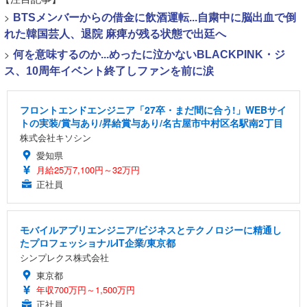
>
BTSメンバーからの借金に飲酒運転...自粛中に脳出血で倒
れた韓国芸人、退院 麻痺が残る状態で出廷へ
>
何を意味するのか...めったに泣かないBLACKPINK・ジ
ス、10周年イベント終了しファンを前に涙
フロントエンドエンジニア「27卒・まだ間に合う!」WEBサイ
トの実装/賞与あり/昇給賞与あり/名古屋市中村区名駅南2丁目
株式会社キソシン
愛知県
月給25万7,100円～32万円
正社員
モバイルアプリエンジニア/ビジネスとテクノロジーに精通し
たプロフェッショナルIT企業/東京都
シンプレクス株式会社
東京都
年収700万円～1,500万円
正社員