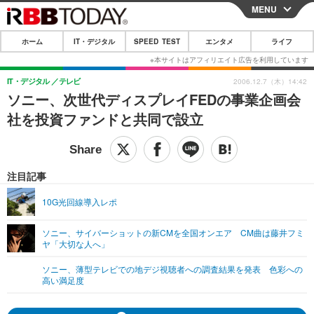
MENU
CLOSE
ホーム
IT・デジタル
SPEED TEST
エンタメ
ライフ
ホーム
IT・デジタル
IT・デジタル
テレビ
2006.12.7（木）14:42
ソニー、次世代ディスプレイFEDの事業企画会
IT・デジタルTOP
スマートフォン
SPEED TEST
社を投資ファンドと共同で設立
ネタ
ガジェット・ツール
エンタメ
ショッピング
その他
エンタメTOP
映画・ドラマ
ライフ
注目記事
韓流・K-POP
韓国・芸能
ライフTOP
グルメ
リリース一覧
10G光回線導入レポ
音楽
スポーツ
ペット
ショッピング
プッシュ通知の停止方法
ソニー、サイバーショットの新CMを全国オンエア CM曲は藤井フミ
ヤ「大切な人へ」
グラビア
ブログ
その他
ソニー、薄型テレビでの地デジ視聴者への調査結果を発表 色彩への
ショッピング
その他
高い満足度