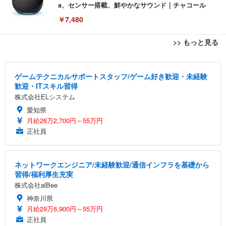
a、センサー搭載、鮮やかなサウンド｜チャコール
￥7,480
>> もっと見る
[EdoErgo] オフィスチェア 椅子 テレワーク 疲れな
EIZO ビジネス向けプレミアムモニター | FlexScan
Amazonベーシック ペットシーツ 薄型 レギュラー 1
い 跳ね上げ式アームレスト コンパクト 約105度ロッ
EV3240X-WT | 31.5型4K UHD・USB Type-C・ホワ
回使い捨て 無香料 ホワイト 300枚
ゲームテクニカルサポートスタッフ/ゲーム好き歓迎・未経験
キング pc 事務椅子 360度回転 座面昇降 強化ナイロ
イト
歓迎・ITスキル習得
ン樹脂ベース 通気性メッシュ 在宅ワーク H-WY01
￥3,373
￥5,699
￥105,595
株式会社ELシステム
(黒網+黒枠+黒足)
愛知県
月給26万2,700円～55万円
EIZO ビジネス向けプレミアムモニター | FlexScan
SIHOO B100 オフィスチェア／デスクチェア メッシ
Amazonベーシック ペットシーツ 厚型 ワイド 42枚
EV2740X-WT | 27.0型4K UHD・USB Type-C・ホワ
正社員
ュチェア 人間工学 疲れない ブラック
x2袋(84枚) ホワイト(吸収面:ライトブルー)
イト
￥27,999
￥3,234
￥109,572
ネットワークエンジニア/未経験歓迎/通信インフラを基礎から
習得/福利厚生充実
Sezlife オフィスチェア デスクチェア 疲れない テレ
【純正品】27"ゲーミングモニター DualSense 充電
ネオ・ルーライフ ネオ・オムツ L 中型犬用 26枚入
株式会社alBee
ワーク チェア 強化バックレスト 30度ロッキング機
フック付き（CFI-ZDM1J）
り 単品
神奈川県
能 人間工学 椅子 腰サポート 90度跳ね上げ式アーム
レスト 3Dヘッドレスト ハンガー付き 高反発クッシ
￥49,979
￥1,800
月給29万6,900円～55万円
￥7,680
ョン PCチェア 通気性メッシュ ゲーミング/勉強/事
正社員
務用 おしゃれ パソコンチェア (ブラック)