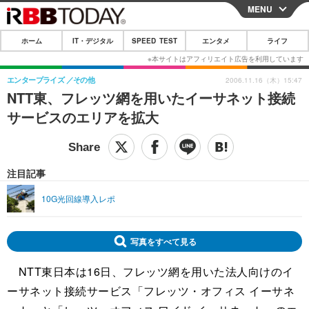
MENU
CLOSE
ホーム
IT・デジタル
SPEED TEST
エンタメ
ライフ
ホーム
IT・デジタル
エンタープライズ
その他
2006.11.16（木）15:47
NTT東、フレッツ網を用いたイーサネット接続
IT・デジタルTOP
スマートフォン
SPEED TEST
サービスのエリアを拡大
ネタ
ガジェット・ツール
エンタメ
ショッピング
その他
エンタメTOP
映画・ドラマ
ライフ
注目記事
韓流・K-POP
韓国・芸能
ライフTOP
グルメ
リリース一覧
10G光回線導入レポ
音楽
スポーツ
ペット
ショッピング
プッシュ通知の停止方法
グラビア
ブログ
写真をすべて見る
その他
NTT東日本は16日、フレッツ網を用いた法人向けのイ
ショッピング
その他
ーサネット接続サービス「フレッツ・オフィス イーサネ