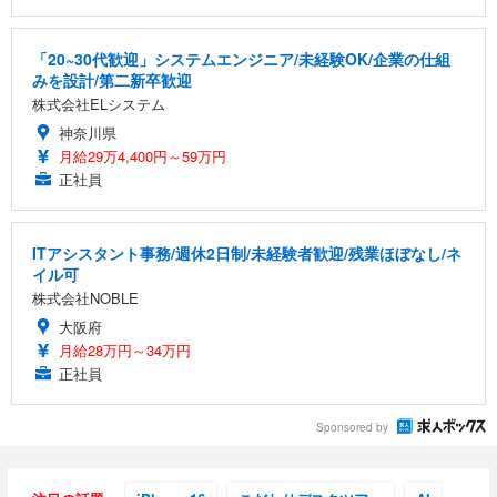
Sezlife オフィスチェア デスクチェア 疲れない テレ
【整備済み品】Dell E2724HS 27インチ 液晶モニタ
Smart Basic(スマートベーシック) 【Amazon.co.jp
ワーク チェア 強化バックレスト 30度ロッキング機
ー フルHD（1920×1080）VA 非光沢 HDMI/DisplayP
限定】 Smart Basic アイリスオーヤマ ペットシーツ
「20~30代歓迎」システムエンジニア/未経験OK/企業の仕組
能 人間工学 椅子 腰サポート 90度跳ね上げ式アーム
ort/VGA スピーカー内蔵 高さ調整 スイベル VESA対
超厚型 お徳用 ワイド 100枚入 (x 1) (ケース販売)
みを設計/第二新卒歓迎
レスト 3Dヘッドレスト ハンガー付き 高反発クッシ
応 ComfortView ビジネス向け
￥7,680
￥15,800
￥3,670
株式会社ELシステム
ョン PCチェア 通気性メッシュ ゲーミング/勉強/事
務用 おしゃれ パソコンチェア (ホワイト)
神奈川県
月給29万4,400円～59万円
ANDWINT オフィスチェア デスクチェア 肘なし メ
【MiniLED/24.5inch/280Hz/FHD】GRAPHT THE S
アイリスオーヤマ ペットシーツ 超厚型 お徳用 レギ
ッシュ 通気性 ランバーサポート付き 腰サポート ガ
HOOTER Gaming Monitor 24” Essential ゲーミン
正社員
ュラー 200枚入【Amazon.co.jp限定】
ス圧無段階昇降 360度回転 キャスター付き コンパク
グモニター QD 24.5インチ 1ms FHD 量子ドット 残
ト 幅52×奥行58.5×高さ84～96cm テレワーク 在宅
像低減 (3年保証 | 輝点保証 | 日本メーカー)
￥3,731
￥4,139
￥34,980
勤務 ブラック
ITアシスタント事務/週休2日制/未経験者歓迎/残業ほぼなし/ネ
イル可
株式会社NOBLE
大阪府
月給28万円～34万円
正社員
Sponsored by