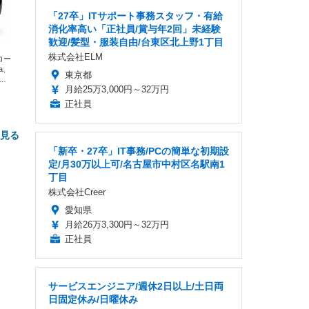
「27卒」ITサポート事務スタッフ・有給
消化率高い「正社員/賞与年2回」未経験
歓迎/髪型・服装自由/台東区北上野1丁目
株式会社ELM
エコー
xa、
東京都
な
月給25万3,000円～32万円
正社員
と見る
「新卒・27卒」IT事務/PCの簡単な初期設
定/月30万以上可/名古屋市中村区名駅南1
丁目
株式会社Creer
愛知県
月給26万3,300円～32万円
正社員
FHD】
ェ
ット
 メ
レギ
 ゲ
ーサ
サービスエンジニア/週休2日以上/土日両
ンチ
 ガ
日固定休み/日曜休み
 (3
回