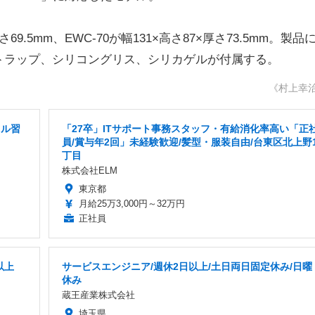
9.5mm、EWC-70が幅131×高さ87×厚さ73.5mm。製品
トラップ、シリコングリス、シリカゲルが付属する。
《村上幸
キル習
「27卒」ITサポート事務スタッフ・有給消化率高い「正
員/賞与年2回」未経験歓迎/髪型・服装自由/台東区北上野
丁目
株式会社ELM
東京都
月給25万3,000円～32万円
正社員
以上
サービスエンジニア/週休2日以上/土日両日固定休み/日曜
休み
蔵王産業株式会社
埼玉県