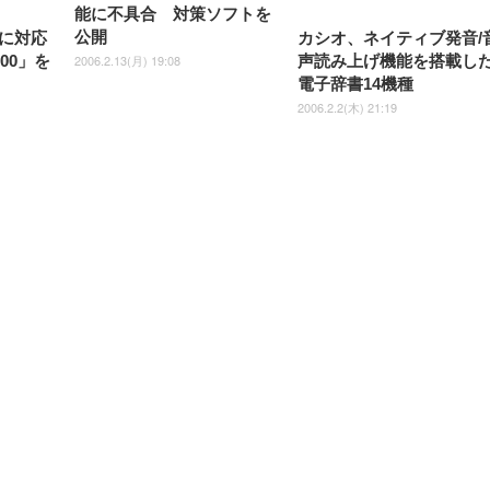
￥7,680
￥7,680
￥3,670
子 腰サポート 90度跳ね上げ
スピーカー内蔵 高さ調整 ス
腰サポート 90度跳ね上げ式ア
ワイド 100枚入 (x 1) (ケース
年保証 | 輝点保証 | 日本メーカ
能に不具合 対策ソフトを
転 キャスター付き コ
式アームレスト 3Dヘッドレス
イベル VESA対応
ームレスト 3Dヘッドレスト
販売)
クト 幅52×奥行58.5×
公開
に対応
カシオ、ネイティブ発音/
ト ハンガー付き 高反発クッシ
ComfortView ビジネス向け
ハンガー付き 高反発クッショ
84～96cm テレワーク
ョン PCチェア 通気性メッシ
ン PCチェア 通気性メッシュ
2006.2.13(月) 19:08
200」を
声読み上げ機能を搭載し
宅勤務 ブラック
ュ ゲーミング/勉強/事務用 お
ゲーミング/勉強/事務用 おし
電子辞書14機種
しゃれ パソコンチェア (ブラ
ゃれ パソコンチェア (ホワイ
ック)
ト)
2006.2.2(木) 21:19