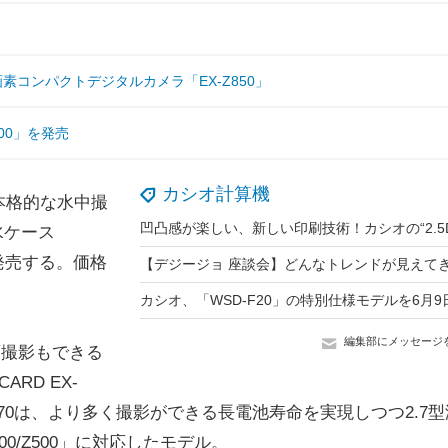
素コンパクトデジタルカメラ「EX-Z850」
00」を発売
カシオ計算機
本格的な水中撮
水ケース
に発売する。価格
編集部にメッセージ
画撮影もできる
RD EX-
C-70は、より多く撮影ができる長電池寿命を実現しつつ2.7型
600/Z500」に対応したモデル。