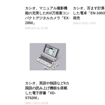
￥5,699
￥3,373
￥27,999
￥3,234
椅子 360度回転 座面昇降 強化
ナイロン樹脂ベース 通気性メ
カシオ、マニュアル撮影機
カシオ、百ます計算
ッシュ 在宅ワーク H-
WY01(黒網+黒枠+黒足)
能の充実した810万画素コン
した電卓「EN-100/
パクトデジタルカメラ「EX-
発売
Z850」
2006.2.15(水) 19:25
2006.2.21(火) 21:30
カシオ、英語や独語など6カ
国語の読み上げ機能を搭載
した電子辞書「XD-
ST6200」
2006.1.23(月) 20:38