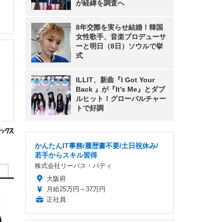
が経緯を調査へ
8年交際を実らせ結婚！韓国
女性歌手、音楽プロデューサ
ーと明日（8日）ソウルで挙
式
ILLIT、新曲『I Got Your
Back 』が『It’s Me』とダブ
ルヒット！グローバルチャー
トで好調
かんたんIT事務/履歴書不要/土日祝休み/
若手からスキル習得
株式会社リーパス・バディ
大阪府
月給25万円～37万円
正社員