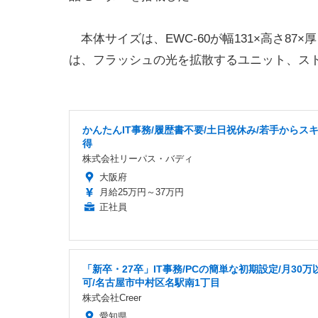
本体サイズは、EWC-60が幅131×高さ87×厚さ6
は、フラッシュの光を拡散するユニット、ス
かんたんIT事務/履歴書不要/土日祝休み/若手からス
得
株式会社リーパス・バディ
大阪府
月給25万円～37万円
正社員
「新卒・27卒」IT事務/PCの簡単な初期設定/月30万
可/名古屋市中村区名駅南1丁目
株式会社Creer
愛知県