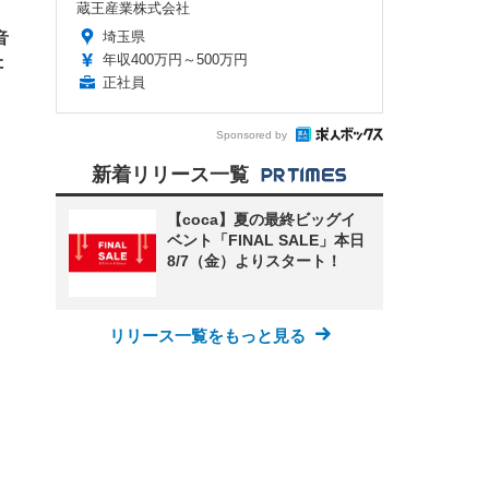
蔵王産業株式会社
ー)
ンパ
高さ
埼玉県
音
 在
年収400万円～500万円
た
正社員
Sponsored by
新着リリース一覧
【coca】夏の最終ビッグイ
ベント「FINAL SALE」本日
8/7（金）よりスタート！
リリース一覧をもっと見る