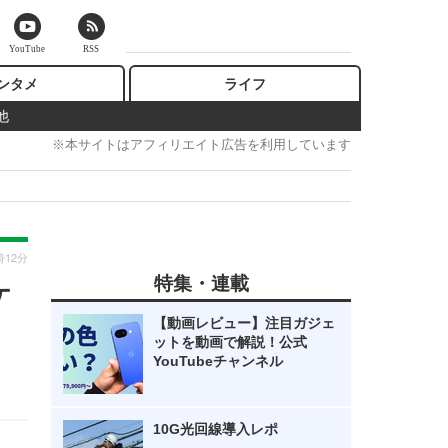
YouTube
RSS
ンタメ
ライフ
他
※本サイトはアフィリエイト広告を利用しています
時12分
特集・連載
ケ
【動画レビュー】注目ガジェ
ットを動画で解説！公式
YouTubeチャンネル
10G光回線導入レポ