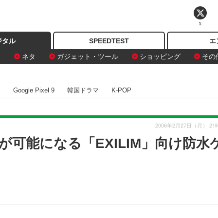
X
ジタル
SPEEDTEST
エ
ン
ネタ
ガジェット・ツール
ショッピング
その
I
Google Pixel 9
韓国ドラマ
K-POP
2006年2月27日（月） 21
が可能になる「EXILIM」向け防水