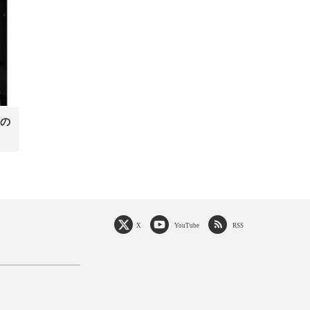
の
X
YouTube
RSS