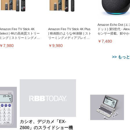
Amazon Echo Dot (
Amazon Fire TV Stick 4K
Amazon Fire TV Stick 4K Plus
ドット) 第5世代 - Ale
Select | 4Kの高画質ストリー
| 映画館のような4K体験 | スト
センサー搭載、鮮やか
ミング | ストリーミングメデ
リーミングメディアプレイヤ
サウンド｜チャコール
￥7,480
ィアプレイヤー
ー
￥7,980
￥9,980
>> もっ
【整備済み品】Dell
【MiniLED/24.5inch/280Hz/
正品】27"ゲーミングモ
ANDWINT オフィスチ
アイリスオーヤマ ペ
Sezlife オフィスチェア デスク
ネオ・ルーライフ ネオ・オム
E2724HS 27インチ 液晶モ
Sezlife オフィスチェア デスク
Smart Basic(スマートベーシ
GRAPHT THE SHOOTER
ー DualSense 充電フッ
ア デスクチェア 肘なし
シーツ 超厚型 お徳用 
チェア 疲れない テレワーク
ツ L 中型犬用 26枚入り 単品
ニター フル
チェア 疲れない テレワーク
ック) 【Amazon.co.jp限定】
Gaming Monitor 24” Essential
き（CFI-ZDM1J）
ッシュ 通気性 ランバ
ュラー 200枚入
カシオ、デジカメ「EX-
チェア 強化バックレスト 30
HD（1920×1080）VA 非光
チェア 強化バックレスト 30度
Smart Basic アイリスオーヤマ
ーミングモニター QD 24.5イ
ポート付き 腰サポート
【Amazon.co.jp限定】
￥1,800
￥15,800
Z600」のスライドショー機
￥34,980
9,979
度ロッキング機能 人間工学 椅
沢 HDMI/DisplayPort/VGA
ロッキング機能 人間工学 椅子
ペットシーツ 超厚型 お徳用
￥4,139
￥3,731
1ms FHD 量子ドット 残像低減
ス圧無段階昇降 360度