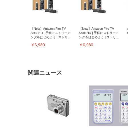
【New】Amazon Fire TV
【New】Amazon Fire TV
Stick HD | 手軽にストリーミ
Stick HD | 手軽にストリーミ
ングをはじめよう | ストリー
ングをはじめよう | ストリー
ミングメディアプレイヤー
ミングメディアプレイヤー
￥6,980
￥6,980
関連ニュース
EIZO ビジネス向けプレミア
EIZO ビジネス向けプレミア
【純
[EdoErgo] オフィスチェア 椅
Amazonベーシック ペットシ
SIHOO B100 オフィスチェア
Amazonベーシック ペットシ
ムモニター | FlexScan
ムモニター | FlexScan
ニタ
子 テレワーク 疲れない 跳ね
ーツ 薄型 レギュラー 1回使い
／デスクチェア メッシュチェ
ーツ 厚型 ワイド 42枚x2袋(84
EV3240X-WT | 31.5型4K
EV2740X-WT | 27.0型4K
ク付
上げ式アームレスト コンパク
捨て 無香料 ホワイト 300枚
ア 人間工学 疲れない ブラッ
枚) ホワイト(吸収面:ライトブ
UHD・USB Type-C・ホワイ
UHD・USB Type-C・ホワイ
ト 約105度ロッキング pc 事務
￥105,595
￥109,572
ク
ルー)
￥4
ト
ト