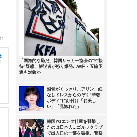
に
治》
社
「国際的な恥だ」韓国サッカー協会の“性接
1
待”疑惑、解説者が怒り爆発…W杯・五輪予
選も対象か
鎖骨がくっきり…アリン、紐
なしドレスからのぞく“華奢
ボディ”に釘付け「お美し
い」「見惚れた」
韓国YGエンタ社屋を襲撃し
たのは日本人…ゴルフクラブ
で出入口の一部を破損、警察