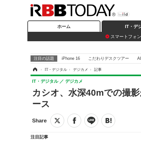
ホーム
IT・デ
スマートフォ
注目の話題
iPhone 16
こだわりデスクツアー
A
ホーム
›
IT・デジタル
›
デジカメ
›
記事
IT・デジタル
デジカメ
カシオ、水深40mでの撮影
ース
注目記事