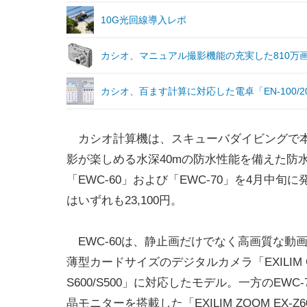
10G光回線導入レポ
カシオ、マニュアル撮影機能の充実した810万画
カシオ、百ます計算に対応した電卓「EN-100/2
カシオ計算機は、スキューバダイビングで
影が楽しめる水深40mの防水性能を備えた防
「EWC-60」および「EWC-70」を4月中旬
はいずれも23,100円。
EWC-60は、静止画だけでなく高画質な動
薄型カードサイズのデジタルカメラ「EXILIM CA
S600/S500」に対応したモデル。一方のEW
晶モニターを搭載した「EXILIM ZOOM EX-Z