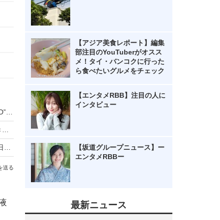
【アジア美食レポート】編集
部注目のYouTuberがオスス
メ！タイ・バンコクに行った
ら食べたいグルメをチェック
【エンタメRBB】注目の人に
インタビュー
凹凸感が楽しい、新しい印刷技術！カシオの“2.5D”プリンタを体験してきた
【デジージョ 座談会】どんなトレンドが見えてきた？あらためて振り返る「CES 2018」
カシオ、「WSD-F20」の特別仕様モデルを6月9日発売
【坂道グループニュース】ー
エンタメRBBー
を送る
液
最新ニュース