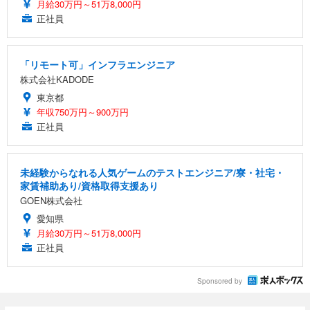
ス圧無段階昇降 360度回転 キャスター付き コンパク
グモニター QD 24.5インチ 1ms FHD 量子ドット 残
月給30万円～51万8,000円
ト 幅52×奥行58.5×高さ84～96cm テレワーク 在宅
像低減 (3年保証 | 輝点保証 | 日本メーカー)
￥3,731
正社員
￥4,139
￥34,980
勤務 ブラック
「リモート可」インフラエンジニア
株式会社KADODE
東京都
年収750万円～900万円
正社員
未経験からなれる人気ゲームのテストエンジニア/寮・社宅・
家賃補助あり/資格取得支援あり
GOEN株式会社
愛知県
月給30万円～51万8,000円
正社員
Sponsored by