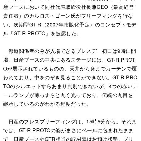
産ブースにおいて同社代表取締役社長兼CEO（最高経営
責任者）のカルロス・ゴーン氏がブリーフィングを行な
い、次期型GT-R（2007年市販化予定）のコンセプトモデ
ル「GT-R PROTO」を披露した。
報道関係者のみが入場できるプレスデー初日は9時に開
場。日産ブースの中央にあるステージには、GT-R PROT
Oが展示されているものの、天井から床までカーテンで覆
われており、中をのぞき見ることができない。GT-R PRO
TOのシルエットすらあまり判別できないが、4つの赤いテ
ールランプが薄っすらと丸く光っており、伝統の丸目を
継承しているのがわかる程度だった。
日産のプレスブリーフィングは、15時5分から。それま
では、GT-R PROTOの姿がまさにベールに包まれたまま
で、日産ブースやGTR担当の取材陣はお預け状態。ブリ