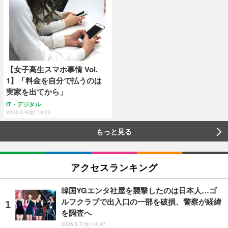
【女子高生スマホ事情 Vol.
1】「料金を自分で払うのは
実家を出てから」
IT・デジタル
2016.3.4(金) 10:00
もっと見る
アクセスランキング
韓国YGエンタ社屋を襲撃したのは日本人…ゴ
ルフクラブで出入口の一部を破損、警察が経緯
を調査へ
2026.8.7(金) 18:47