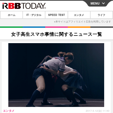
MENU
CLOSE
ホーム
IT・デジタル
SPEED TEST
エンタメ
ライフ
ホーム
IT・デジタル
女子高生スマホ事情に関するニュース一覧
IT・デジタルTOP
スマートフォン
SPEED TEST
ネタ
ガジェット・ツール
エンタメ
ショッピング
その他
エンタメTOP
映画・ドラマ
ライフ
韓流・K-POP
韓国・芸能
ライフTOP
グルメ
リリース一覧
音楽
スポーツ
ペット
ショッピング
プッシュ通知の停止方法
グラビア
ブログ
その他
ショッピング
その他
エンタメ
2017.5.12(金) 11:40