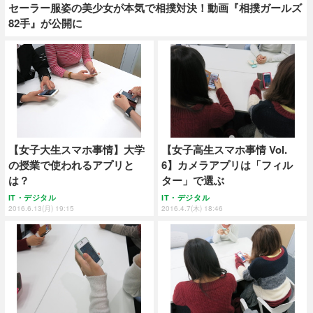
セーラー服姿の美少女が本気で相撲対決！動画『相撲ガールズ
82手』が公開に
【女子大生スマホ事情】大学
【女子高生スマホ事情 Vol.
の授業で使われるアプリと
6】カメラアプリは「フィル
は？
ター」で選ぶ
IT・デジタル
IT・デジタル
2016.6.13(月) 19:15
2016.4.7(木) 18:46