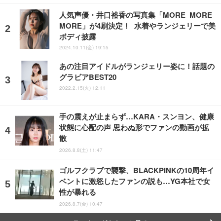
人気声優・井口裕香の写真集「MORE MORE
MORE」が4刷決定！ 水着やランジェリーで美
ボディ披露
2024.10.11(金) 19:15
あの注目アイドルがランジェリー姿に！話題の
グラビアBEST20
2022.2.15(火) 12:11
手の震えが止まらず…KARA・スンヨン、健康
状態に心配の声 思わぬ形でファンの動画が拡
散
2026.8.8(土) 11:47
ゴルフクラブで襲撃、BLACKPINKの10周年イ
ベントに激怒したファンの説も…YG本社で女
性が暴れる
2026.8.7(金) 10:47