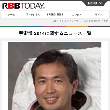
MENU
CLOSE
ホーム
IT・デジタル
SPEED TEST
エンタメ
ライフ
ホーム
IT・デジタル
宇宙博 2014に関するニュース一覧
IT・デジタルTOP
スマートフォン
SPEED TEST
ネタ
ガジェット・ツール
エンタメ
ショッピング
その他
エンタメTOP
映画・ドラマ
ライフ
韓流・K-POP
韓国・芸能
ライフTOP
グルメ
リリース一覧
音楽
スポーツ
ペット
ショッピング
プッシュ通知の停止方法
グラビア
ブログ
その他
ショッピング
その他