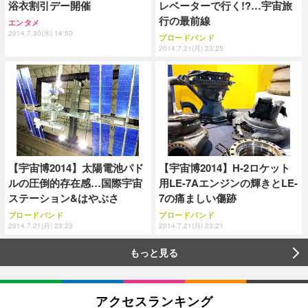
浴衣割引デー開催
レベーターで行く!?…宇宙旅
行の最前線
エンタメ
2014.7.30(水) 14:50
ブロードバンド
2014.7.21(月) 23:25
【宇宙博2014】太陽電池パド
【宇宙博2014】H-2ロケット
ルの圧倒的存在感…国際宇宙
用LE-7Aエンジンの輝きとLE-
ステーション&はやぶさ
7の痛ましい傷跡
ブロードバンド
ブロードバンド
2014.7.21(月) 23:23
2014.7.21(月) 23:21
もっと見る
アクセスランキング