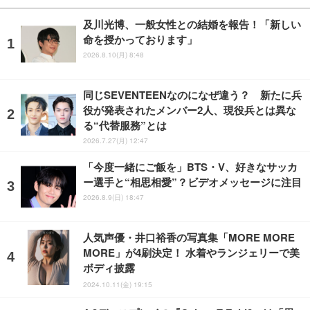
及川光博、一般女性との結婚を報告！「新しい
命を授かっております」
2026.8.10(月) 8:48
同じSEVENTEENなのになぜ違う？ 新たに兵
役が発表されたメンバー2人、現役兵とは異な
る“代替服務”とは
2026.7.27(月) 12:47
「今度一緒にご飯を」BTS・V、好きなサッカ
ー選手と“相思相愛”？ビデオメッセージに注目
2026.8.9(日) 18:47
人気声優・井口裕香の写真集「MORE MORE
MORE」が4刷決定！ 水着やランジェリーで美
ボディ披露
2024.10.11(金) 19:15