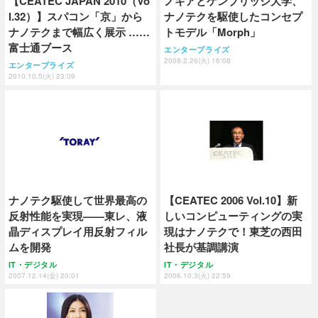
【CEATEC JAPAN 2010（Vo
ノキアとケンブリッジ大学、
l.32）】スパコン「京」から
ナノテクを駆使したコンセプ
ナノテクまで幅広く展示 ……
トモデル「Morph」
富士通ブース
エンタープライズ
2008.2.26(火) 16:08
エンタープライズ
2010.10.5(火) 23:09
ナノテク駆使して世界最高の
【CEATEC 2006 Vol.10】新
反射性能を実現——東レ、液
しいコンピューティングの実
晶ディスプレイ用反射フィル
現はナノテクで！東芝の西田
ムを開発
社長が基調講演
IT・デジタル
IT・デジタル
2007.12.14(金) 20:01
2006.10.3(火) 22:59