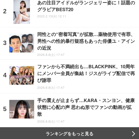
あの注目アイドルがランジェリー姿に！話題の
グラビアBEST20
2022.2.15(火) 12:11
同性との“密着写真”が拡散…薬物使用で有罪、
男性への性的暴行疑惑もあった俳優ユ・アイン
の近況
2026.8.8(土) 17:47
ファンから不満続出も…BLACKPINK、10周年
にメンバー全員が集結！ジスがライブ配信で再
び謝罪
2026.8.8(土) 17:47
手の震えが止まらず…KARA・スンヨン、健康
状態に心配の声 思わぬ形でファンの動画が拡
散
2026.8.8(土) 11:47
ランキングをもっと見る