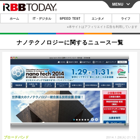
MENU
CLOSE
ホーム
IT・デジタル
SPEED TEST
エンタメ
ライフ
ホーム
IT・デジタル
ナノテクノロジーに関するニュース一覧
IT・デジタルTOP
スマートフォン
SPEED TEST
ネタ
ガジェット・ツール
エンタメ
ショッピング
その他
エンタメTOP
映画・ドラマ
ライフ
韓流・K-POP
韓国・芸能
ライフTOP
グルメ
リリース一覧
音楽
スポーツ
ペット
ショッピング
プッシュ通知の停止方法
グラビア
ブログ
その他
ショッピング
その他
ブロードバンド
2014.1.28(火) 21:15