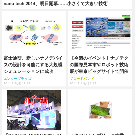
nano tech 2014、明日開幕……小さくて大きい技術
富士通研、新しいナノデバイ
【今週のイベント】ナノテク
スの設計を可能にする大規模
の国際見本市やロボット技術
シミュレーションに成功
展が東京ビッグサイトで開催
エンタープライズ
ブロードバンド
2011.8.8(月) 17:15
2011.7.11(月) 8:15