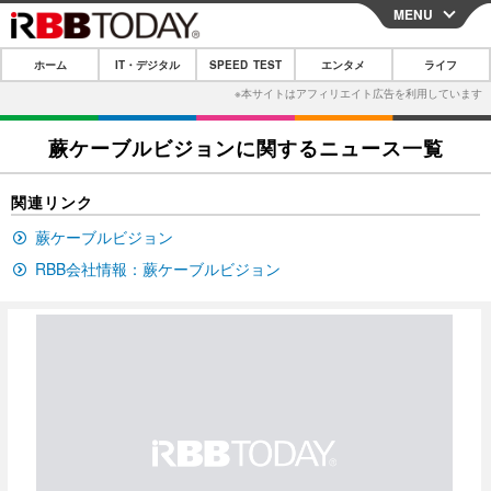
MENU
CLOSE
ホーム
IT・デジタル
SPEED TEST
エンタメ
ライフ
ホーム
IT・デジタル
蕨ケーブルビジョンに関するニュース一覧
IT・デジタルTOP
スマートフォン
SPEED TEST
関連リンク
ネタ
ガジェット・ツール
エンタメ
蕨ケーブルビジョン
ショッピング
その他
エンタメTOP
映画・ドラマ
ライフ
RBB会社情報：蕨ケーブルビジョン
韓流・K-POP
韓国・芸能
ライフTOP
グルメ
リリース一覧
音楽
スポーツ
ペット
ショッピング
プッシュ通知の停止方法
グラビア
ブログ
その他
ショッピング
その他