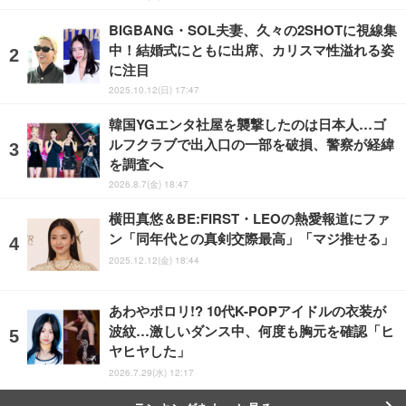
BIGBANG・SOL夫妻、久々の2SHOTに視線集
中！結婚式にともに出席、カリスマ性溢れる姿
に注目
2025.10.12(日) 17:47
韓国YGエンタ社屋を襲撃したのは日本人…ゴ
ルフクラブで出入口の一部を破損、警察が経緯
を調査へ
2026.8.7(金) 18:47
横田真悠＆BE:FIRST・LEOの熱愛報道にファ
ン「同年代との真剣交際最高」「マジ推せる」
2025.12.12(金) 18:44
あわやポロリ!? 10代K-POPアイドルの衣装が
波紋…激しいダンス中、何度も胸元を確認「ヒ
ヤヒヤした」
2026.7.29(水) 12:17