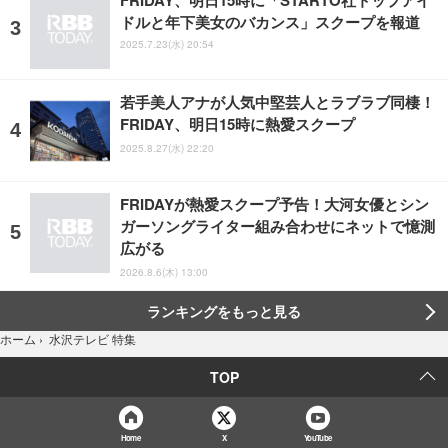
ドルと年下美女のバカンス」スクープを報道
2025.7.23(水) 20:54
若手美人アナが人気中堅芸人とラブラブ同棲！
FRIDAY、明日15時に熱愛スクープ
2025.8.27(水) 22:20
FRIDAYが熱愛スクープ予告！大河女優とシン
ガーソングライター組み合わせにネットで憶測
広がる
2026.8.6(木) 13:00
ランキングをもっと見る
水沢テレビ 特集
ホーム
›
TOP
Home
X
YouTube