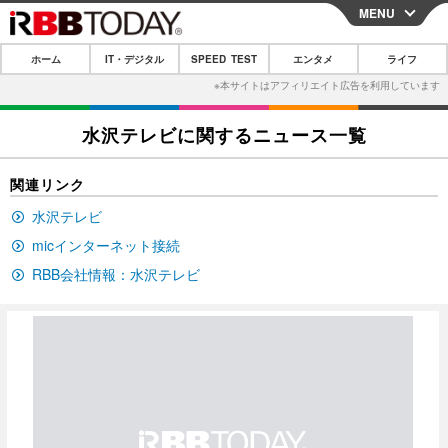
MENU
CLOSE
ホーム
IT・デジタル
SPEED TEST
エンタメ
ライフ
ホーム
IT・デジタル
水沢テレビに関するニュース一覧
IT・デジタルTOP
スマートフォン
SPEED TEST
関連リンク
ネタ
ガジェット・ツール
エンタメ
水沢テレビ
ショッピング
その他
エンタメTOP
映画・ドラマ
ライフ
micインターネット接続
RBB会社情報：水沢テレビ
韓流・K-POP
韓国・芸能
ライフTOP
グルメ
リリース一覧
音楽
スポーツ
ペット
ショッピング
プッシュ通知の停止方法
グラビア
ブログ
その他
ショッピング
その他