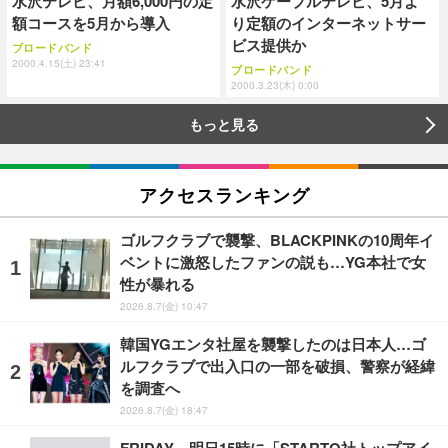
水沢テレビ、月額6,000円の定
水沢ケーブルテレビ、5月よ
額コースを5月から導入
り定額のインターネットサー
ビス提供か
ブロードバンド
2000.4.15(土) 23:41
ブロードバンド
2000.3.23(木) 0:00
もっと見る
アクセスランキング
ゴルフクラブで襲撃、BLACKPINKの10周年イ
ベントに激怒したファンの説も…YG本社で女
性が暴れる
2026.8.7(金) 10:47
韓国YGエンタ社屋を襲撃したのは日本人…ゴ
ルフクラブで出入口の一部を破損、警察が経緯
を調査へ
2026.8.7(金) 18:47
FRIDAY、明日15時に「STARTO社トップアイ