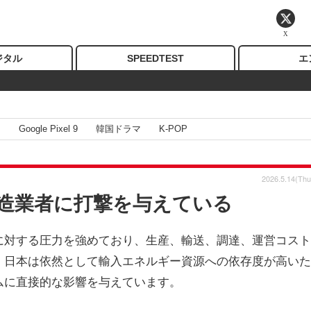
X
ジタル
SPEEDTEST
エ
I
Google Pixel 9
韓国ドラマ
K-POP
2026.5.14(Thu
造業者に打撃を与えている
に対する圧力を強めており、生産、輸送、調達、運営コスト
。日本は依然として輸入エネルギー資源への依存度が高いた
ムに直接的な影響を与えています。