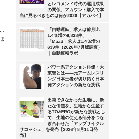
とレコメンド時代の運用成果
の関係、アカウント購入で本
当に見るべきものは何か2026【アカバイ】
し、
「自動運転」求人は前月比
1.4％増の6,838件、
ま
「MaaS」求人は1.4％増の
639件（2026年7月版調査）
｜自動運転ラボ
パワー系アクション俳優・大
東賢とは――元アームレスリ
ング日本王者が切り拓く日本
発アクションの新たな挑戦
出荷できなかった生地に、新
たな価値を。生地から生産す
るTO&FROが新たな挑戦とし
て、生地の使える部分をつな
ぎ合わせた「アップサイクル
サコッシュ」を発売【2026年8月11日発
売】