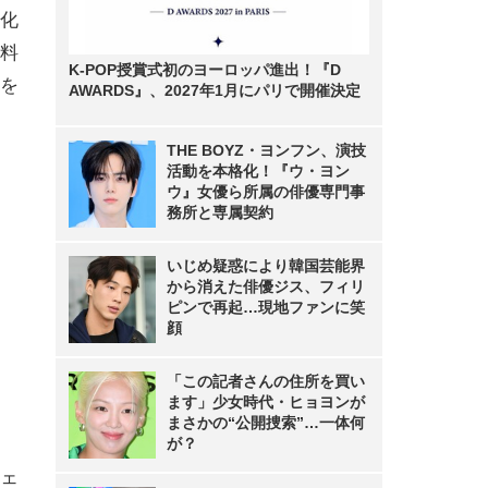
化
料
K-POP授賞式初のヨーロッパ進出！『D
を
AWARDS』、2027年1月にパリで開催決定
THE BOYZ・ヨンフン、演技
活動を本格化！『ウ・ヨン
ウ』女優ら所属の俳優専門事
務所と専属契約
いじめ疑惑により韓国芸能界
から消えた俳優ジス、フィリ
ピンで再起…現地ファンに笑
顔
「この記者さんの住所を買い
ます」少女時代・ヒョヨンが
まさかの“公開捜索”…一体何
が？
ェ