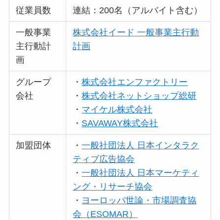
従業員数
連結：200名（アルバイト含む）
一般事業
株式会社イード 一般事業主行動
主行動計
計画
画
グループ
・
株式会社エンファクトリー
会社
・
株式会社ネットショップ総研
・
マイケル株式会社
・
SAVAWAY株式会社
加盟団体
・
一般社団法人 日本インタラク
ティブ広告協会
・
一般社団法人 日本マーケティ
ング・リサーチ協会
・
ヨーロッパ世論・市場調査協
会（ESOMAR）