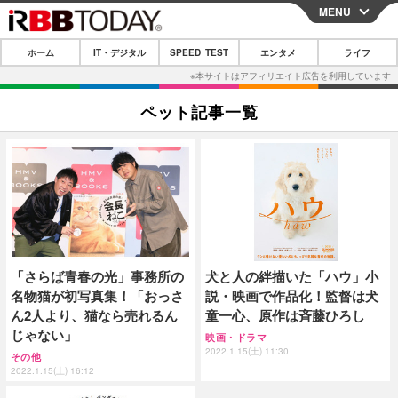
MENU
CLOSE
ホーム
IT・デジタル
SPEED TEST
エンタメ
ライフ
ホーム
IT・デジタル
ペット記事一覧
IT・デジタルTOP
スマートフォン
SPEED TEST
ネタ
ガジェット・ツール
エンタメ
ショッピング
その他
エンタメTOP
映画・ドラマ
ライフ
韓流・K-POP
韓国・芸能
ライフTOP
グルメ
リリース一覧
「さらば青春の光」事務所の
犬と人の絆描いた「ハウ」小
音楽
スポーツ
ペット
ショッピング
プッシュ通知の停止方法
名物猫が初写真集！「おっさ
説・映画で作品化！監督は犬
グラビア
ブログ
ん2人より、猫なら売れるん
童一心、原作は斉藤ひろし
その他
じゃない」
映画・ドラマ
ショッピング
その他
2022.1.15(土) 11:30
その他
2022.1.15(土) 16:12