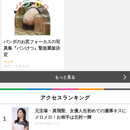
パンダのお尻フォーカスの写
真集『パンけつ』緊急重版決
定
ペット
2022.1.12(水) 6:26
もっと見る
アクセスランキング
元宝塚・真飛聖、女優人生初めての濃厚キスに
メロメロ！お相手は北村一輝
2018.8.3(金) 21:21