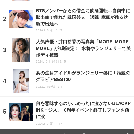
BTSメンバーからの借金に飲酒運転…自粛中に
脳出血で倒れた韓国芸人、退院 麻痺が残る状
態で出廷へ
2026.8.9(日) 12:47
人気声優・井口裕香の写真集「MORE MORE
MORE」が4刷決定！ 水着やランジェリーで美
ボディ披露
2024.10.11(金) 19:15
あの注目アイドルがランジェリー姿に！話題の
グラビアBEST20
2022.2.15(火) 12:11
何を意味するのか…めったに泣かないBLACKP
INK・ジス、10周年イベント終了しファンを前
に涙
2026.8.9(日) 11:17