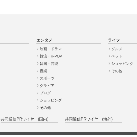
エンタメ
ライフ
映画・ドラマ
グルメ
韓流・K-POP
ペット
韓国・芸能
ショッピング
音楽
その他
スポーツ
グラビア
ブログ
ショッピング
その他
共同通信PRワイヤー(国内)
共同通信PRワイヤー(海外)