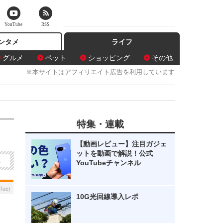
YouTube
RSS
ンタメ
ライフ
グルメ
ペット
ショッピング
その他
※本サイトはアフィリエイト広告を利用しています
特集・連載
【動画レビュー】注目ガジェ
ットを動画で解説！公式
2
YouTubeチャンネル
Tue)
10G光回線導入レポ