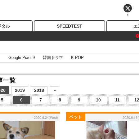
X
ジタル
SPEEDTEST
エ
I
Google Pixel 9
韓国ドラマ
K-POP
事一覧
020
2019
2018
»
5
6
7
8
9
10
11
1
ペット
2020.6.24(Wed)
2020.6.16(