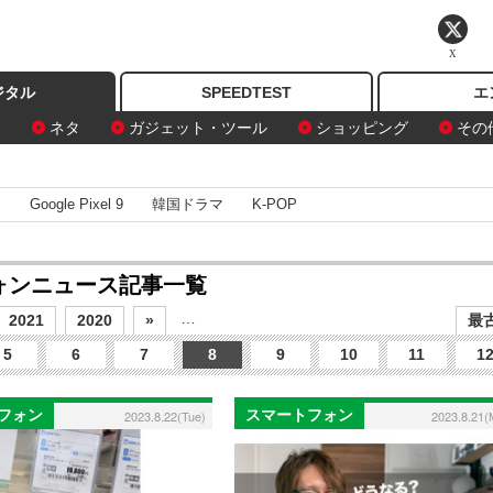
X
ジタル
SPEEDTEST
エ
ン
ネタ
ガジェット・ツール
ショッピング
その
I
Google Pixel 9
韓国ドラマ
K-POP
フォンニュース記事一覧
…
2021
2020
»
最古
5
6
7
8
9
10
11
1
フォン
スマートフォン
2023.8.22(Tue)
2023.8.21(