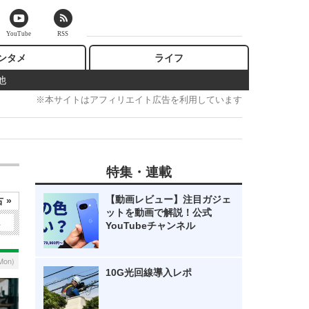
YouTube
RSS
ンタメ
ライフ
他
※本サイトはアフィリエイト広告を利用しています
特集・連載
【動画レビュー】注目ガジェ
 »
ットを動画で解説！公式
2
YouTubeチャンネル
Mon)
10G光回線導入レポ