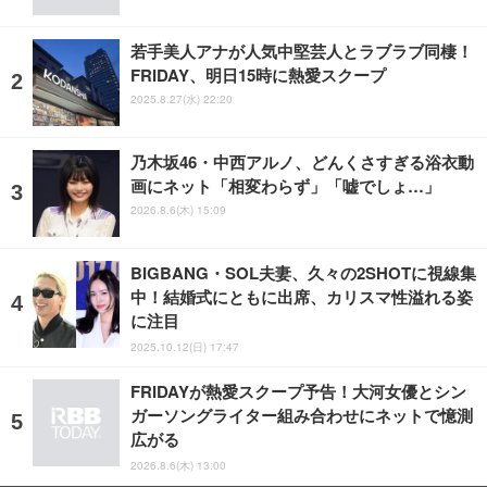
若手美人アナが人気中堅芸人とラブラブ同棲！
FRIDAY、明日15時に熱愛スクープ
2025.8.27(水) 22:20
乃木坂46・中西アルノ、どんくさすぎる浴衣動
画にネット「相変わらず」「嘘でしょ…」
2026.8.6(木) 15:09
BIGBANG・SOL夫妻、久々の2SHOTに視線集
中！結婚式にともに出席、カリスマ性溢れる姿
に注目
2025.10.12(日) 17:47
FRIDAYが熱愛スクープ予告！大河女優とシン
ガーソングライター組み合わせにネットで憶測
広がる
2026.8.6(木) 13:00