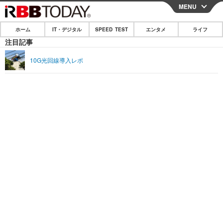
MENU
CLOSE
ホーム
IT・デジタル
SPEED TEST
エンタメ
ライフ
ホーム
注目記事
IT・デジタル
10G光回線導入レポ
IT・デジタルTOP
スマートフォン
SPEED TEST
ネタ
ガジェット・ツール
エンタメ
ショッピング
その他
エンタメTOP
映画・ドラマ
ライフ
韓流・K-POP
韓国・芸能
ライフTOP
グルメ
リリース一覧
音楽
スポーツ
ペット
ショッピング
プッシュ通知の停止方法
グラビア
ブログ
その他
ショッピング
その他