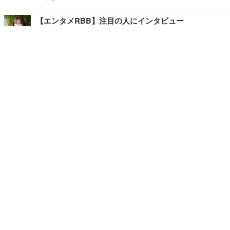
【エンタメRBB】注目の人にインタビュー
【坂道グループニュース】ーエンタメRBBー
今観るべきオススメ「韓国ドラマ」
快適デスクのヒントが満載！こだわりデスクツアー
【進化するオフィス】
写真・画像
ホーム
›
エンタメ
›
韓国・芸能
›
記事
›
TOP