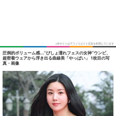
圧倒的ボリューム感…“びしょ濡れフェスの女神”ウンビ、
超密着ウェアから浮き出る曲線美「やっばい」 1枚目の写
真・画像