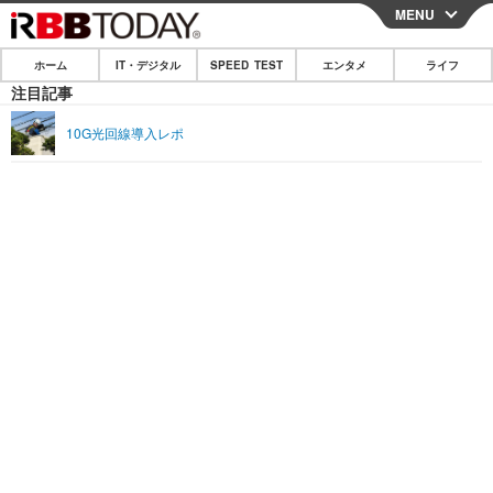
MENU
CLOSE
ホーム
IT・デジタル
SPEED TEST
エンタメ
ライフ
ホーム
注目記事
IT・デジタル
10G光回線導入レポ
IT・デジタルTOP
スマートフォン
SPEED TEST
ネタ
ガジェット・ツール
エンタメ
ショッピング
その他
エンタメTOP
映画・ドラマ
ライフ
韓流・K-POP
韓国・芸能
ライフTOP
グルメ
リリース一覧
音楽
スポーツ
ペット
ショッピング
プッシュ通知の停止方法
グラビア
ブログ
その他
ショッピング
その他