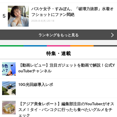
バスケ女子・すみぽん、「破壊力抜群」水着オ
フショットにファン悶絶
2026.8.6(木) 20:18
ランキングをもっと見る
特集・連載
【動画レビュー】注目ガジェットを動画で解説！公式Y
ouTubeチャンネル
10G光回線導入レポ
【アジア美食レポート】編集部注目のYouTuberがオス
スメ！タイ・バンコクに行ったら食べたいグルメをチ
ェック