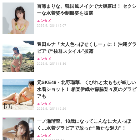
百瀬まりな、韓国風メイクで大胆露出！ セクシ
ーな水着姿や制服姿を披露
エンタメ
2025.5.12(月) 19:07
豊田ルナ「大人色っぽせくしー」に！ 沖縄グラ
ビアで“抜群スタイル”披露
エンタメ
2025.5.12(月) 18:36
元SKE48・北野瑠華、くびれと太ももが眩しい
水着ショット！ 相楽伊織や森脇梨々夏のグラビ
アも
エンタメ
2025.5.12(月) 12:29
一ノ瀬瑠菜、18歳になってこんなに大人っぽ
く…水着グラビアで放った“新たな魅力”！
エンタメ