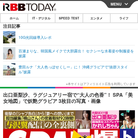
MENU
CLOSE
ホーム
IT・デジタル
SPEED TEST
エンタメ
ライフ
ホーム
注目記事
IT・デジタル
10G光回線導入レポ
IT・デジタルTOP
スマートフォン
SPEED TEST
百瀬まりな、韓国風メイクで大胆露出！ セクシーな水着姿や制服姿を
披露
ネタ
ガジェット・ツール
エンタメ
豊田ルナ「大人色っぽせくしー」に！ 沖縄グラビアで“抜群スタイ
ショッピング
その他
ル”披露
エンタメTOP
映画・ドラマ
ライフ
韓流・K-POP
韓国・芸能
ライフTOP
グルメ
リリース一覧
出口亜梨沙、ラグジュアリー宿で“大人の色香”！ SPA「美
音楽
スポーツ
ペット
ショッピング
女地図」で妖艶グラビア 3枚目の写真・画像
プッシュ通知の停止方法
グラビア
ブログ
その他
ショッピング
その他