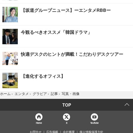
【坂道グループニュース】ーエンタメRBBー
今観るべきオススメ「韓国ドラマ」
快適デスクのヒントが満載！こだわりデスクツアー
【進化するオフィス】
写真・画像
ホーム
›
エンタメ
›
グラビア
›
記事
›
TOP
Home
X
YouTube
お問合せ
広告掲載
会社概要
個人情報保護方針