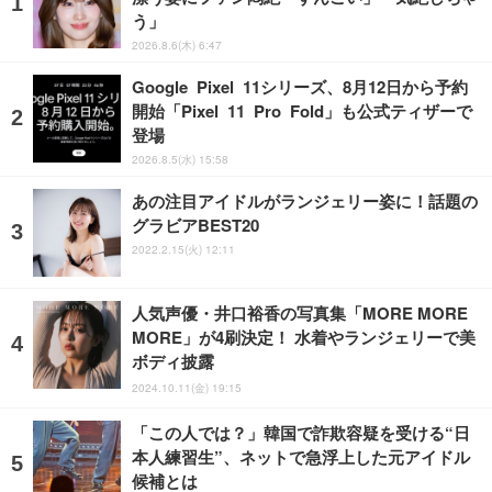
う」
2026.8.6(木) 6:47
Google Pixel 11シリーズ、8月12日から予約
開始「Pixel 11 Pro Fold」も公式ティザーで
登場
2026.8.5(水) 15:58
あの注目アイドルがランジェリー姿に！話題の
グラビアBEST20
2022.2.15(火) 12:11
人気声優・井口裕香の写真集「MORE MORE
MORE」が4刷決定！ 水着やランジェリーで美
ボディ披露
2024.10.11(金) 19:15
「この人では？」韓国で詐欺容疑を受ける“日
本人練習生”、ネットで急浮上した元アイドル
候補とは