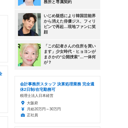
務所と専属契約
いじめ疑惑により韓国芸能界
から消えた俳優ジス、フィリ
ピンで再起…現地ファンに笑
顔
「この記者さんの住所を買い
ます」少女時代・ヒョヨンが
まさかの“公開捜索”…一体何
が？
全
会計事務所スタッフ 決算処理業務 完全週
休2日制/在宅勤務可
税理士法人日本経営
大阪府
月給20万円～30万円
正社員