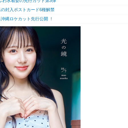
わふわ水着姿の先行カット第3弾
集の封入ポストカード6種解禁
集沖縄ロケカット先行公開 ！