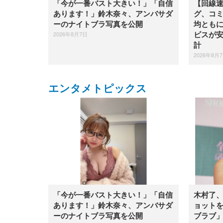
「今が一番バスト大きい！」「自信
【回線速
あります！」鈴木奈々、アンバサダ
グ、コミ
ーのナイトブラ写真を公開
均とも
2026年8月7日
ビスが安
計
2026年8月
エンタメトピックス
「今が一番バスト大きい！」「自信
木村了
あります！」鈴木奈々、アンバサダ
ョット
ーのナイトブラ写真を公開
ブラブ