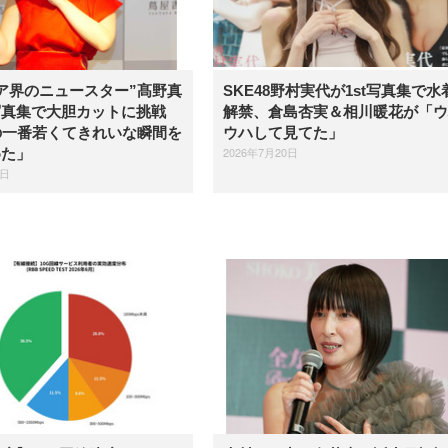
ア界のニュースター”髙野真
SKE48野村実代が1st写真集で水
写真集で大胆カットに挑戦
解禁、倉島杏実＆相川暖花が「ウ
の一番若くてきれいな瞬間を
ウハして見てた」
2026年7月20日
めた」
1日