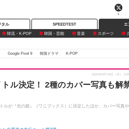
X
ジタル
SPEEDTEST
エ
韓流・K-POP
韓国・芸能
音楽
スポーツ
I
Google Pixel 9
韓国ドラマ
K-POP
2024年9月19日（木） 21
イトル決定！ 2種のカバー写真も解
タイトルが『光の鏡』（ワニブックス）に決定したほか、カバー写真