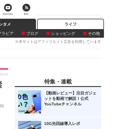
YouTube
RSS
ンタメ
ライフ
グラビア
ブログ
ショッピング
その他
※本サイトはアフィリエイト広告を利用しています
時51分
特集・連載
禁
【動画レビュー】注目ガジェ
ットを動画で解説！公式
YouTubeチャンネル
や秋
10G光回線導入レポ