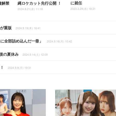
に就任
種解禁
縄ロケカット先行公開 ！
2023.3.29(水) 18:31
2024.8.21(水) 11:18
集が重版
2024.9.19(木) 16:41
りに全部詰め込んだ一冊」
2024.9.16(月) 10:42
最後の夏休み
2024.9.14(土) 12:09
ス！
2024.9.9(月) 19:31