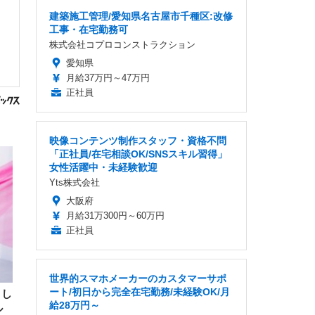
建築施工管理/愛知県名古屋市千種区:改修
工事・在宅勤務可
株式会社コプロコンストラクション
愛知県
月給37万円～47万円
正社員
映像コンテンツ制作スタッフ・資格不問
「正社員/在宅相談OK/SNSスキル習得」
女性活躍中・未経験歓迎
Yts株式会社
大阪府
月給31万300円～60万円
正社員
世界的スマホメーカーのカスタマーサポ
ート/初日から完全在宅勤務/未経験OK/月
まし
給28万円～
ル