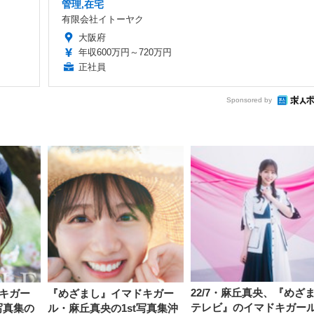
管理,在宅
有限会社イトーヤク
大阪府
年収600万円～720万円
正社員
Sponsored by
22/7・麻丘真央、『めざ
キガー
『めざまし』イマドキガー
テレビ』のイマドキガー
写真集の
ル・麻丘真央の1st写真集沖