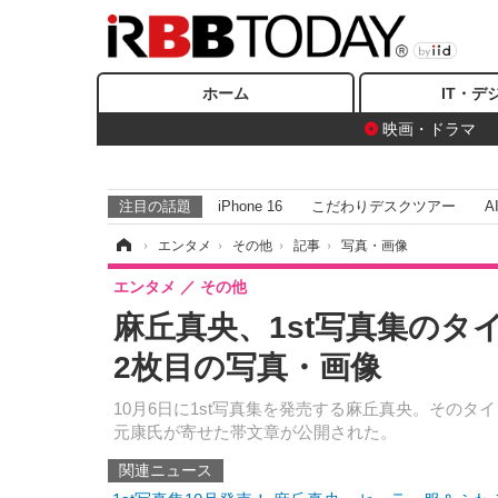
ホーム
IT・デ
映画・ドラマ
注目の話題
iPhone 16
こだわりデスクツアー
A
ホーム
›
エンタメ
›
その他
›
記事
›
写真・画像
エンタメ
その他
麻丘真央、1st写真集のタ
2枚目の写真・画像
10月6日に1st写真集を発売する麻丘真央。その
元康氏が寄せた帯文章が公開された。
関連ニュース