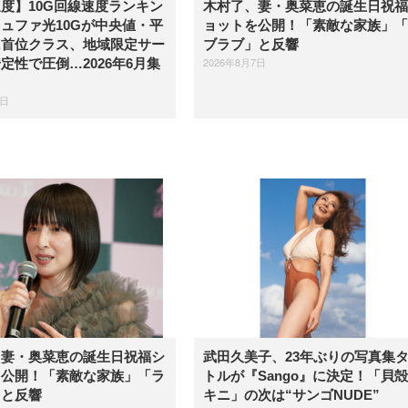
度】10G回線速度ランキン
木村了、妻・奥菜恵の誕生日祝福
ュファ光10Gが中央値・平
ョットを公開！「素敵な家族」「
に首位クラス、地域限定サー
ブラブ」と反響
2026年8月7日
定性で圧倒…2026年6月集
7日
、妻・奥菜恵の誕生日祝福シ
武田久美子、23年ぶりの写真集
を公開！「素敵な家族」「ラ
トルが『Sango』に決定！「貝
」と反響
キニ」の次は“サンゴNUDE”