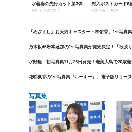
水着姿の先行カット第3弾
封入ポストカード6
2024.9.10(火) 20:57
2024.9.4(水) 10:31
『めざまし』お天気キャスター・林佑香、1st写真
乃木坂46岩本蓮加の1st写真集が発売決定！「欲張
水野瞳、初写真集11月26日発売！奄美大島で20歳
花咲楓香の1st写真集『ルーキー』、電子版リリー
写真集