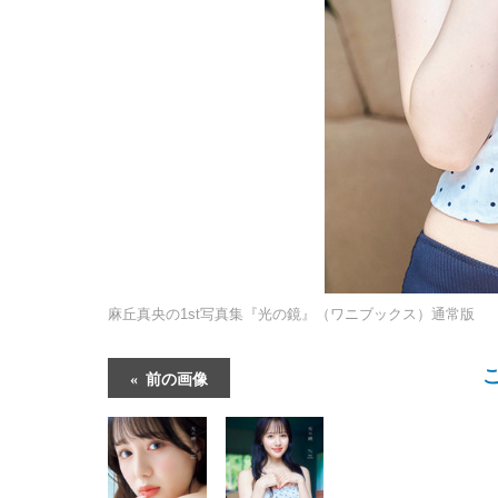
麻丘真央の1st写真集『光の鏡』（ワニブックス）通常版 （C）Buzz 
前の画像