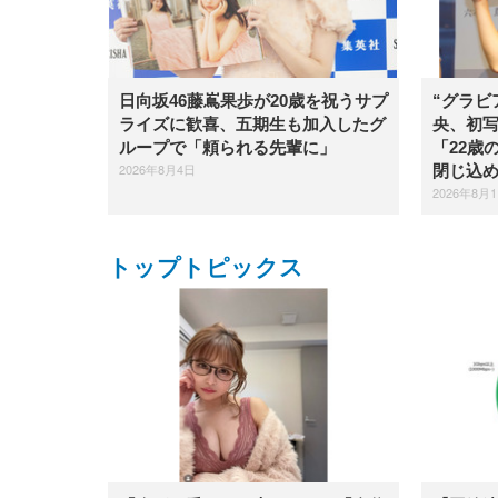
日向坂46藤嶌果歩が20歳を祝うサプ
“グラビ
ライズに歓喜、五期生も加入したグ
央、初
ループで「頼られる先輩に」
「22歳
2026年8月4日
閉じ込
2026年8月
トップトピックス