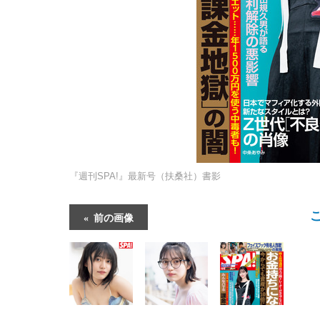
『週刊SPA!』最新号（扶桑社）書影
前の画像