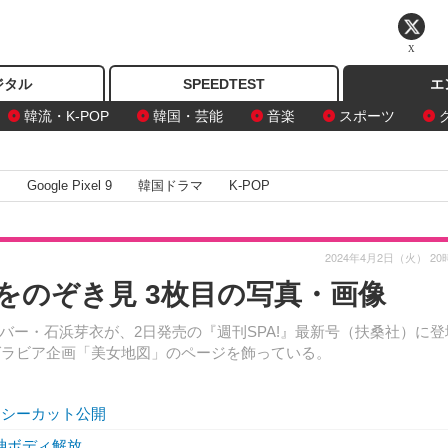
X
ジタル
SPEEDTEST
エ
韓流・K-POP
韓国・芸能
音楽
スポーツ
I
Google Pixel 9
韓国ドラマ
K-POP
2024年4月2日（火） 20
をのぞき見 3枚目の写真・画像
ー・石浜芽衣が、2日発売の『週刊SPA!』最新号（扶桑社）に登
に、グラビア企画「美女地図」のページを飾っている。
クシーカット公開
神ボディ解放