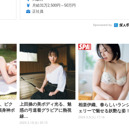
月給31万2,500円～50万円
正社員
Sponsored by
子、ピク
上田操の美ボディ光る、魅
相楽伊織、春らしいラン
頭身神ボ
惑の弓道着グラビアに熱視
ェリーで魅せる妖艶な姿
線…
2024.3.5(火) 17:16
2024.3.13(水) 20:15