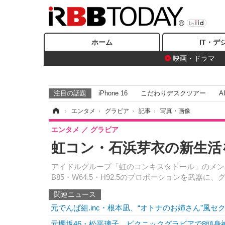
ホーム
IT・デ
映画・ドラマ
注目の話題
iPhone 16
こだわりデスクツアー
A
ホーム
›
エンタメ
›
グラビア
›
記事
›
写真・画像
エンタメ
グラビア
虹コン・石浜芽衣の新生活
アイドルグループ「虹のコンキスタドール」のメンバ
B85・W64.5・H92.5のプロポーションを武器
関連ニュース
元でんぱ組.inc・根本凪、“オトナのお姉さん”風セ
元櫻坂46・松平璃子、ピクニックグラビアで8頭身