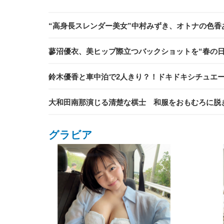
“高身長スレンダー美女”中村みずき、オトナの色香
蓼沼優衣、美ヒップ際立つバックショットを“春の日
鈴木優香と車中泊で2人きり？！ドキドキシチュエ
大和田南那演じる清楚な棋士 和服をおもむろに脱ぎだ
グラビア