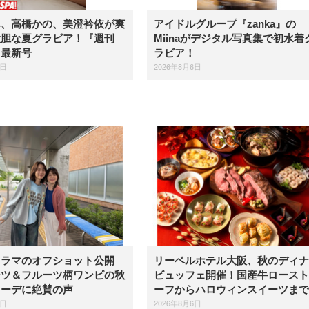
み、高橋かの、美澄衿依が爽
アイドルグループ『zanka』の
大胆な夏グラビア！『週刊
Miinaがデジタル写真集で初水着
』最新号
ラビア！
6日
2026年8月6日
ドラマのオフショット公開
リーベルホテル大阪、秋のディナ
ンツ＆フルーツ柄ワンピの秋
ビュッフェ開催！国産牛ロースト
コーデに絶賛の声
ーフからハロウィンスイーツまで
6日
2026年8月6日