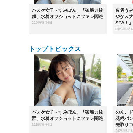
バスケ女子・すみぽん、「破壊力抜
東雲う
群」水着オフショットにファン悶絶
やか＆
2026年8月6日
SPA！
2026年8月
トップトピックス
バスケ女子・すみぽん、「破壊力抜
のん、
群」水着オフショットにファン悶絶
花柄パ
2026年8月6日
先取り
2026年8月