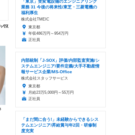
「東京」受変電設備のエンジニアリング
業務 31 今後の将来性/東芝・三菱電機の
福利厚生
株式会社TMEIC
東京都
年収486万円～954万円
正社員
内部統制「J-SOX」評価/内部監査実施/シ
ステムエンジニア/要件定義/大手不動産情
報サービス企業/MS-Office
株式会社スタッフサービス
東京都
月給23万5,000円～55万円
正社員
ジ
！
「まだ間に合う!」未経験からできるシス
テムエンジニア/昇給賞与年2回・研修制
度充実