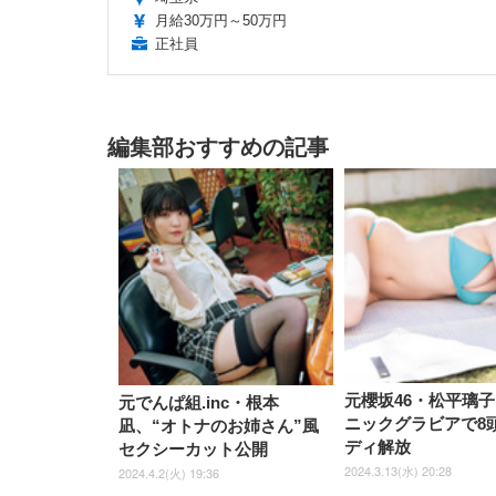
月給30万円～50万円
正社員
編集部おすすめの記事
元櫻坂46・松平璃
元でんぱ組.inc・根本
ニックグラビアで8
凪、“オトナのお姉さん”風
ディ解放
セクシーカット公開
2024.3.13(水) 20:28
2024.4.2(火) 19:36