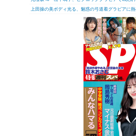
上田操の美ボディ光る、魅惑の弓道着グラビアに熱