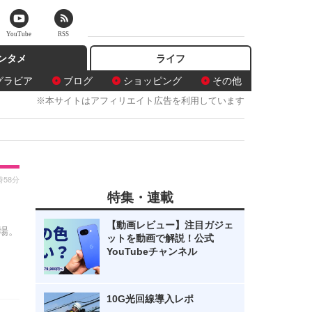
YouTube
RSS
ンタメ
ライフ
グラビア
ブログ
ショッピング
その他
※本サイトはアフィリエイト広告を利用しています
時58分
特集・連載
【動画レビュー】注目ガジェ
場。
ットを動画で解説！公式
YouTubeチャンネル
10G光回線導入レポ