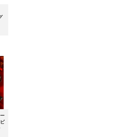
グ
ー
ビ