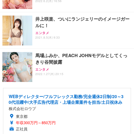
2022.6.2(木) 16:56
井上咲楽、ついにランジェリーのイメージガー
ルに！
エンタメ
2021.8.5(木) 9:33
馬場ふみか、PEACH JOHNモデルとしてくっ
きり谷間披露
エンタメ
2022.1.27(木) 20:15
WEBディレクター/フルフレックス勤務/完全週休2日制/20～3
0代活躍中/大手広告代理店・上場企業案件を担当/土日祝休み
株式会社ロウプ
東京都
年収300万円～850万円
正社員