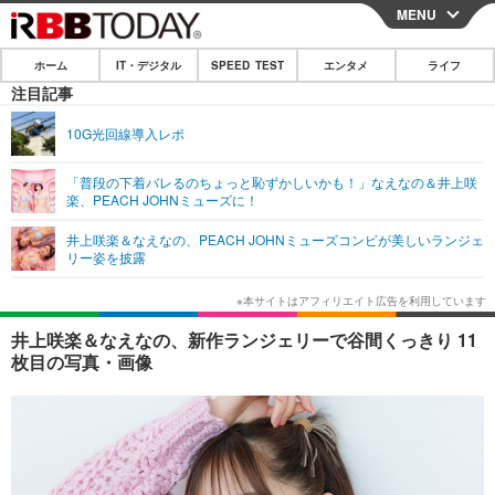
MENU
CLOSE
ホーム
IT・デジタル
SPEED TEST
エンタメ
ライフ
ホーム
注目記事
IT・デジタル
10G光回線導入レポ
IT・デジタルTOP
スマートフォン
SPEED TEST
「普段の下着バレるのちょっと恥ずかしいかも！」なえなの＆井上咲
楽、PEACH JOHNミューズに！
ネタ
ガジェット・ツール
エンタメ
井上咲楽＆なえなの、PEACH JOHNミューズコンビが美しいランジェ
ショッピング
その他
リー姿を披露
エンタメTOP
映画・ドラマ
ライフ
韓流・K-POP
韓国・芸能
ライフTOP
グルメ
リリース一覧
井上咲楽＆なえなの、新作ランジェリーで谷間くっきり 11
音楽
スポーツ
ペット
ショッピング
枚目の写真・画像
プッシュ通知の停止方法
グラビア
ブログ
その他
ショッピング
その他