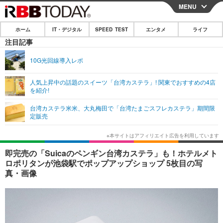
MENU
CLOSE
ホーム
IT・デジタル
SPEED TEST
エンタメ
ライフ
ホーム
注目記事
IT・デジタル
10G光回線導入レポ
IT・デジタルTOP
スマートフォン
SPEED TEST
人気上昇中の話題のスイーツ「台湾カステラ」! 関東でおすすめの4店
を紹介!
ネタ
ガジェット・ツール
エンタメ
台湾カステラ米米、大丸梅田で「台湾たまごスフレカステラ」期間限
ショッピング
その他
定販売
エンタメTOP
映画・ドラマ
ライフ
韓流・K-POP
韓国・芸能
ライフTOP
グルメ
リリース一覧
即完売の「Suicaのペンギン台湾カステラ」も！ホテルメト
音楽
スポーツ
ペット
ショッピング
ロポリタンが池袋駅でポップアップショップ 5枚目の写
プッシュ通知の停止方法
真・画像
グラビア
ブログ
その他
ショッピング
その他