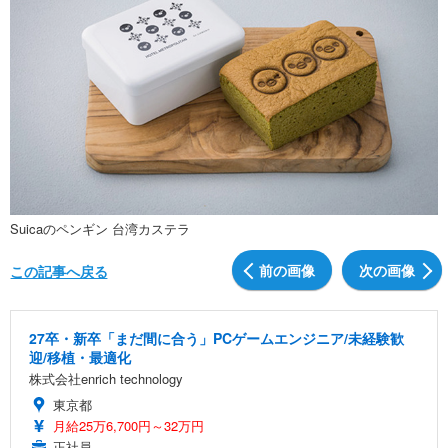
Suicaのペンギン 台湾カステラ
前の画像
次の画像
この記事へ戻る
27卒・新卒「まだ間に合う」PCゲームエンジニア/未経験歓
迎/移植・最適化
株式会社enrich technology
東京都
月給25万6,700円～32万円
正社員