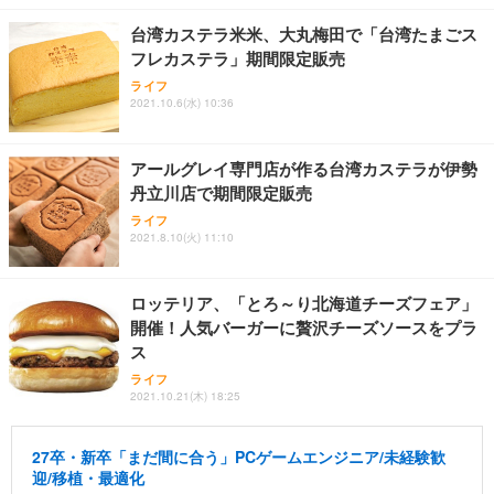
台湾カステラ米米、大丸梅田で「台湾たまごス
フレカステラ」期間限定販売
ライフ
2021.10.6(水) 10:36
アールグレイ専門店が作る台湾カステラが伊勢
丹立川店で期間限定販売
ライフ
2021.8.10(火) 11:10
ロッテリア、「とろ～り北海道チーズフェア」
開催！人気バーガーに贅沢チーズソースをプラ
ス
ライフ
2021.10.21(木) 18:25
27卒・新卒「まだ間に合う」PCゲームエンジニア/未経験歓
迎/移植・最適化