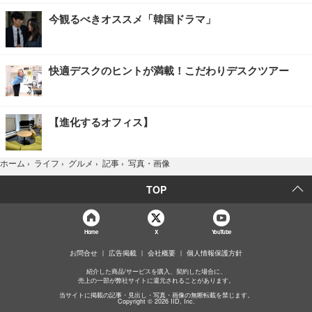
今観るべきオススメ「韓国ドラマ」
快適デスクのヒントが満載！こだわりデスクツアー
【進化するオフィス】
写真・画像
ホーム
›
ライフ
›
グルメ
›
記事
›
TOP
Home
X
YouTube
お問合せ
広告掲載
会社概要
個人情報保護方針
紹介した商品/サービスを購入、契約した場合に、
売上の一部が弊社サイトに還元されることがあります。
当サイトに掲載の記事・見出し・写真・画像の無断転載を禁じます。
Copyright © 2026 IID, Inc.