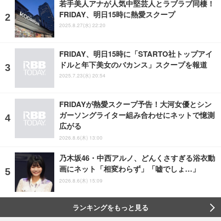
若手美人アナが人気中堅芸人とラブラブ同棲！
FRIDAY、明日15時に熱愛スクープ
2025.8.27(水) 22:20
FRIDAY、明日15時に「STARTO社トップアイ
ドルと年下美女のバカンス」スクープを報道
2025.7.23(水) 20:54
FRIDAYが熱愛スクープ予告！大河女優とシン
ガーソングライター組み合わせにネットで憶測
広がる
2026.8.6(木) 13:00
乃木坂46・中西アルノ、どんくさすぎる浴衣動
画にネット「相変わらず」「嘘でしょ…」
2026.8.6(木) 15:09
ランキングをもっと見る