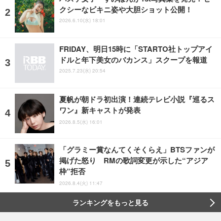
クシーなビキニ姿や大胆ショット公開！
2026.6.10(水) 18:01
FRIDAY、明日15時に「STARTO社トップアイ
ドルと年下美女のバカンス」スクープを報道
2025.7.23(水) 20:54
夏帆が朝ドラ初出演！連続テレビ小説『巡るス
ワン』新キャストが発表
2026.8.5(水) 16:01
「グラミー賞なんてくそくらえ」BTSファンが
掲げた怒り RMの歌詞変更が示した“アジア
枠”拒否
2026.8.4(火) 11:47
ランキングをもっと見る