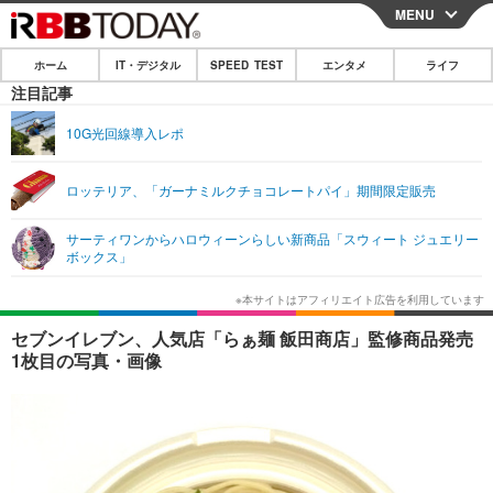
MENU
CLOSE
ホーム
IT・デジタル
SPEED TEST
エンタメ
ライフ
ホーム
注目記事
IT・デジタル
10G光回線導入レポ
IT・デジタルTOP
スマートフォン
SPEED TEST
ロッテリア、「ガーナミルクチョコレートパイ」期間限定販売
ネタ
ガジェット・ツール
エンタメ
サーティワンからハロウィーンらしい新商品「スウィート ジュエリー
ショッピング
その他
ボックス」
エンタメTOP
映画・ドラマ
ライフ
韓流・K-POP
韓国・芸能
ライフTOP
グルメ
リリース一覧
セブンイレブン、人気店「らぁ麺 飯田商店」監修商品発売
音楽
スポーツ
ペット
ショッピング
1枚目の写真・画像
プッシュ通知の停止方法
グラビア
ブログ
その他
ショッピング
その他