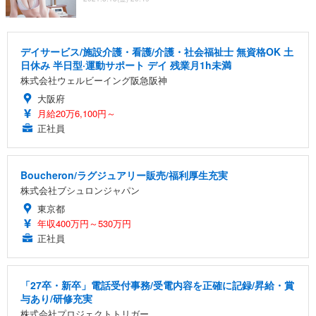
デイサービス/施設介護・看護/介護・社会福祉士 無資格OK 土
日休み 半日型·運動サポート デイ 残業月1h未満
株式会社ウェルビーイング阪急阪神
大阪府
月給20万6,100円～
正社員
Boucheron/ラグジュアリー販売/福利厚生充実
株式会社ブシュロンジャパン
東京都
年収400万円～530万円
正社員
「27卒・新卒」電話受付事務/受電内容を正確に記録/昇給・賞
与あり/研修充実
株式会社プロジェクトトリガー