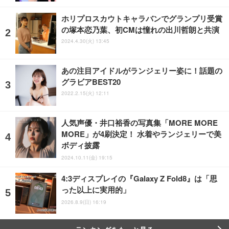
ホリプロスカウトキャラバンでグランプリ受賞
の塚本恋乃葉、初CMは憧れの出川哲朗と共演
2024.4.30(火) 13:45
あの注目アイドルがランジェリー姿に！話題の
グラビアBEST20
2022.2.15(火) 12:11
人気声優・井口裕香の写真集「MORE MORE
MORE」が4刷決定！ 水着やランジェリーで美
ボディ披露
2024.10.11(金) 19:15
4:3ディスプレイの『Galaxy Z Fold8』は「思
った以上に実用的」
2026.8.9(日) 16:19