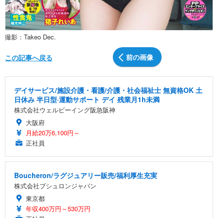
撮影：Takeo Dec.
前の画像
この記事へ戻る
デイサービス/施設介護・看護/介護・社会福祉士 無資格OK 土
日休み 半日型·運動サポート デイ 残業月1h未満
株式会社ウェルビーイング阪急阪神
大阪府
月給20万6,100円～
正社員
Boucheron/ラグジュアリー販売/福利厚生充実
株式会社ブシュロンジャパン
東京都
年収400万円～530万円