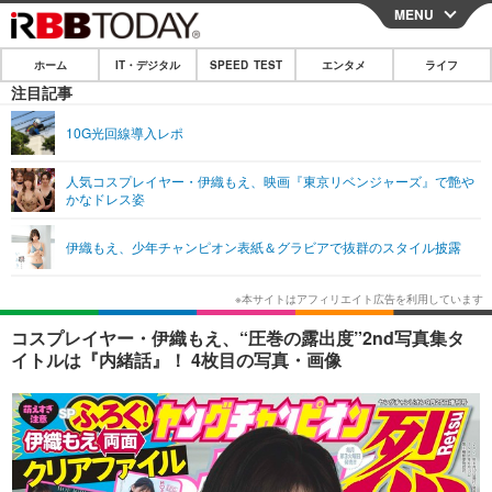
MENU
CLOSE
ホーム
IT・デジタル
SPEED TEST
エンタメ
ライフ
ホーム
注目記事
IT・デジタル
10G光回線導入レポ
IT・デジタルTOP
スマートフォン
SPEED TEST
人気コスプレイヤー・伊織もえ、映画『東京リベンジャーズ』で艶や
かなドレス姿
ネタ
ガジェット・ツール
エンタメ
伊織もえ、少年チャンピオン表紙＆グラビアで抜群のスタイル披露
ショッピング
その他
エンタメTOP
映画・ドラマ
ライフ
韓流・K-POP
韓国・芸能
ライフTOP
グルメ
リリース一覧
コスプレイヤー・伊織もえ、“圧巻の露出度”2nd写真集タ
音楽
スポーツ
ペット
ショッピング
イトルは『内緒話』！ 4枚目の写真・画像
プッシュ通知の停止方法
グラビア
ブログ
その他
ショッピング
その他