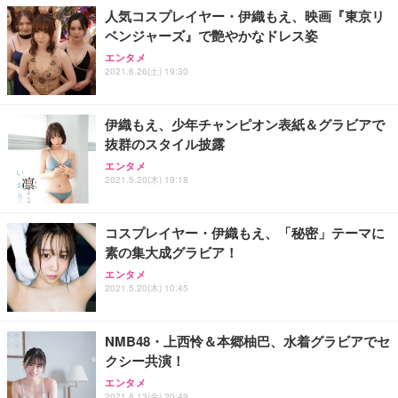
人気コスプレイヤー・伊織もえ、映画『東京リ
ベンジャーズ』で艶やかなドレス姿
エンタメ
2021.6.26(土) 19:30
伊織もえ、少年チャンピオン表紙＆グラビアで
抜群のスタイル披露
エンタメ
2021.5.20(木) 19:18
コスプレイヤー・伊織もえ、「秘密」テーマに
素の集大成グラビア！
エンタメ
2021.5.20(木) 10:45
NMB48・上西怜＆本郷柚巴、水着グラビアでセ
クシー共演！
エンタメ
2021.8.13(金) 20:49