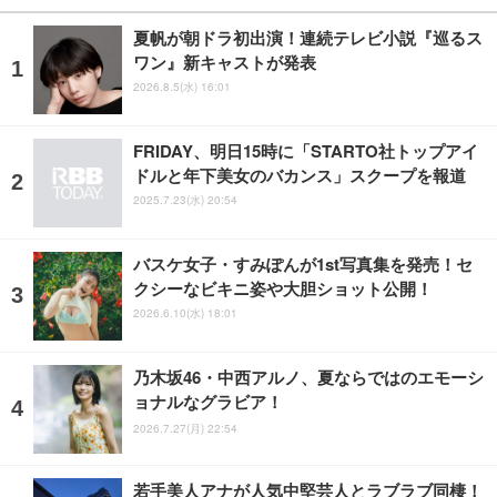
夏帆が朝ドラ初出演！連続テレビ小説『巡るス
ワン』新キャストが発表
2026.8.5(水) 16:01
FRIDAY、明日15時に「STARTO社トップアイ
ドルと年下美女のバカンス」スクープを報道
2025.7.23(水) 20:54
バスケ女子・すみぽんが1st写真集を発売！セ
クシーなビキニ姿や大胆ショット公開！
2026.6.10(水) 18:01
乃木坂46・中西アルノ、夏ならではのエモーシ
ョナルなグラビア！
2026.7.27(月) 22:54
若手美人アナが人気中堅芸人とラブラブ同棲！