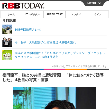
MENU
CLOSE
ホーム
IT・デジタル
SPEED TEST
エンタメ
ライフ
ホーム
注目記事
IT・デジタル
10G光回線導入レポ
IT・デジタルTOP
スマートフォン
SPEED TEST
松田龍平、大島監督の出棺を見送り最後の別れ
ネタ
ガジェット・ツール
エンタメ
犬猫のメタボ解消に！「ヒルズのプリスクリプション・ダイエット メ
ショッピング
その他
タボリックス」…2013年1月発売
エンタメTOP
映画・ドラマ
ライフ
韓流・K-POP
韓国・芸能
ライフTOP
グルメ
リリース一覧
松田龍平、猫との共演に悪戦苦闘 「体に鮭をつけて誘導
音楽
スポーツ
ペット
ショッピング
した」 4枚目の写真・画像
プッシュ通知の停止方法
グラビア
ブログ
その他
ショッピング
その他