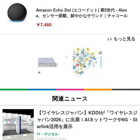
Amazon Echo Dot (エコードット) 第5世代 - Alex
a、センサー搭載、鮮やかなサウンド｜チャコール
￥7,480
>> もっと見る
[EdoErgo] オフィスチェア 椅子 テレワーク 疲れな
EIZO ビジネス向けプレミアムモニター | FlexScan
Amazonベーシック ペットシーツ 薄型 レギュラー 1
い 跳ね上げ式アームレスト コンパクト 約105度ロッ
EV3240X-WT | 31.5型4K UHD・USB Type-C・ホワ
回使い捨て 無香料 ホワイト 300枚
キング pc 事務椅子 360度回転 座面昇降 強化ナイロ
イト
ン樹脂ベース 通気性メッシュ 在宅ワーク H-WY01
￥3,373
￥5,699
￥105,595
(黒網+黒枠+黒足)
EIZO ビジネス向けプレミアムモニター | FlexScan
SIHOO B100 オフィスチェア／デスクチェア メッシ
Amazonベーシック ペットシーツ 厚型 ワイド 42枚
EV2740X-WT | 27.0型4K UHD・USB Type-C・ホワ
ュチェア 人間工学 疲れない ブラック
x2袋(84枚) ホワイト(吸収面:ライトブルー)
関連ニュース
イト
￥27,999
￥3,234
￥109,572
【ワイヤレスジャパン】KDDIが「ワイヤレスジ
ャパン2026」に出展！AIネットワークや6G・St
Sezlife オフィスチェア デスクチェア 疲れない テレ
arlink活用を展示
【純正品】27"ゲーミングモニター DualSense 充電
ネオ・ルーライフ ネオ・オムツ L 中型犬用 26枚入
ワーク チェア 強化バックレスト 30度ロッキング機
フック付き（CFI-ZDM1J）
り 単品
IT・デジタル
能 人間工学 椅子 腰サポート 90度跳ね上げ式アーム
2026.5.26(火) 14:53