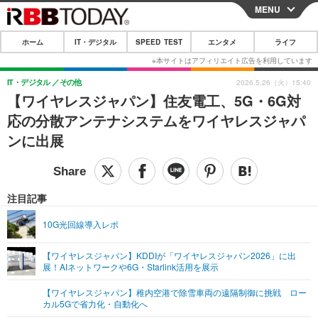
MENU
CLOSE
ホーム
IT・デジタル
SPEED TEST
エンタメ
ライフ
ホーム
IT・デジタル
IT・デジタル
その他
2026.5.26（火）15:40
【ワイヤレスジャパン】住友電工、5G・6G対
IT・デジタルTOP
スマートフォン
SPEED TEST
応の分散アンテナシステムをワイヤレスジャパ
ネタ
ガジェット・ツール
ンに出展
エンタメ
ショッピング
その他
エンタメTOP
映画・ドラマ
ライフ
韓流・K-POP
韓国・芸能
注目記事
ライフTOP
グルメ
リリース一覧
音楽
スポーツ
10G光回線導入レポ
ペット
ショッピング
プッシュ通知の停止方法
グラビア
ブログ
その他
【ワイヤレスジャパン】KDDIが「ワイヤレスジャパン2026」に出
展！AIネットワークや6G・Starlink活用を展示
ショッピング
その他
【ワイヤレスジャパン】稚内空港で除雪車両の遠隔制御に挑戦 ロー
カル5Gで省力化・自動化へ