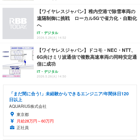
レスト 3Dヘッドレスト ハンガー付き 高反発クッシ
￥49,979
￥1,800
￥7,680
ョン PCチェア 通気性メッシュ ゲーミング/勉強/事
【ワイヤレスジャパン】稚内空港で除雪車両の
務用 おしゃれ パソコンチェア (ブラック)
遠隔制御に挑戦 ローカル5Gで省力化・自動化
Sezlife オフィスチェア デスクチェア 疲れない テレ
【整備済み品】Dell E2724HS 27インチ 液晶モニタ
Smart Basic(スマートベーシック) 【Amazon.co.jp
へ
ワーク チェア 強化バックレスト 30度ロッキング機
ー フルHD（1920×1080）VA 非光沢 HDMI/DisplayP
限定】 Smart Basic アイリスオーヤマ ペットシーツ
能 人間工学 椅子 腰サポート 90度跳ね上げ式アーム
ort/VGA スピーカー内蔵 高さ調整 スイベル VESA対
超厚型 お徳用 ワイド 100枚入 (x 1) (ケース販売)
IT・デジタル
レスト 3Dヘッドレスト ハンガー付き 高反発クッシ
応 ComfortView ビジネス向け
2026.5.26(火) 14:52
￥7,680
￥15,800
￥3,670
ョン PCチェア 通気性メッシュ ゲーミング/勉強/事
務用 おしゃれ パソコンチェア (ホワイト)
【ワイヤレスジャパン】ドコモ・NEC・NTT、
6G向けミリ波通信で複数高速車両の同時安定通
ANDWINT オフィスチェア デスクチェア 肘なし メ
【MiniLED/24.5inch/280Hz/FHD】GRAPHT THE S
アイリスオーヤマ ペットシーツ 超厚型 お徳用 レギ
ッシュ 通気性 ランバーサポート付き 腰サポート ガ
HOOTER Gaming Monitor 24” Essential ゲーミン
信に成功
ュラー 200枚入【Amazon.co.jp限定】
ス圧無段階昇降 360度回転 キャスター付き コンパク
グモニター QD 24.5インチ 1ms FHD 量子ドット 残
IT・デジタル
ト 幅52×奥行58.5×高さ84～96cm テレワーク 在宅
像低減 (3年保証 | 輝点保証 | 日本メーカー)
￥3,731
2026.5.26(火) 14:50
￥4,139
￥34,980
勤務 ブラック
「まだ間に合う!」未経験からできるエンジニア/年間休日120
日以上
AQUARIUS株式会社
東京都
月給28万円～60万円
正社員