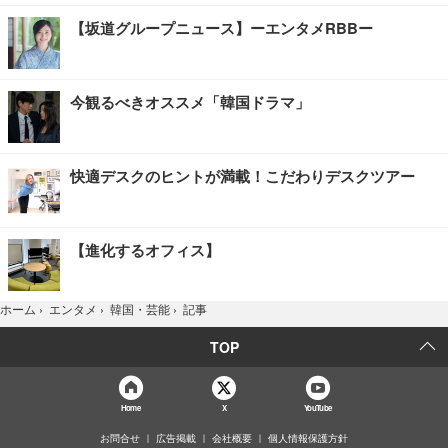
【坂道グループニュース】ーエンタメRBBー
今観るべきオススメ「韓国ドラマ」
快適デスクのヒントが満載！こだわりデスクツアー
【進化するオフィス】
記事
ホーム
›
エンタメ
›
韓国・芸能
›
TOP
Home
X
YouTube
お問合せ
広告掲載
会社概要
個人情報保護方針