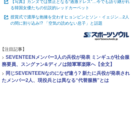
【写真】カンヌでは禁止となる“過激ドレス”…今でも語り継がれ
る韓国女優たちの伝説的レッドカーペット
授賞式で濃厚な抱擁を交わすヒョンビンとソン・イェジン…2人
の間に割り込み!? 「空気の読めない息子」と話題
【注目記事】
>
SEVENTEENメンバー3人の兵役が発表 ミンギュが社会服
務要員、スングァン&ディノは陸軍軍楽隊へ【全文】
>
同じSEVENTEENなのになぜ違う? 新たに兵役が発表され
たメンバー2人、現役兵とは異なる“代替服務”とは