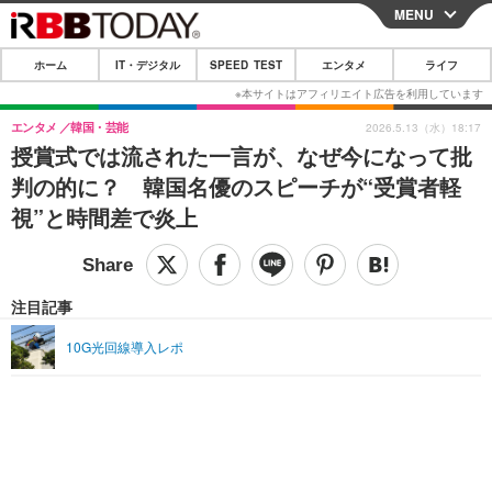
MENU
CLOSE
ホーム
IT・デジタル
SPEED TEST
エンタメ
ライフ
ホーム
IT・デジタル
エンタメ
韓国・芸能
2026.5.13（水）18:17
授賞式では流された一言が、なぜ今になって批
IT・デジタルTOP
スマートフォン
SPEED TEST
判の的に？ 韓国名優のスピーチが“受賞者軽
ネタ
ガジェット・ツール
視”と時間差で炎上
エンタメ
ショッピング
その他
エンタメTOP
映画・ドラマ
ライフ
韓流・K-POP
韓国・芸能
注目記事
ライフTOP
グルメ
リリース一覧
音楽
スポーツ
10G光回線導入レポ
ペット
ショッピング
プッシュ通知の停止方法
グラビア
ブログ
その他
ショッピング
その他