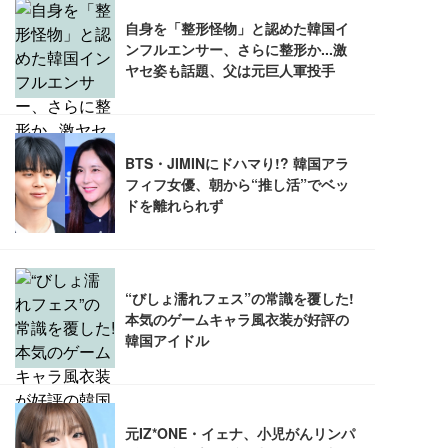
Sezlife オフィスチェア デスクチェア 疲れない テレ
【純正品】27"ゲーミングモニター DualSense 充電
ネオ・ルーライフ ネオ・オムツ L 中型犬用 26枚入
ワーク チェア 強化バックレスト 30度ロッキング機
フック付き（CFI-ZDM1J）
り 単品
能 人間工学 椅子 腰サポート 90度跳ね上げ式アーム
レスト 3Dヘッドレスト ハンガー付き 高反発クッシ
￥49,979
￥1,800
￥7,680
ョン PCチェア 通気性メッシュ ゲーミング/勉強/事
務用 おしゃれ パソコンチェア (ブラック)
Sezlife オフィスチェア デスクチェア 疲れない テレ
【整備済み品】Dell E2724HS 27インチ 液晶モニタ
Smart Basic(スマートベーシック) 【Amazon.co.jp
ワーク チェア 強化バックレスト 30度ロッキング機
ー フルHD（1920×1080）VA 非光沢 HDMI/DisplayP
限定】 Smart Basic アイリスオーヤマ ペットシーツ
能 人間工学 椅子 腰サポート 90度跳ね上げ式アーム
ort/VGA スピーカー内蔵 高さ調整 スイベル VESA対
超厚型 お徳用 ワイド 100枚入 (x 1) (ケース販売)
レスト 3Dヘッドレスト ハンガー付き 高反発クッシ
応 ComfortView ビジネス向け
￥7,680
￥15,800
￥3,670
ョン PCチェア 通気性メッシュ ゲーミング/勉強/事
務用 おしゃれ パソコンチェア (ホワイト)
ANDWINT オフィスチェア デスクチェア 肘なし メ
【MiniLED/24.5inch/280Hz/FHD】GRAPHT THE S
アイリスオーヤマ ペットシーツ 超厚型 お徳用 レギ
ッシュ 通気性 ランバーサポート付き 腰サポート ガ
HOOTER Gaming Monitor 24” Essential ゲーミン
ュラー 200枚入【Amazon.co.jp限定】
ス圧無段階昇降 360度回転 キャスター付き コンパク
グモニター QD 24.5インチ 1ms FHD 量子ドット 残
ト 幅52×奥行58.5×高さ84～96cm テレワーク 在宅
像低減 (3年保証 | 輝点保証 | 日本メーカー)
￥3,731
￥4,139
￥34,980
勤務 ブラック