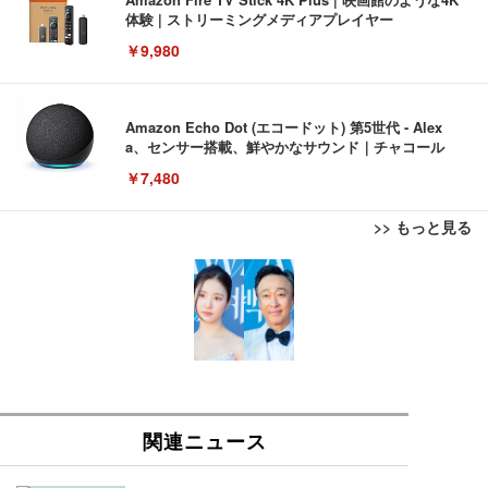
体験 | ストリーミングメディアプレイヤー
￥9,980
Amazon Echo Dot (エコードット) 第5世代 - Alex
a、センサー搭載、鮮やかなサウンド｜チャコール
￥7,480
>> もっと見る
[EdoErgo] オフィスチェア 椅子 テレワーク 疲れな
EIZO ビジネス向けプレミアムモニター | FlexScan
Amazonベーシック ペットシーツ 薄型 レギュラー 1
い 跳ね上げ式アームレスト コンパクト 約105度ロッ
EV3240X-WT | 31.5型4K UHD・USB Type-C・ホワ
回使い捨て 無香料 ホワイト 300枚
キング pc 事務椅子 360度回転 座面昇降 強化ナイロ
イト
ン樹脂ベース 通気性メッシュ 在宅ワーク H-WY01
￥3,373
￥5,699
￥105,595
(黒網+黒枠+黒足)
EIZO ビジネス向けプレミアムモニター | FlexScan
SIHOO B100 オフィスチェア／デスクチェア メッシ
Amazonベーシック ペットシーツ 厚型 ワイド 42枚
EV2740X-WT | 27.0型4K UHD・USB Type-C・ホワ
ュチェア 人間工学 疲れない ブラック
x2袋(84枚) ホワイト(吸収面:ライトブルー)
イト
￥27,999
￥3,234
￥109,572