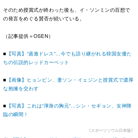
そのため授賞式が終わった後も、イ・ソンミンの百想で
の発言をめぐる賛否が続いている。
（記事提供＝OSEN）
■
【写真】“過激ドレス”…今でも語り継がれる韓国女優た
ちの伝説的レッドカーペット
■
【画像】ヒョンビン、妻ソン・イェジンと授賞式で濃厚
な抱擁を交わす
■
【写真】これは“渾身の胸元”…シン・セギョン、女神降
臨の瞬間！
《スポーツソウル日本版》