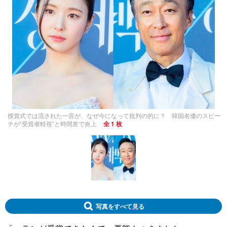
授賞式では流された一言が、なぜ今になって批判の的に？ 韓国名優のスピー
チが“受賞者軽視”と時間差で炎上
全 1 枚
写真をすべて見る