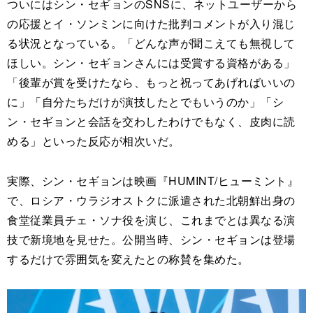
ついにはシン・セギョンのSNSに、ネットユーザーから
の応援とイ・ソンミンに向けた批判コメントが入り混じ
る状況となっている。「どんな声が聞こえても無視して
ほしい。シン・セギョンさんには受賞する資格がある」
「後輩が賞を受けたなら、もっと祝ってあげればいいの
に」「自分たちだけが演技したとでもいうのか」「シ
ン・セギョンと会話を交わしたわけでもなく、皮肉に読
める」といった反応が相次いだ。
実際、シン・セギョンは映画『HUMINT/ヒューミント』
で、ロシア・ウラジオストクに派遣された北朝鮮出身の
食堂従業員チェ・ソナ役を演じ、これまでとは異なる演
技で新境地を見せた。公開当時、シン・セギョンは登場
するだけで雰囲気を変えたとの称賛を集めた。