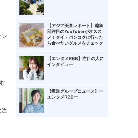
【アジア美食レポート】編集
部注目のYouTuberがオスス
ァン
メ！タイ・バンコクに行った
ら食べたいグルメをチェック
【エンタメRBB】注目の人に
インタビュー
む
【坂道グループニュース】ー
エンタメRBBー
に注