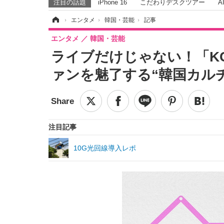
注目の話題
iPhone 16
こだわりデスクツアー
A
ホーム
›
エンタメ
›
韓国・芸能
›
記事
エンタメ
韓国・芸能
ライブだけじゃない！「KCON
ァンを魅了する“韓国カル
注目記事
10G光回線導入レポ