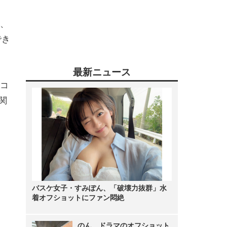
、
でき
最新ニュース
たコ
関
バスケ女子・すみぽん、「破壊力抜群」水
着オフショットにファン悶絶
のん、ドラマのオフショット