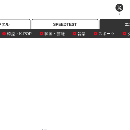
X
ジタル
SPEEDTEST
エ
韓流・K-POP
韓国・芸能
音楽
スポーツ